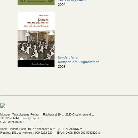
The Enemy Within
2004
Bonde, Hans
Kampen om ungdommen
2003
Museum Tusculanums Forlag
Rådhusvej 19
2920 Charlottenlund
Tlf. 3234 1414
info@mtp.dk
CVR: 8876 8418
Bank: Danske Bank, 1092 København K
BIC: DABADKKK
Reg.nr.: 1551
Kontonr.: 000 5252 520
IBAN: DK98 3000 000 5252520