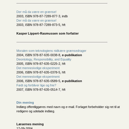
Der må da være en grænse!
2003, ISBN 978-87-7289-877-3, indb
Der må da være en grænse!
2003, ISBN 978-87-7289-873-5, hft
Kasper Lippert-Rasmussen som forfatter
Moralen som teknologiens nidkære grænsedrager
2004, ISBN 978-87-635-0038-8,
e-publikation
Deontology, Responsibility, and Equality
2005, ISBN 978-87-635-0225-2, hft
Det menneskelige eksperiment
2006, ISBN 978-87-635-0378-5, hft
Det menneskelige eksperiment
2006, ISBN 978-87-635-0589-5,
e-publikation
Født og forbliver lige og frie?
2007, ISBN 978-87-635-0514-7, hft
Din mening
Indlæg offentliggøres med navn og e-mail. Forlaget forbeholder sig ret til at
redigere og udelade indlæg.
Læsernes mening
17-09-2004