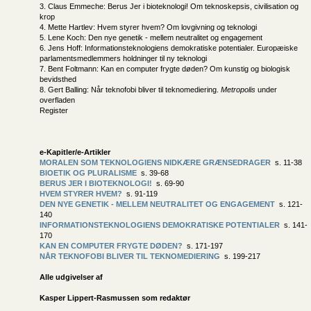
3. Claus Emmeche: Berus Jer i bioteknologi! Om teknoskepsis, civilisation og
krop
4. Mette Hartlev: Hvem styrer hvem? Om lovgivning og teknologi
5. Lene Koch: Den nye genetik - mellem neutralitet og engagement
6. Jens Hoff: Informationsteknologiens demokratiske potentialer. Europæiske
parlamentsmedlemmers holdninger til ny teknologi
7. Bent Foltmann: Kan en computer frygte døden? Om kunstig og biologisk
bevidsthed
8. Gert Balling: Når teknofobi bliver til teknomediering.
Metropolis
under
overfladen
Register
e-Kapitler/e-Artikler
MORALEN SOM TEKNOLOGIENS NIDKÆRE GRÆNSEDRAGER
s. 11-38
BIOETIK OG PLURALISME
s. 39-68
BERUS JER I BIOTEKNOLOGI!
s. 69-90
HVEM STYRER HVEM?
s. 91-119
DEN NYE GENETIK - MELLEM NEUTRALITET OG ENGAGEMENT
s. 121-
140
INFORMATIONSTEKNOLOGIENS DEMOKRATISKE POTENTIALER
s. 141-
170
KAN EN COMPUTER FRYGTE DØDEN?
s. 171-197
NÅR TEKNOFOBI BLIVER TIL TEKNOMEDIERING
s. 199-217
Alle udgivelser af
Kasper Lippert-Rasmussen som redaktør