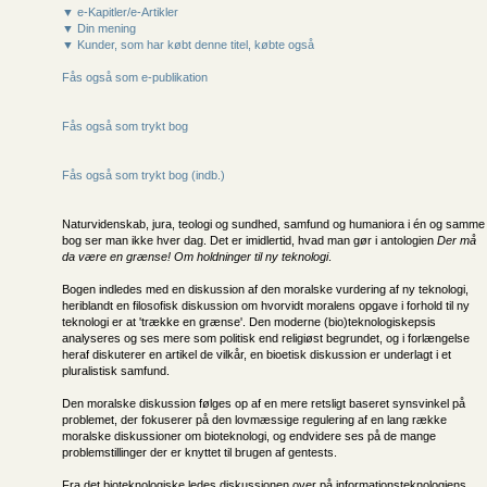
▼ e-Kapitler/e-Artikler
▼ Din mening
▼ Kunder, som har købt denne titel, købte også
Fås også som e-publikation
Fås også som trykt bog
Fås også som trykt bog (indb.)
Naturvidenskab, jura, teologi og sundhed, samfund og humaniora i én og samme
bog ser man ikke hver dag. Det er imidlertid, hvad man gør i antologien
Der må
da være en grænse! Om holdninger til ny teknologi
.
Bogen indledes med en diskussion af den moralske vurdering af ny teknologi,
heriblandt en filosofisk diskussion om hvorvidt moralens opgave i forhold til ny
teknologi er at 'trække en grænse'. Den moderne (bio)teknologiskepsis
analyseres og ses mere som politisk end religiøst begrundet, og i forlængelse
heraf diskuterer en artikel de vilkår, en bioetisk diskussion er underlagt i et
pluralistisk samfund.
Den moralske diskussion følges op af en mere retsligt baseret synsvinkel på
problemet, der fokuserer på den lovmæssige regulering af en lang række
moralske diskussioner om bioteknologi, og endvidere ses på de mange
problemstillinger der er knyttet til brugen af gentests.
Fra det bioteknologiske ledes diskussionen over på informationsteknologiens