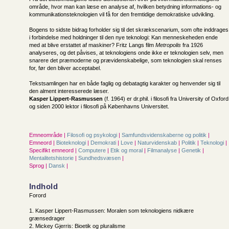
område, hvor man kan læse en analyse af, hvilken betydning informations- og
kommunikationsteknologien vil få for den fremtidige demokratiske udvikling.
Bogens to sidste bidrag forholder sig til det skrækscenarium, som ofte inddrages
i forbindelse med holdninger til den nye teknologi: Kan menneskeheden ende
med at blive erstattet af maskiner? Fritz Langs film
Metropolis
fra 1926
analyseres, og det påvises, at teknologiens onde ikke er teknologien selv, men
snarere det præmoderne og prævidenskabelige, som teknologien skal renses
for, før den bliver acceptabel.
Tekstsamlingen har en både faglig og debatagtig karakter og henvender sig til
den alment interesserede læser.
Kasper Lippert-Rasmussen
(f. 1964) er dr.phil. i filosofi fra University of Oxford
og siden 2000 lektor i filosofi på Københavns Universitet.
Emneområde |
Filosofi og psykologi
|
Samfunds­videnskaberne og politik
|
Emneord |
Bioteknologi
|
Demokrati
|
Love
|
Naturvidenskab
|
Politik
|
Teknologi
|
Specifikt emneord |
Computere
|
Etik og moral
|
Filmanalyse
|
Genetik
|
Mentalitetshistorie
|
Sundhedsvæsen
|
Sprog |
Dansk
|
Indhold
Forord
1. Kasper Lippert-Rasmussen: Moralen som teknologiens nidkære
grænsedrager
2. Mickey Gjerris: Bioetik og pluralisme