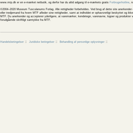
www.mtp.dk er en e-mærket netbutik, og derfor har du altid adgang til e-mærkets gratis
Forbrugerhotline
, 
©2004–2020 Museum Tusculanums Forlag. Alle rettigheder forbeholdes. Ved brug af dette site anerkender og
eller tredjemand fra hvem MTF afleder sine rettigheder, samt at indholdet er ophavsretligt beskyttet og ik
MTF. Du anerkender og accepterer yderligere, at varemærker, kendetegn, varenavne, logoer og produkter v
forudgående skriftligt samtykke fra MTF.
Handelsbetingelser
Juridiske betingelser
Behandling af personlige oplysninger