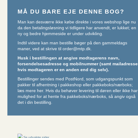
MÅ DU BARE EJE DENNE BOG?
Man kan desværre ikke købe direkte i vores webshop lige nu
da den betalingsløsning vi tidligere har anvendt, er lukket; en
ny og bedre hjemmeside er under udvikling.
Indtil videre kan man bestille bøger på den gammeldags
maner, ved at skrive til
order@mtp.dk
.
Husk i bestillingen at angive modtagerens navn,
forsendelsesadresse og mobilnummer (samt mailadresse
hvis modtageren er en anden end dig selv).
Bestillinger sendes med PostNord, som udgangspunkt som
pakker til afhentning i pakkeshop eller pakkeboks/nærboks;
læs mere her
. Hvis du behøver levering til døren eller ikke har
mulighed for at hente fra pakkeboks/nærboks, så angiv også
det i din bestilling.
Se udvalgte sider