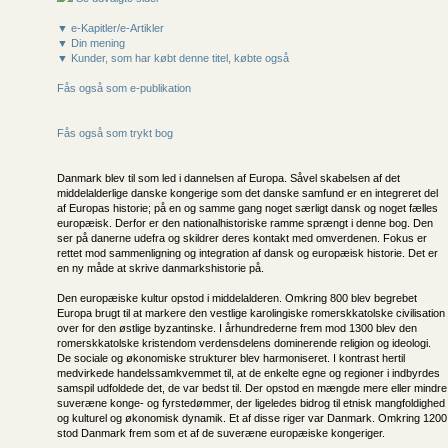
▼ e-Kapitler/e-Artikler
▼ Din mening
▼ Kunder, som har købt denne titel, købte også
Fås også som e-publikation
Fås også som trykt bog
Danmark blev til som led i dannelsen af Europa. Såvel skabelsen af det
middelalderlige danske kongerige som det danske samfund er en integreret del
af Europas historie; på en og samme gang noget særligt dansk og noget fælles
europæisk. Derfor er den nationalhistoriske ramme sprængt i denne bog. Den
ser på danerne udefra og skildrer deres kontakt med omverdenen. Fokus er
rettet mod sammenligning og integration af dansk og europæisk historie. Det er
en ny måde at skrive danmarkshistorie på.
Den europæiske kultur opstod i middelalderen. Omkring 800 blev begrebet
Europa brugt til at markere den vestlige karolingiske romerskkatolske civilisation
over for den østlige byzantinske. I århundrederne frem mod 1300 blev den
romerskkatolske kristendom verdensdelens dominerende religion og ideologi.
De sociale og økonomiske strukturer blev harmoniseret. I kontrast hertil
medvirkede handelssamkvemmet til, at de enkelte egne og regioner i indbyrdes
samspil udfoldede det, de var bedst til. Der opstod en mængde mere eller mindre
suveræne konge- og fyrstedømmer, der ligeledes bidrog til etnisk mangfoldighed
og kulturel og økonomisk dynamik. Et af disse riger var Danmark. Omkring 1200
stod Danmark frem som et af de suveræne europæiske kongeriger.