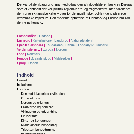
Det var på den baggrund, man ved udgangen af middelalderen beskrev Europa
som et kontinent der var politisk regionaliseret og fragmenteret, men forenet af
den romerskkatolske kirke – over for det muslimske, politisk centraliserede
ottomanske imperium. Den moderne opfattelse af Danmark og Europa har rod i
denne tankegang.
Emneområde |
Historie
|
Emneord |
Kulturhistorie
|
Landbrug
|
Nationalstaten
|
Specifikt emneord |
Feudalisme
|
Handel
|
Landsbyliv
|
Monarki
|
Verdensdel m.v. |
Europa
|
Norden
|
Land |
Danmark
|
Periode |
Byzantinsk tid
|
Middelalder
|
Sprog |
Dansk
|
Indhold
Forord
Indledning
I periferien
Den middelalderlige civilisation
Omverdenen
Norden og orienten
Frankerne og danerne
Vikingetog og udvandring
Feudalisme
Kirke- og kongemagt
Middelalderlig kongemagt
Tributært kongedømme