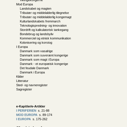
Vikingekongerne
Mod Europa
Landskabet og magten
Tributær og middelalderlig tilegnelse
Tributær og middelalderlig kongemagt
Kulturlandskabets fremmarch
Teknologispredning- og innovation
Stordrift og kalkulatorisk tankegang
Bondebrug og landsbyliv
Kommerciel og etnisk kommunikation
Kolonisering og korstog
I Europa
Danmark som vasalrige
Danmark som suverænt kongerige
Danmark som magt i Europa
Danmark - et europæisk kongerige
Det feudale Danmark
Danmark i Europa
Kilder
Litteratur
Sted- og navneregister
Sagregister
e-Kapitler/e-Artikler
I PERIFERIEN
s. 21-88
MOD EUROPA
s. 89-174
I EUROPA
s. 175-262