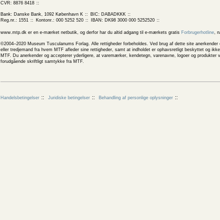
CVR: 8876 8418
Bank: Danske Bank, 1092 København K
BIC: DABADKKK
Reg.nr.: 1551
Kontonr.: 000 5252 520
IBAN: DK98 3000 000 5252520
www.mtp.dk er en e-mærket netbutik, og derfor har du altid adgang til e-mærkets gratis
Forbrugerhotline
, 
©2004–2020 Museum Tusculanums Forlag. Alle rettigheder forbeholdes. Ved brug af dette site anerkender og
eller tredjemand fra hvem MTF afleder sine rettigheder, samt at indholdet er ophavsretligt beskyttet og ik
MTF. Du anerkender og accepterer yderligere, at varemærker, kendetegn, varenavne, logoer og produkter v
forudgående skriftligt samtykke fra MTF.
Handelsbetingelser
Juridiske betingelser
Behandling af personlige oplysninger