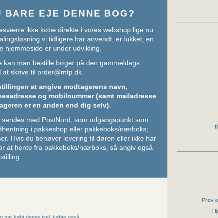
U BARE EJE DENNE BOG?
sværre ikke købe direkte i vores webshop lige nu
lingsløsning vi tidligere har anvendt, er lukket; en
e hjemmeside er under udvikling.
ere kan man bestille bøger på den gammeldags
at skrive til
order@mtp.dk
.
stillingen at angive modtagerens navn,
sesadresse og mobilnummer (samt mailadresse
ageren er en anden end dig selv).
ger sendes med PostNord, som udgangspunkt som
B
 afhentning i pakkeshop eller pakkeboks/nærboks;
her
. Hvis du behøver levering til døren eller ikke har
or at hente fra pakkeboks/nærboks, så angiv også
stilling.
Prøv e
Hj
 har købt denne titel, købte også