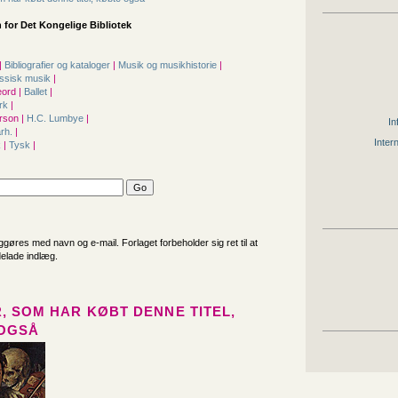
 for
Det Kongelige Bibliotek
|
Bibliografier og kataloger
|
Musik og musikhistorie
|
assisk musik
|
ord |
Ballet
|
rk
|
rson |
H.C. Lumbye
|
In
årh.
|
Inter
k
|
Tysk
|
iggøres med navn og e-mail. Forlaget forbeholder sig ret til at
delade indlæg.
, SOM HAR KØBT DENNE TITEL,
OGSÅ