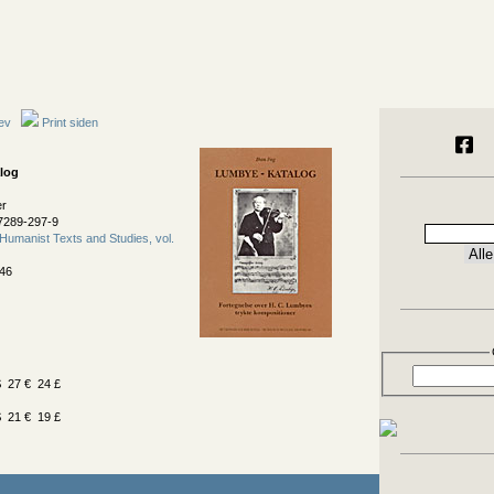
ev
Print siden
log
er
7289-297-9
Humanist Texts and Studies, vol.
46
 27 € 24 £
 21 € 19 £