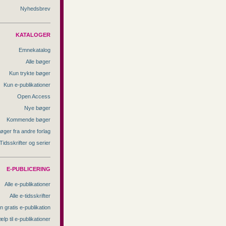
Nyhedsbrev
KATALOGER
Emnekatalog
Alle bøger
Kun trykte bøger
Kun e-publikationer
Open Access
Nye bøger
Kommende bøger
øger fra andre forlag
Tidsskrifter og serier
E-PUBLICERING
Alle e-publikationer
Alle e-tidsskrifter
n gratis e-publikation
ælp til e-publikationer