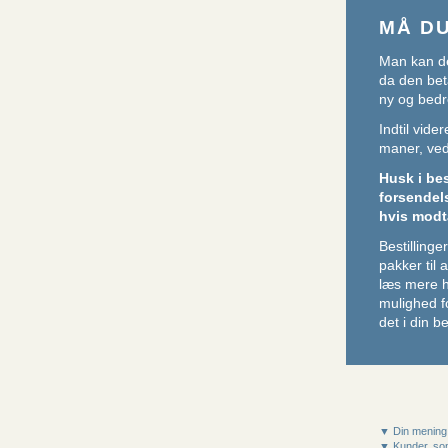
MÅ D
Man kan de
da den beta
ny og bedr
Indtil vid
maner, ved 
Husk i be
forsendel
hvis modt
Bestillin
pakker til
læs mere 
mulighed f
det i din be
▼ Din mening
▼ Kunder, som