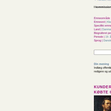
I kommission
Emneområde 
Emneord |
Kl
Specifikt emne
Land |
Danma
Biograferet pe
Periode |
19. 
Sprog |
Dans
Din mening
Indlæg offentl
redigere og u
KUNDER
KØBTE 