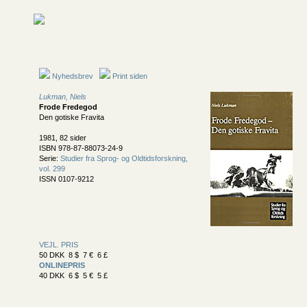
Nyhedsbrev
Print siden
Lukman, Niels
Frode Fredegod
Den gotiske Fravita
1981, 82 sider
ISBN 978-87-88073-24-9
Serie:
Studier fra Sprog- og Oldtidsforskning,
vol. 299
ISSN 0107-9212
VEJL. PRIS
50 DKK 8 $ 7 € 6 £
ONLINEPRIS
40 DKK 6 $ 5 € 5 £