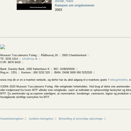
Bonde, Hans
Kampen om ungdommen
2003
Museum Tusculanums Forlag
Rådhusvej 19
2920 Charlottenlund
Tlf. 3234 1414
info@mtp.dk
CVR: 8876 8418
Bank: Danske Bank, 1092 København K
BIC: DABADKKK
Reg.nr.: 1551
Kontonr.: 000 5252 520
IBAN: DK98 3000 000 5252520
www.mtp.dk er en e-mærket netbutik, og derfor har du altid adgang til e-mærkets gratis
Forbrugerhotline
, 
©2004–2020 Museum Tusculanums Forlag. Alle rettigheder forbeholdes. Ved brug af dette site anerkender og
eller tredjemand fra hvem MTF afleder sine rettigheder, samt at indholdet er ophavsretligt beskyttet og ik
MTF. Du anerkender og accepterer yderligere, at varemærker, kendetegn, varenavne, logoer og produkter v
forudgående skriftligt samtykke fra MTF.
Handelsbetingelser
Juridiske betingelser
Behandling af personlige oplysninger