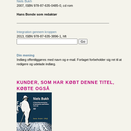
Niels Bukh
2007, ISBN 978-87-635-0485-0, cd rom
Hans Bonde som redaktør
Integration gennem kroppen
2013, ISBN 978-87-635-3896-1, hft
Din mening
Indlæg offentliggøres med navn og e-mail. Forlaget forbeholder sig ret til at
redigere og udelade indlæg.
KUNDER, SOM HAR KØBT DENNE TITEL,
KØBTE OGSÅ