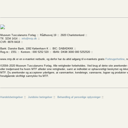
Museum Tusculanums Forlag
Rådhusvej 19
2920 Charlottenlund
Tlf. 3234 1414
info@mtp.dk
CVR: 8876 8418
Bank: Danske Bank, 1092 København K
BIC: DABADKKK
Reg.nr.: 1551
Kontonr.: 000 5252 520
IBAN: DK98 3000 000 5252520
www.mtp.dk er en e-mærket netbutik, og derfor har du altid adgang til e-mærkets gratis
Forbrugerhotline
, 
©2004–2020 Museum Tusculanums Forlag. Alle rettigheder forbeholdes. Ved brug af dette site anerkender og
eller tredjemand fra hvem MTF afleder sine rettigheder, samt at indholdet er ophavsretligt beskyttet og ik
MTF. Du anerkender og accepterer yderligere, at varemærker, kendetegn, varenavne, logoer og produkter v
forudgående skriftligt samtykke fra MTF.
Handelsbetingelser
Juridiske betingelser
Behandling af personlige oplysninger