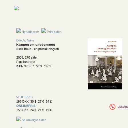
Nyhedsbrev
Print siden
Bonde, Hans
Kampen om ungdommen
Niels Bukh - en politisk biografi
2003, 270 sider
Rigt illustreret
ISBN 978-87-7289-792-9
VEJL. PRIS
198 DKK 30 $ 27 € 24 £
ONLINEPRIS
udsolgt
158 DKK 24 $ 21 € 19 £
Se udvalgte sider