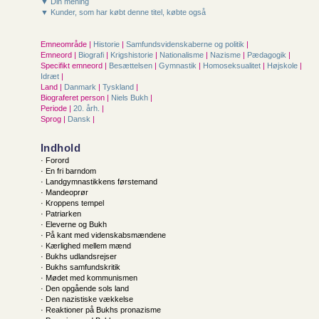
▼ Din mening
▼ Kunder, som har købt denne titel, købte også
Emneområde |
Historie
|
Samfunds­videnskaberne og politik
|
Emneord |
Biografi
|
Krigshistorie
|
Nationalisme
|
Nazisme
|
Pædagogik
|
Specifikt emneord |
Besættelsen
|
Gymnastik
|
Homoseksualitet
|
Højskole
|
Idræt
|
Land |
Danmark
|
Tyskland
|
Biograferet person |
Niels Bukh
|
Periode |
20. årh.
|
Sprog |
Dansk
|
Indhold
· Forord
· En fri barndom
· Landgymnastikkens førstemand
· Mandeoprør
· Kroppens tempel
· Patriarken
· Eleverne og Bukh
· På kant med videnskabsmændene
· Kærlighed mellem mænd
· Bukhs udlandsrejser
· Bukhs samfundskritik
· Mødet med kommunismen
· Den opgående sols land
· Den nazistiske vækkelse
· Reaktioner på Bukhs pronazisme