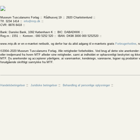
Museum Tusculanums Forlag
Rådhusvej 19
2920 Charlottenlund
Tlf. 3234 1414
info@mtp.dk
CVR: 8876 8418
Bank: Danske Bank, 1092 København K
BIC: DABADKKK
Reg.nr.: 1551
Kontonr.: 000 5252 520
IBAN: DK98 3000 000 5252520
www.mtp.dk er en e-mærket netbutik, og derfor har du altid adgang til e-mærkets gratis
Forbrugerhotline
, 
©2004–2020 Museum Tusculanums Forlag. Alle rettigheder forbeholdes. Ved brug af dette site anerkender og
eller tredjemand fra hvem MTF afleder sine rettigheder, samt at indholdet er ophavsretligt beskyttet og ik
MTF. Du anerkender og accepterer yderligere, at varemærker, kendetegn, varenavne, logoer og produkter v
forudgående skriftligt samtykke fra MTF.
Handelsbetingelser
Juridiske betingelser
Behandling af personlige oplysninger