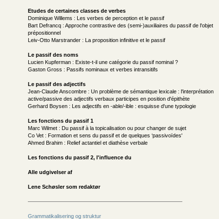
Etudes de certaines classes de verbes
Dominique Willems : Les verbes de perception et le passif
Bart Defrancq : Approche contrastive des (semi-)auxiliaires du passif de l'objet
prépositionnel
Leiv-Otto Marstrander : La proposition infinitive et le passif
Le passif des noms
Lucien Kupferman : Existe-t-il une catégorie du passif nominal ?
Gaston Gross : Passifs nominaux et verbes intransitifs
Le passif des adjectifs
Jean-Claude Anscombre : Un problème de sémantique lexicale : l'interprétation
active/passive des adjectifs verbaux participes en position d'épithète
Gerhard Boysen : Les adjectifs en -able/-ible : esquisse d'une typologie
Les fonctions du passif 1
Marc Wilmet : Du passif à la topicalisation ou pour changer de sujet
Co Vet : Formation et sens du passif et de quelques ‘passivoïdes'
Ahmed Brahim : Relief actantiel et diathèse verbale
Les fonctions du passif 2, l'influence du
Alle udgivelser af
Lene Schøsler som redaktør
Grammatikalisering og struktur