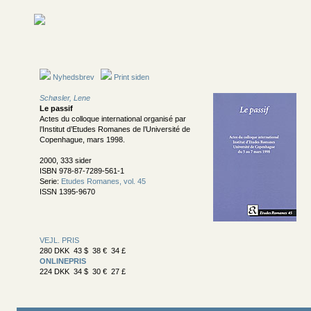
Nyhedsbrev
Print siden
Schøsler, Lene
Le passif
Actes du colloque international organisé par
l’Institut d’Etudes Romanes de l’Université de
Copenhague, mars 1998.
2000, 333 sider
ISBN 978-87-7289-561-1
Serie:
Etudes Romanes, vol. 45
ISSN 1395-9670
VEJL. PRIS
280 DKK 43 $ 38 € 34 £
ONLINEPRIS
224 DKK 34 $ 30 € 27 £