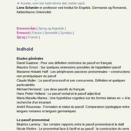
▼ Kunder, som har købt denne titel, købte også
Lene Schøsler
er professor ved Institut for Engelsk, Germansk og Romansk,
Københavns Universitet.
Emneområde |
Sprog og lingvistik
|
Emneord |
Passiv
|
Semantik
|
Syntaks
|
Sprog |
Fransk
|
Indhold
Etudes générales
David Gaatone : Pour une définition restrictive du passif en français
Maurice Gross : Sur quelques extensions possibles de l'appellation passif
Marianne Hobæk Haff : Les périphrases passives pronominales – constructions
non-prototypiques du passif
Claude Muller : Le passif processif et ses concurrents. Définition et quelques
particularités
Michael Herslund : Les deux passifs du français
Hans Petter Helland : Le passif verbal et le passif adjectival
Maria Manoliu-Manea : Une hypothèse cognitive sur les formes latines en -r. A la
recherche d'un invariant
André Rousseau : Formation et statut du passif. Comparaison typologique entre
langues romanes et langues germaniques
Le passif pronominal
Béatrice Lamiroy : Sur certains rapports entre le passif pronominal et le datif
Nicole Rivière : Le pronominal face à l'actif et au passif : la construction du sens