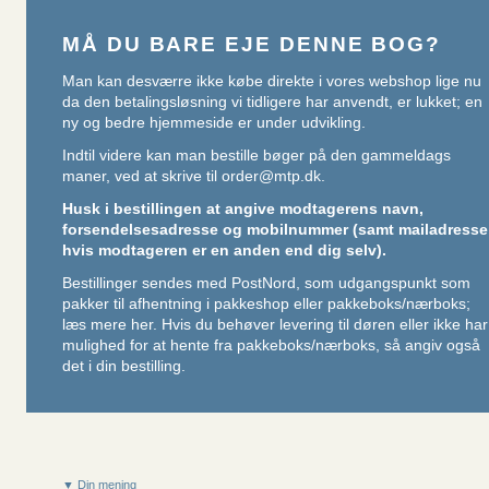
MÅ DU BARE EJE DENNE BOG?
Man kan desværre ikke købe direkte i vores webshop lige nu
da den betalingsløsning vi tidligere har anvendt, er lukket; en
ny og bedre hjemmeside er under udvikling.
Indtil videre kan man bestille bøger på den gammeldags
maner, ved at skrive til
order@mtp.dk
.
Husk i bestillingen at angive modtagerens navn,
forsendelsesadresse og mobilnummer (samt mailadresse
hvis modtageren er en anden end dig selv).
Bestillinger sendes med PostNord, som udgangspunkt som
pakker til afhentning i pakkeshop eller pakkeboks/nærboks;
læs mere her
. Hvis du behøver levering til døren eller ikke har
mulighed for at hente fra pakkeboks/nærboks, så angiv også
det i din bestilling.
▼ Din mening