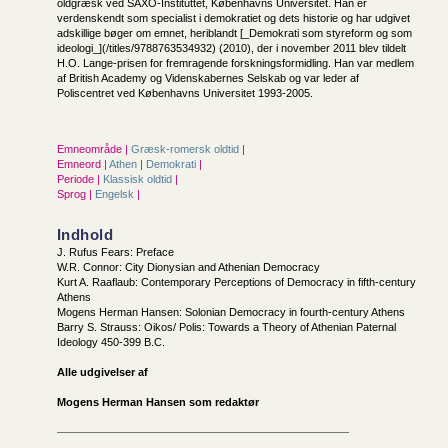
oldgræsk ved SAXO-Instituttet, Københavns Universitet. Han er
verdenskendt som specialist i demokratiet og dets historie og har udgivet
adskillige bøger om emnet, heriblandt [_Demokrati som styreform og som
ideologi_](/titles/9788763534932) (2010), der i november 2011 blev tildelt
H.O. Lange-prisen for fremragende forskningsformidling. Han var medlem
af British Academy og Videnskabernes Selskab og var leder af
Poliscentret ved Københavns Universitet 1993-2005.
Emneområde |
Græsk-romersk oldtid
|
Emneord |
Athen
|
Demokrati
|
Periode |
Klassisk oldtid
|
Sprog |
Engelsk
|
Indhold
J. Rufus Fears: Preface
W.R. Connor: City Dionysian and Athenian Democracy
Kurt A. Raaflaub: Contemporary Perceptions of Democracy in fifth-century
Athens
Mogens Herman Hansen: Solonian Democracy in fourth-century Athens
Barry S. Strauss: Oikos/ Polis: Towards a Theory of Athenian Paternal
Ideology 450-399 B.C.
Alle udgivelser af
Mogens Herman Hansen som redaktør