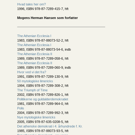
Hvad tales her om?
1996, ISBN 978-87-7289-415-7, hft
Mogens Herman Hansen som forfatter
The Athenian Ecclesia I
1983, ISBN 978-87-88073-52-2, hft
The Athenian Ecclesia I
1983, ISBN 978-87-88073-54-6, indb
The Athenian Ecclesia II
1989, ISBN 978-87-7289-058-6, hft
The Athenian Ecclesia II
1989, ISBN 978-87-7289-060-9, indb
Hvor ved vi det fra?
1991, ISBN 978-87-7289-130-9, hft
50 mytologiske limericks
1994, ISBN 978-87-7289-308-2, hft
The Triumph of Time
2002, ISBN 978-87-7289-826-1, hft
Politikerne og guldalderdemokratiet
1981, ISBN 978-87-7289-964-0, hft
Polis
2004, ISBN 978-87-7289-992-3, hft
Nye mytologiske limericks
2005, ISBN 978-87-635-0208-5, hft
Det athenske demokrati i 4. århundrede f. Kr.
1985, ISBN 978-87-88073-93-5, hft