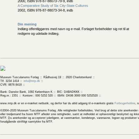
2000, ISBN 978-87-88073-79-9, indb
A Comparative Study of Six City-State Cultures
2002, ISBN 978-87-88073-34-8, indb
Din mening
Indlæg offentliggøres med navn og e-mail. Forlaget forbeholder sig ret til at
redigere og udelade indlæg.
Museum Tusculanums Forlag
Rådhusvej 19
2920 Charlottenlund
Tlf. 3234 1414
info@mtp.dk
CVR: 8876 8418
Bank: Danske Bank, 1092 København K
BIC: DABADKKK
Reg.nr.: 1551
Kontonr.: 000 5252 520
IBAN: DK98 3000 000 5252520
www.mtp.dk er en e-mærket netbutik, og derfor har du altid adgang til e-mærkets gratis
Forbrugerhotline
, 
©2004–2020 Museum Tusculanums Forlag. Alle rettigheder forbeholdes. Ved brug af dette site anerkender og
eller tredjemand fra hvem MTF afleder sine rettigheder, samt at indholdet er ophavsretligt beskyttet og ik
MTF. Du anerkender og accepterer yderligere, at varemærker, kendetegn, varenavne, logoer og produkter v
forudgående skriftligt samtykke fra MTF.