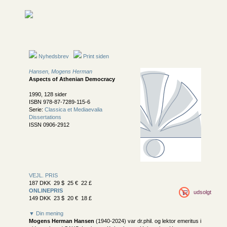
Nyhedsbrev
Print siden
Hansen, Mogens Herman
Aspects of Athenian Democracy
1990, 128 sider
ISBN 978-87-7289-115-6
Serie:
Classica et Mediaevalia
Dissertations
ISSN 0906-2912
VEJL. PRIS
187 DKK 29 $ 25 € 22 £
ONLINEPRIS
udsolgt
149 DKK 23 $ 20 € 18 £
▼ Din mening
Mogens Herman Hansen
(1940-2024) var dr.phil. og lektor emeritus i