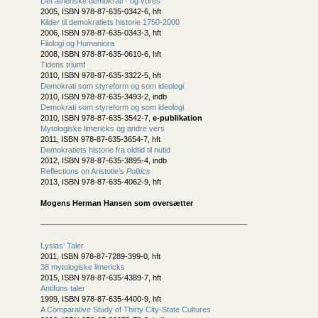
Det athenske demokrati - og vores
2005, ISBN 978-87-635-0342-6, hft
Kilder til demokratiets historie 1750-2000
2006, ISBN 978-87-635-0343-3, hft
Filologi og Humaniora
2008, ISBN 978-87-635-0610-6, hft
Tidens triumf
2010, ISBN 978-87-635-3322-5, hft
Demokrati som styreform og som ideologi
2010, ISBN 978-87-635-3493-2, indb
Demokrati som styreform og som ideologi
2010, ISBN 978-87-635-3542-7,
e-publikation
Mytologiske limericks og andre vers
2011, ISBN 978-87-635-3654-7, hft
Demokratiets historie fra oldtid til nutid
2012, ISBN 978-87-635-3895-4, indb
Reflections on Aristotle’s
Politics
2013, ISBN 978-87-635-4062-9, hft
Mogens Herman Hansen som oversætter
Lysias’ Taler
2011, ISBN 978-87-7289-399-0, hft
38 mytologiske limericks
2015, ISBN 978-87-635-4389-7, hft
Antifons taler
1999, ISBN 978-87-635-4400-9, hft
A Comparative Study of Thirty City-State Cultures