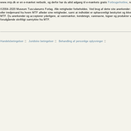
www.mtp.dk er en e-mærket netbutik, og derfor har du altid adgang til e-mærkets gratis
Forbrugerhotline
, 
©2004–2020 Museum Tusculanums Forlag. Alle rettigheder forbeholdes. Ved brug af dette site anerkender og
eller tredjemand fra hvem MTF afleder sine rettigheder, samt at indholdet er ophavsretligt beskyttet og ik
MTF. Du anerkender og accepterer yderligere, at varemærker, kendetegn, varenavne, logoer og produkter v
forudgående skriftligt samtykke fra MTF.
Handelsbetingelser
Juridiske betingelser
Behandling af personlige oplysninger