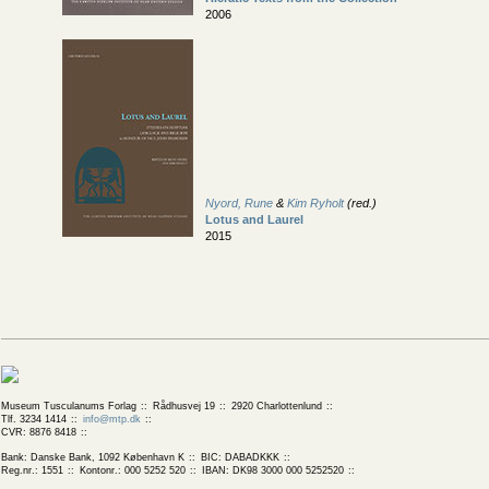
2006
Nyord, Rune
&
Kim Ryholt
(red.)
Lotus and Laurel
2015
Museum Tusculanums Forlag
Rådhusvej 19
2920 Charlottenlund
Tlf. 3234 1414
info@mtp.dk
CVR: 8876 8418
Bank: Danske Bank, 1092 København K
BIC: DABADKKK
Reg.nr.: 1551
Kontonr.: 000 5252 520
IBAN: DK98 3000 000 5252520