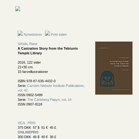
Nyhedsbrev
Print siden
Sérida, Rana
A Castration Story from the Tebtunis
Temple Library
2016, 122 sider
21×30 cm.
15 farveillustrationer
ISBN 978-87-635-4432-0
Serie:
Carsten Niebuhr Institute Publications,
vol. 42
ISSN 0902-5499
Serie:
The Carlsberg Papyri, vol. 14
ISSN 0907-8118
VEJL. PRIS
375 DKK 57 $ 51 € 45 £
ONLINEPRIS
300 DKK 46 $ 40 € 36 £