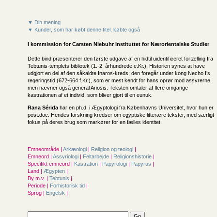
▼ Din mening
▼ Kunder, som har købt denne titel, købte også
I kommission for
Carsten Niebuhr Instituttet for Nærorientalske Studier
Dette bind præsenterer den første udgave af en hidtil uidentificeret fortælling fra
Tebtunis-templets bibliotek (1.-2. århundrede e.Kr.). Historien synes at have
udgjort en del af den såkaldte Inaros-kreds; den foregår under kong Necho I’s
regeringstid (672-664 f.Kr.), som er mest kendt for hans oprør mod assyrerne,
men nævner også general Anosis. Teksten omtaler af flere omgange
kastrationen af et individ, som bliver gjort til en eunuk.
Rana Sérida
har en ph.d. i Ægyptologi fra Københavns Universitet, hvor hun er
post.doc. Hendes forskning kredser om egyptiske litterære tekster, med særligt
fokus på deres brug som markører for en fælles identitet.
Emneområde |
Arkæologi
|
Religion og teologi
|
Emneord |
Assyriologi
|
Feltarbejde
|
Religionshistorie
|
Specifikt emneord |
Kastration
|
Papyrologi
|
Papyrus
|
Land |
Ægypten
|
By m.v. |
Tebtunis
|
Periode |
Forhistorisk tid
|
Sprog |
Engelsk
|