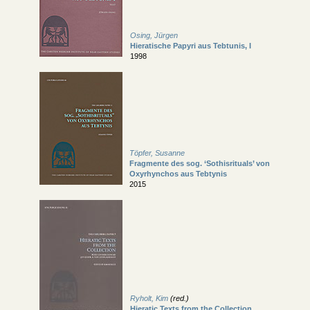
Osing, Jürgen
Hieratische Papyri aus Tebtunis, I
1998
Töpfer, Susanne
Fragmente des sog. ‘Sothisrituals’ von
Oxyrhynchos aus Tebtynis
2015
Ryholt, Kim
(red.)
Hieratic Texts from the Collection