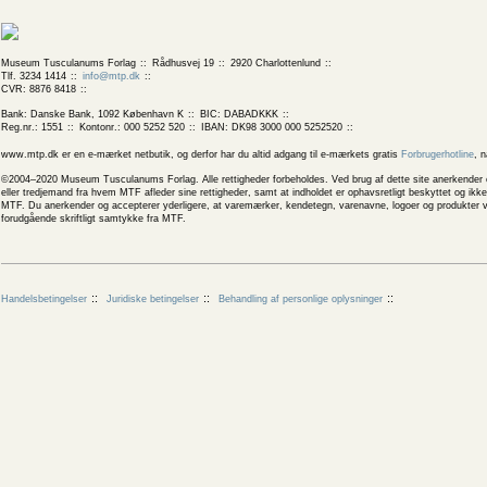
Museum Tusculanums Forlag
Rådhusvej 19
2920 Charlottenlund
Tlf. 3234 1414
info@mtp.dk
CVR: 8876 8418
Bank: Danske Bank, 1092 København K
BIC: DABADKKK
Reg.nr.: 1551
Kontonr.: 000 5252 520
IBAN: DK98 3000 000 5252520
www.mtp.dk er en e-mærket netbutik, og derfor har du altid adgang til e-mærkets gratis
Forbrugerhotline
, 
©2004–2020 Museum Tusculanums Forlag. Alle rettigheder forbeholdes. Ved brug af dette site anerkender og
eller tredjemand fra hvem MTF afleder sine rettigheder, samt at indholdet er ophavsretligt beskyttet og ik
MTF. Du anerkender og accepterer yderligere, at varemærker, kendetegn, varenavne, logoer og produkter v
forudgående skriftligt samtykke fra MTF.
Handelsbetingelser
Juridiske betingelser
Behandling af personlige oplysninger