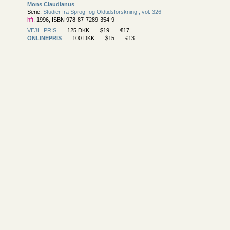
Mons Claudianus
Serie:
Studier fra Sprog- og Oldtidsforskning , vol. 326
hft
, 1996, ISBN 978-87-7289-354-9
VEJL. PRIS
125 DKK
$19
€17
ONLINEPRIS
100 DKK
$15
€13