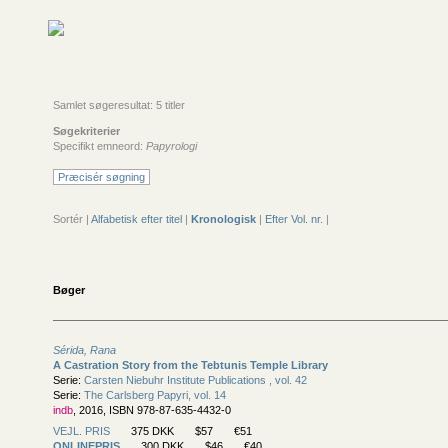
Samlet søgeresultat: 5 titler
Søgekriterier
Specifikt emneord:
Papyrologi
Præcisér søgning
Sortér |
Alfabetisk efter titel
|
Kronologisk
|
Efter Vol. nr.
|
Bøger
Sérida, Rana
A Castration Story from the Tebtunis Temple Library
Serie:
Carsten Niebuhr Institute Publications , vol. 42
Serie:
The Carlsberg Papyri, vol. 14
indb
, 2016, ISBN 978-87-635-4432-0
VEJL. PRIS
375 DKK
$57
€51
ONLINEPRIS
300 DKK
$46
€40