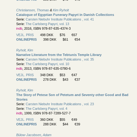
Christiansen, Thomas
&
Kim Ryholt
Catalogue of Egyptian Funerary Papyri in Danish Collections
Serie:
Carsten Niebuhr Institute Publications , vol. 41
Serie:
The Carlsberg Papyri, vol. 13
indb
, 2016, ISBN 978-87-635-4374-3
VEJL. PRIS
498 DKK
$76
€67
ONLINEPRIS
398 DKK
$61
€54
Ryholt, Kim
Narrative Literature from the Tebtunis Temple Library
Serie:
Carsten Niebuhr Institute Publications , vol. 35
Serie:
The Carlsberg Papyri, vol. 10
indb
, 2013, ISBN 978-87-635-0780-6
VEJL. PRIS
348 DKK
$53
€47
ONLINEPRIS
278 DKK
$43
€37
Ryholt, Kim
The Story of Petese Son of Petetum and Seventy other Good and Bad
Stories
Serie:
Carsten Niebuhr Institute Publications , vol. 23
Serie:
The Carlsberg Papyri, vol. 4
indb
, 1999, ISBN 978-87-7289-527-7
VEJL. PRIS
360 DKK
$55
€49
ONLINEPRIS
288 DKK
$44
€39
Bülow-Jacobsen, Adam