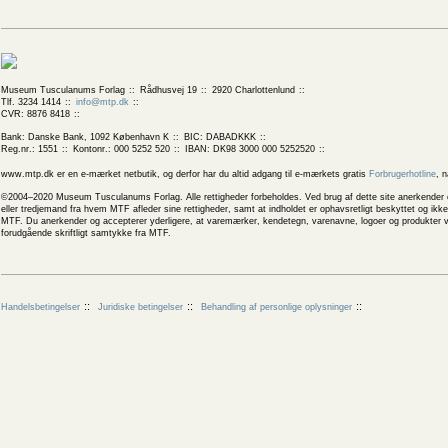
Museum Tusculanums Forlag
Rådhusvej 19
2920 Charlottenlund
Tlf. 3234 1414
info@mtp.dk
CVR: 8876 8418
Bank: Danske Bank, 1092 København K
BIC: DABADKKK
Reg.nr.: 1551
Kontonr.: 000 5252 520
IBAN: DK98 3000 000 5252520
www.mtp.dk er en e-mærket netbutik, og derfor har du altid adgang til e-mærkets gratis
Forbrugerhotline
, 
©2004–2020 Museum Tusculanums Forlag. Alle rettigheder forbeholdes. Ved brug af dette site anerkender og
eller tredjemand fra hvem MTF afleder sine rettigheder, samt at indholdet er ophavsretligt beskyttet og ik
MTF. Du anerkender og accepterer yderligere, at varemærker, kendetegn, varenavne, logoer og produkter v
forudgående skriftligt samtykke fra MTF.
Handelsbetingelser
Juridiske betingelser
Behandling af personlige oplysninger