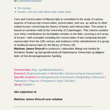
Indholdsfortegnelse
▼ Din mening
▼ Kunder, som har købt denne titel, købte også
Care and Conservation of Manuscripts
is committed to the study of various
aspects of manuscript conservation, preservation, and use, as well as to other
related issues concerning the history of books and manuscripts. The series is
based on seminars held at the University of Copenhagen. This volume contains
over thirty contributions by formidable scholars in the field, covering a rich array
of issues—with examples including the conservation of two composite Anselm
manuscripts from the 12th century and evidence of the refurbishment of a group
of medieval manuscripts for the library of Henry VIII.
Matthew James Driscoll
er professor i oldnordisk filologi ved Institut for
Nordiske Studier og Sprogvidenskab på Københavns Universitet og tidligere
leder af Den Arnamagnæanske Samling.
Emneområde |
Bog- og bibliotekshistorie
|
Emneord |
Bogkonservation
|
Håndskrifter
|
Konservering af manuskripter
|
Specifikt emneord |
Arnamagnæanske Kommission
|
Bogbinding
|
Holocaust
|
Palimpsest
|
Papyrus
|
Pergament
|
Segl
|
Tekstiler
|
Sprog |
Engelsk
|
Alle udgivelser af
Matthew James Driscoll som redaktør