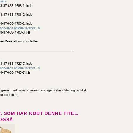
nies
8-87-635-4688-1, indb
8-87-635-4706-2, indb
8-87-635-4706-2, indb
ervation of Manuscripts 18
8-87-635-4708-6, hft
s Driscoll som forfatter
a
8-87-635-4727-7, indb
ervation of Manuscripts 19
8-87-635-4743-7, hft
iggøres med navn og e-mail. Forlaget forbeholder sig ret til at
delade indlæg.
, SOM HAR KØBT DENNE TITEL,
OGSÅ