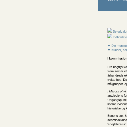
Se udvalgt
Indholdsfo
▼ Din mening
▼ Kunder, som
I kommission
Fra bogtrykke
frem som til e
århundrede ek
trykte bog. De
målgrupper, og
I Mirrors of v
antologiens fo
Udgangspunkte
litteraturvid
historiske og 
Bogens titel,
M
senmiddelalde
‘spejllitterat