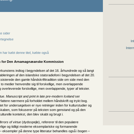
e sider
rtegnelse
In
Inter
 har købt denne titel, købte også
 for
Den Arnamagnæanske Kommission
rkunstens indtog i begyndelsen af det 16. århundrede og så langt
tableringen af den islandske statsradiofoni i begyndelsen af det 20.
sisterede den gamle håndskrifttradition side om side med den
 to medier henvendte sig til forskellige, men overlappende
 overleverede forskellige, men overlappende, typer af tekster.
irtue. Manuscript and print in late pre-modern Iceland
ser
rfattere nærmere på forholdet mellem håndskrift og trykt bog.
t for undersøgelsen er nye retninger inden for kulturstudier og
enskaben, som fokuserer på teksten som genstand og på den
kulturelle kontekst, den blev skabt og brugt i.
irrors of virtue
(dydsspejle), refererer til den populære
rlige og tidligt moderne eksemplariske og formanende
ur’ – eksempler på denne type litteratur behandles også i bogen –