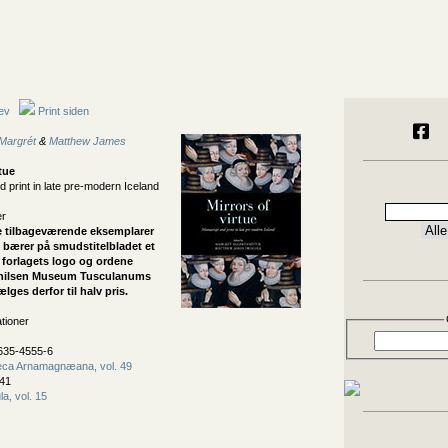
ev
Print siden
 Margrét
&
Matthew James
rtue
 print in late pre-modern Iceland
er
 tilbageværende eksemplarer
l bærer på smudstitelbladet et
forlagets logo og ordene
 hilsen Museum Tusculanums
lges derfor til halv pris.
ationer
635-4555-6
heca Arnamagnæana, vol. 49
41
a, vol. 15