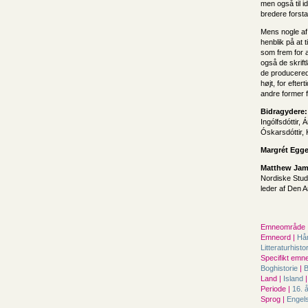
men også til i
bredere forst
Mens nogle af 
henblik på at 
som frem for a
også de skrift
de producered
højt, for efter
andre former f
Bidragydere:
Ingólfsdóttir,
Óskarsdóttir, 
Margrét Egge
Matthew Jame
Nordiske Stud
leder af Den
Emneområde 
Emneord |
Hån
Litteraturhisto
Specifikt emne
Boghistorie
|
B
Land |
Island
|
Periode |
16. 
Sprog |
Engel