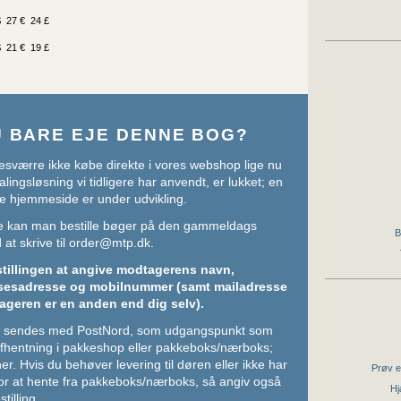
 27 € 24 £
 21 € 19 £
U BARE EJE DENNE BOG?
sværre ikke købe direkte i vores webshop lige nu
lingsløsning vi tidligere har anvendt, er lukket; en
e hjemmeside er under udvikling.
ere kan man bestille bøger på den gammeldags
B
at skrive til
order@mtp.dk
.
stillingen at angive modtagerens navn,
sesadresse og mobilnummer (samt mailadresse
ageren er en anden end dig selv).
ger sendes med PostNord, som udgangspunkt som
 afhentning i pakkeshop eller pakkeboks/nærboks;
her
. Hvis du behøver levering til døren eller ikke har
Prøv e
or at hente fra pakkeboks/nærboks, så angiv også
Hj
stilling.