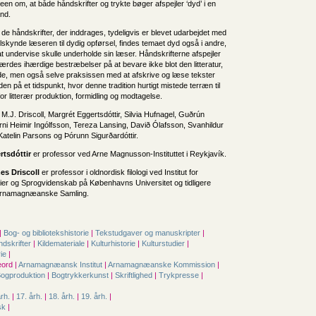
deen om, at både håndskrifter og trykte bøger afspejler ‘dyd’ i en
and.
de håndskrifter, der inddrages, tydeligvis er blevet udarbejdet med
tilskynde læseren til dydig opførsel, findes temaet dyd også i andre,
t undervise skulle underholde sin læser. Håndskrifterne afspejler
lærdes ihærdige bestræbelser på at bevare ikke blot den litteratur,
e, men også selve praksissen med at afskrive og læse tekster
tiden på et tidspunkt, hvor denne tradition hurtigt mistede terræn til
or litterær produktion, formidling og modtagelse.
M.J. Driscoll, Margrét Eggertsdóttir, Silvia Hufnagel, Guðrún
 Árni Heimir Ingólfsson, Tereza Lansing, Davið Ólafsson, Svanhildur
Katelin Parsons og Þórunn Sigurðardóttir.
rtsdóttir
er professor ved Arne Magnusson-Instituttet i Reykjavík.
s Driscoll
er professor i oldnordisk filologi ved Institut for
ier og Sprogvidenskab på Københavns Universitet og tidligere
 Arnamagnæanske Samling.
|
Bog- og bibliotekshistorie
|
Tekstudgaver og manuskripter
|
dskrifter
|
Kildemateriale
|
Kulturhistorie
|
Kulturstudier
|
rie
|
ord |
Arnamagnæansk Institut
|
Arnamagnæanske Kommission
|
ogproduktion
|
Bogtrykkerkunst
|
Skriftlighed
|
Trykpresse
|
årh.
|
17. årh.
|
18. årh.
|
19. årh.
|
sk
|