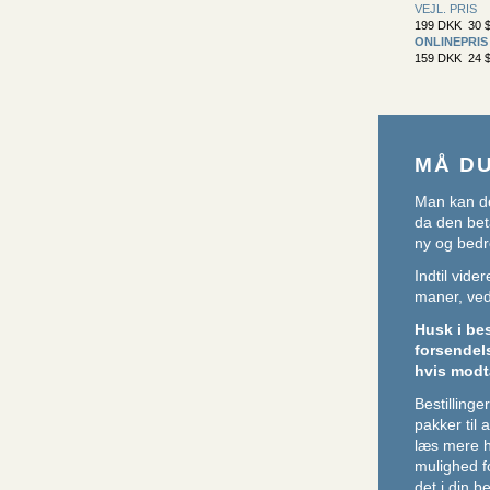
VEJL. PRIS
199 DKK 30 $
ONLINEPRIS
159 DKK 24 $
MÅ D
Man kan de
da den beta
ny og bedr
Indtil vid
maner, ved 
Husk i be
forsendel
hvis modt
Bestillin
pakker til
læs mere 
mulighed f
det i din be