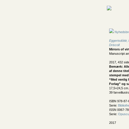
Nyhedsbr
Eggertsdóttir,
Driscoll
Mirrors of vi
Manuscript and
2017, 432 sid
Bemærk: Alle
af denne tite
stempel med 
“Med venlig
Forlag” og sæ
17,5×24,5 cm.
39 farveillustr
ISBN 978-87-
Serie:
Bibliot
ISSN 0067-78
Serie:
Opuscul
2017