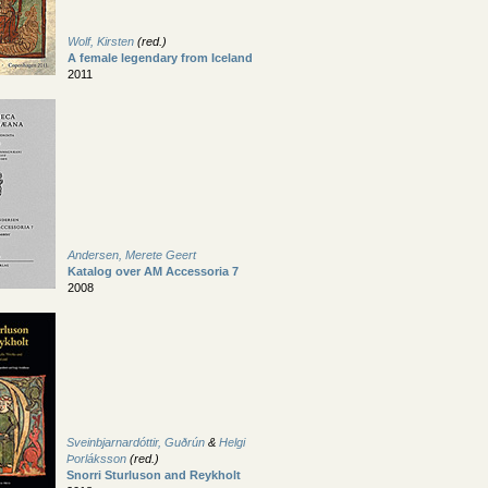
Wolf, Kirsten
(red.)
A female legendary from Iceland
2011
Andersen, Merete Geert
Katalog over AM Accessoria 7
2008
Sveinbjarnardóttir, Guðrún
&
Helgi
Þorláksson
(red.)
Snorri Sturluson and Reykholt