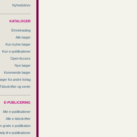
Nyhedsbrev
KATALOGER
Emnekatalog
Alle bøger
Kun trykte bøger
Kun e-publikationer
Open Access
Nye bøger
Kommende bøger
øger fra andre forlag
Tidsskrifter og serier
E-PUBLICERING
Alle e-publikationer
Alle e-tidsskrifter
n gratis e-publikation
ælp til e-publikationer