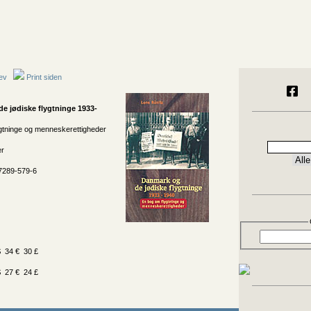
ev
Print siden
e jødiske flygtninge 1933-
gtninge og menneskerettigheder
er
7289-579-6
 34 € 30 £
 27 € 24 £