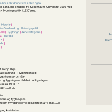
 har købt denne titel, købte også
er cand.phil. i historie fra Københavns Universitet 1995 med
k flygtningepolitik i 1930'erne.
|
Historie
|
en Verdenskrig
|
Udenrigspolitik
|
ord |
Flygtninge
|
Jødeforfølgelse
|
In
. |
Europa
|
rk
|
Inter
årh.
|
k
|
t Tredje Rige
nale samfund - Flygtningehjælp
lygtningespørgsmålet
og flygtningene til debat på Rigsdagen
 praksis 1933-37
ser 1938-39
e
der
delse og flygtningene
ellem myndighederne og Komitéen af 4. maj 1933
g og konklusion