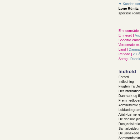
▼ Kunder, som
Lone Rünitz
speciale i dans
Emneområde 
Emneord |
And
Specifikt emne
Verdensdel m.v
Land |
Danma
Periode |
20. 
Sprog |
Dans
Indhold
Forord
Indledning
Flugten fra De
Det internatio
Danmark og f
Fremmedloven 
Administrativ
Lukkede græn
Alijah-børnen
De danske jø
Den jødiske le
Samarbejdet m
De uønskede
Sammenfatnin