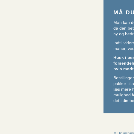
MÅ D
Man kan de
da den beta
ny og bedr
Indtil vid
maner, ved 
Husk i be
forsendel
hvis modt
Bestillin
pakker til
læs mere 
mulighed f
det i din be
▼ Din mening