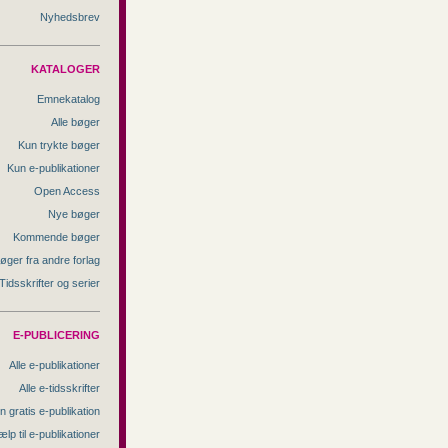
Nyhedsbrev
KATALOGER
Emnekatalog
Alle bøger
Kun trykte bøger
Kun e-publikationer
Open Access
Nye bøger
Kommende bøger
øger fra andre forlag
Tidsskrifter og serier
E-PUBLICERING
Alle e-publikationer
Alle e-tidsskrifter
n gratis e-publikation
ælp til e-publikationer