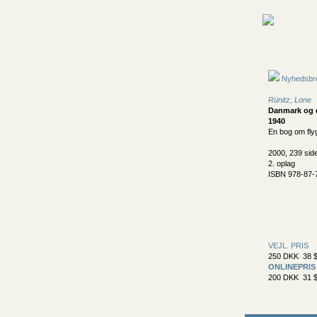
Nyhedsbr
Rünitz, Lone
Danmark og d
1940
En bog om fly
2000, 239 sid
2. oplag
ISBN 978-87-
VEJL. PRIS
250 DKK 38 $
ONLINEPRIS
200 DKK 31 $