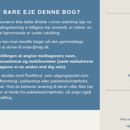
U BARE EJE DENNE BOG?
sværre ikke købe direkte i vores webshop lige nu
lingsløsning vi tidligere har anvendt, er lukket; en
e hjemmeside er under udvikling.
ere kan man bestille bøger på den gammeldags
at skrive til
order@mtp.dk
.
stillingen at angive modtagerens navn,
sesadresse og mobilnummer (samt mailadresse
ageren er en anden end dig selv).
ger sendes med PostNord, som udgangspunkt som
B
 afhentning i pakkeshop eller pakkeboks/nærboks;
her
. Hvis du behøver levering til døren eller ikke har
or at hente fra pakkeboks/nærboks, så angiv også
stilling.
Prøv e
Hj