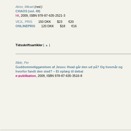
Aktor, Mikael
(red.)
CHAOS (vol. 49)
hft
, 2009, ISBN 978-87-635-2521-3
VEJL. PRIS
150 DKK
$23
€20
ONLINEPRIS
120 DKK
$18
€16
Tidsskriftsartikler
|
▲
|
Bilde, Per
Guddommeliggørelsen af Jesus: Hvad går den ud på? Og hvornår og
hvorfor fandt den sted? – Et oplæg til debat
e-publikation
, 2009, ISBN 978-87-635-3516-8