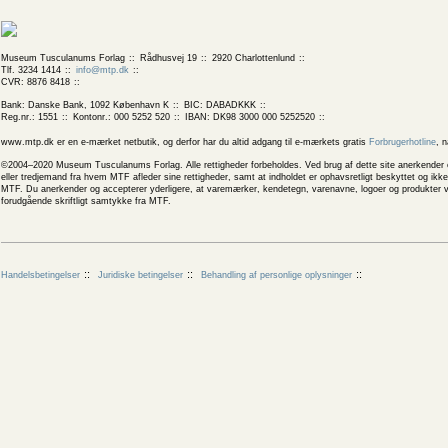
Museum Tusculanums Forlag
Rådhusvej 19
2920 Charlottenlund
Tlf. 3234 1414
info@mtp.dk
CVR: 8876 8418
Bank: Danske Bank, 1092 København K
BIC: DABADKKK
Reg.nr.: 1551
Kontonr.: 000 5252 520
IBAN: DK98 3000 000 5252520
www.mtp.dk er en e-mærket netbutik, og derfor har du altid adgang til e-mærkets gratis
Forbrugerhotline
, 
©2004–2020 Museum Tusculanums Forlag. Alle rettigheder forbeholdes. Ved brug af dette site anerkender og
eller tredjemand fra hvem MTF afleder sine rettigheder, samt at indholdet er ophavsretligt beskyttet og ik
MTF. Du anerkender og accepterer yderligere, at varemærker, kendetegn, varenavne, logoer og produkter v
forudgående skriftligt samtykke fra MTF.
Handelsbetingelser
Juridiske betingelser
Behandling af personlige oplysninger