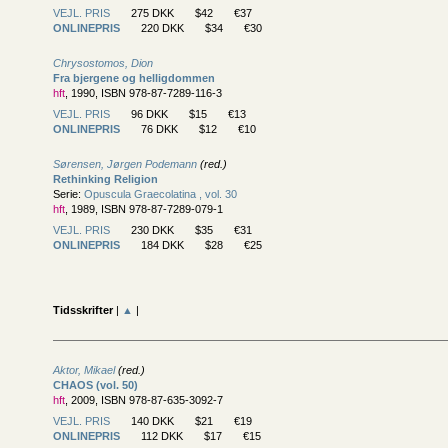
VEJL. PRIS
275 DKK
$42
€37
ONLINEPRIS
220 DKK
$34
€30
Chrysostomos, Dion
Fra bjergene og helligdommen
hft
, 1990, ISBN 978-87-7289-116-3
VEJL. PRIS
96 DKK
$15
€13
ONLINEPRIS
76 DKK
$12
€10
Sørensen, Jørgen Podemann
(red.)
Rethinking Religion
Serie:
Opuscula Graecolatina , vol. 30
hft
, 1989, ISBN 978-87-7289-079-1
VEJL. PRIS
230 DKK
$35
€31
ONLINEPRIS
184 DKK
$28
€25
Tidsskrifter
|
▲
|
Aktor, Mikael
(red.)
CHAOS (vol. 50)
hft
, 2009, ISBN 978-87-635-3092-7
VEJL. PRIS
140 DKK
$21
€19
ONLINEPRIS
112 DKK
$17
€15