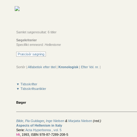
Samlet søgeresultat: 6 titler
Søgekriterier
Specifikt emneord:
Hellenisme
Præcisér søgning
Sortér |
Alfabetisk efter titel
|
Kronologisk
|
Efter Vol. nr.
|
▼ Tidsskrifter
▼ Tidsskriftsartikler
Bøger
Bilde, Pia Guldager
,
Inge Nielsen
&
Marjatta Nielsen
(red.)
Aspects of Hellenism in Italy
Serie:
Acta Hyperborea , vol. 5
hft
, 1993, ISBN 978-87-7289-208-5