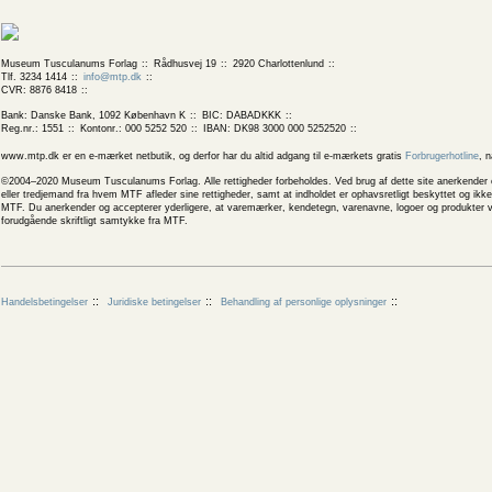
Museum Tusculanums Forlag
Rådhusvej 19
2920 Charlottenlund
Tlf. 3234 1414
info@mtp.dk
CVR: 8876 8418
Bank: Danske Bank, 1092 København K
BIC: DABADKKK
Reg.nr.: 1551
Kontonr.: 000 5252 520
IBAN: DK98 3000 000 5252520
www.mtp.dk er en e-mærket netbutik, og derfor har du altid adgang til e-mærkets gratis
Forbrugerhotline
, 
©2004–2020 Museum Tusculanums Forlag. Alle rettigheder forbeholdes. Ved brug af dette site anerkender og
eller tredjemand fra hvem MTF afleder sine rettigheder, samt at indholdet er ophavsretligt beskyttet og ik
MTF. Du anerkender og accepterer yderligere, at varemærker, kendetegn, varenavne, logoer og produkter v
forudgående skriftligt samtykke fra MTF.
Handelsbetingelser
Juridiske betingelser
Behandling af personlige oplysninger