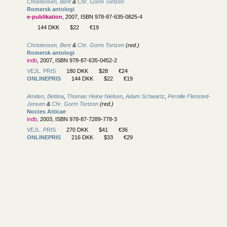
Christensen, Bent
&
Chr. Gorm Tortzen
Romersk antologi
e-publikation
, 2007, ISBN 978-87-635-0825-4
144 DKK
$22
€19
Christensen, Bent
&
Chr. Gorm Tortzen
(red.)
Romersk antologi
indb
, 2007, ISBN 978-87-635-0452-2
VEJL. PRIS
180 DKK
$28
€24
ONLINEPRIS
144 DKK
$22
€19
Amden, Bettina
,
Thomas Heine Nielsen
,
Adam Schwartz
,
Pernille Flensted-
Jensen
&
Chr. Gorm Tortzen
(red.)
Noctes Atticae
indb
, 2003, ISBN 978-87-7289-778-3
VEJL. PRIS
270 DKK
$41
€36
ONLINEPRIS
216 DKK
$33
€29