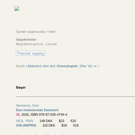
Samlet søgeresultat: 4 titler
Søgekriterier
Biograferet person:
Lucrets
Præcisér søgning
Sortér |
Alfabetisk efter titel
|
Kronologisk
|
Efter Vol. nr.
|
Bøger
Sørensen, Gert
Den melankolske Demokrit
hft
, 2026, ISBN 978-87-635-4744-4
VEJL. PRIS
148 DKK
$23
€20
ONLINEPRIS
118 DKK
$18
€16