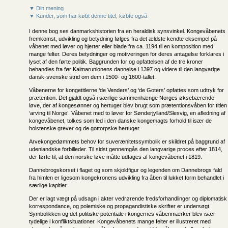
▼ Din mening
▼ Kunder, som har købt denne titel, købte også
I denne bog ses danmarkshistorien fra en heraldisk synsvinkel. Kongevåbenets
fremkomst, udvikling og betydning følges fra det ældste kendte eksempel på
våbenet med løver og hjerter eller blade fra ca. 1194 til en komposition med
mange felter. Deres betydninger og motiveringen for deres antagelse forklares i
lyset af den førte politik. Baggrunden for og opfattelsen af de tre kroner
behandles fra før Kalmarunionens dannelse i 1397 og videre til den langvarige
dansk-svenske strid om dem i 1500- og 1600-tallet.
Våbenerne for kongetitlerne ‘de Venders’ og ‘de Goters’ opfattes som udtryk for
prætention. Det gjaldt også i særlige sammenhænge Norges øksebærende
løve, der af kongesønner og hertuger blev brugt som prætentionsvåben for titlen
‘arving til Norge’. Våbenet med to løver for Sønderjylland/Slesvig, en afledning af
kongevåbenet, tolkes som led i den danske kongemagts forhold til især de
holstenske grever og de gottorpske hertuger.
Arvekongedømmets behov for suverænitetssymbolik er skildret på baggrund af
udenlandske forbilleder. Til sidst gennemgås den langvarige proces efter 1814,
der førte til, at den norske løve måtte udtages af kongevåbenet i 1819.
Dannebrogskorset i flaget og som skjoldfigur og legenden om Dannebrogs fald
fra himlen er ligesom kongekronens udvikling fra åben til lukket form behandlet i
særlige kapitler.
Der er lagt vægt på udsagn i akter vedrørende fredsforhandlinger og diplomatisk
korrespondance, og polemiske og propagandistiske skrifter er undersøgt.
Symbolikken og det politiske potentiale i kongernes våbenmærker blev især
tydelige i konfliktsituationer. Kongevåbenets mange felter er illustreret med