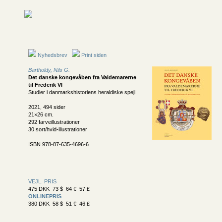
Nyhedsbrev
Print siden
Bartholdy, Nils G.
Det danske kongevåben fra Valde­marerne
til Frederik VI
Studier i danmarkshistoriens heraldiske spejl
2021, 494 sider
21×26 cm.
292 farveillustrationer
30 sort/hvid-illustrationer
ISBN 978-87-635-4696-6
VEJL. PRIS
475 DKK 73 $ 64 € 57 £
ONLINEPRIS
380 DKK 58 $ 51 € 46 £