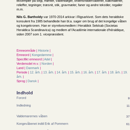
eksempler på segl, mønter, våbenbøger, ordensriddervåbener, kalkmalerier,
relieffer, tegninger, træsnit, stik, gravmæler, faner og andre tekstiler, regalier
m.m.
Nils G. Bartholdy
var 1970-2014 arkivar i Rigsarkivet. Som dets heraldiske
konsulent fra 1985 behandlede han bl.a. sager om brug af det kongelige våben
og kongekronen. Han er styrelsesmedlem i Heraldisk Selskab (Societas
Heraldica Scandinavica) og medlem af l’Académie internationale d’héraldique,
siden 2007 som 1. vicepræsident.
Emneområde |
Historie
|
Emneord |
Kongedømme
|
Specifikt emneord |
Adel
|
Verdensdel m.v. |
Norden
|
Land |
Danmark
|
Periode |
12. årh.
|
13. årh.
|
14. årh.
|
15. årh.
|
16. årh.
|
17. årh.
|
18. årh.
|
19.
årh.
|
Sprog |
Dansk
|
Indhold
Forord
9
Indledning
11
Valdemarernes våben
37
Kongevåbenet indtil Erik af Pommern
61