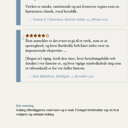
Værket er smukt, omfattende og må fremover regnes som en
hjørnesten i dansk, royal heraldik.
—
Tommy P. Christensen, Historie Online, 23. februar 2022
Som anmelder er det svært at gå til et værk, som er så
sprænglærd, og hvor Bartholdy helt klart råder over en
imponerende ekspertise. …
[Bogen er] vigtig, fordi den viser, hvor betydningsfulde selv
detaljer i vor historie er, og hvor vigtige symbolladede ting som
et våbenskjold er for vor fælles historie.
—
Bent Blüdnikow, Berlingske, 3. december 2021
Din mening
Indlæg offentliggøres med navn og e-mail. Forlaget forbeholder sig ret til at
redigere og udelade indlæg.