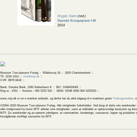
Kryger, Karin
(red.)
Danske Kongegrave I-III
2014
Museum Tusculanums Forlag
Rådhusvej 19
2920 Charlottenlund
Tlf. 3234 1414
info@mtp.dk
CVR: 8876 8418
Bank: Danske Bank, 1092 København K
BIC: DABADKKK
Reg.nr.: 1551
Kontonr.: 000 5252 520
IBAN: DK98 3000 000 5252520
www.mtp.dk er en e-mærket netbutik, og derfor har du altid adgang til e-mærkets gratis
Forbrugerhotline
, 
©2004–2020 Museum Tusculanums Forlag. Alle rettigheder forbeholdes. Ved brug af dette site anerkender og
eller tredjemand fra hvem MTF afleder sine rettigheder, samt at indholdet er ophavsretligt beskyttet og ik
MTF. Du anerkender og accepterer yderligere, at varemærker, kendetegn, varenavne, logoer og produkter v
forudgående skriftligt samtykke fra MTF.