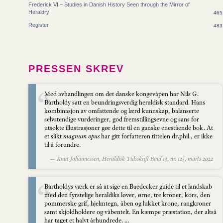
Frederick VI – Studies in Danish History Seen through the Mirror of
Heraldry
465
Register
483
PRESSEN SKREV
Med avhandlingen om det danske kongevåpen har Nils G.
Bartholdy satt en beundringsverdig heraldisk standard. Hans
kombinasjon av omfattende og lærd kunnskap, balanserte
selvstendige vurderinger, god fremstillingsevne og sans for
utsøkte illustrasjoner gør dette til en ganske enestående bok. At
et slikt
magnum opus
har gitt forfatteren tittelen dr.phil., er ikke
til å forundre.
— Knut Johannessen, Heraldisk Tidsskrift Bind 13, nr. 125, marts 2022
Bartholdys værk er så at sige en Baedecker guide til et landskab
med den fyrstelige heraldiks løver, ørne, tre kroner, kors, den
pommerske grif, hjelmtegn, åben og lukket krone, rangkroner
samt skjoldholdere og våbentelt. En kæmpe præstation, der altså
har taget et halvt århundrede. …