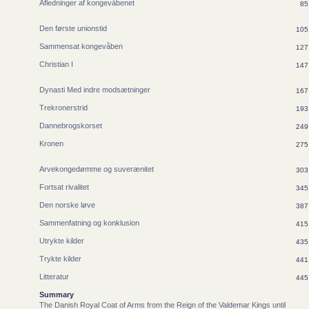
Afledninger af kongevåbenet
85
Den første unionstid
105
Sammensat kongevåben
127
Christian I
147
Dynasti Med indre modsætninger
167
Trekronerstrid
193
Dannebrogskorset
249
Kronen
275
Arvekongedømme og suverænitet
303
Fortsat rivalitet
345
Den norske løve
387
Sammenfatning og konklusion
415
Utrykte kilder
435
Trykte kilder
441
Litteratur
445
Summary
The Danish Royal Coat of Arms from the Reign of the Valdemar Kings until