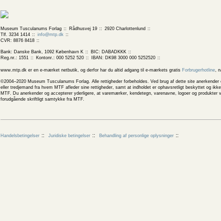
Museum Tusculanums Forlag
Rådhusvej 19
2920 Charlottenlund
Tlf. 3234 1414
info@mtp.dk
CVR: 8876 8418
Bank: Danske Bank, 1092 København K
BIC: DABADKKK
Reg.nr.: 1551
Kontonr.: 000 5252 520
IBAN: DK98 3000 000 5252520
www.mtp.dk er en e-mærket netbutik, og derfor har du altid adgang til e-mærkets gratis
Forbrugerhotline
, 
©2004–2020 Museum Tusculanums Forlag. Alle rettigheder forbeholdes. Ved brug af dette site anerkender og
eller tredjemand fra hvem MTF afleder sine rettigheder, samt at indholdet er ophavsretligt beskyttet og ik
MTF. Du anerkender og accepterer yderligere, at varemærker, kendetegn, varenavne, logoer og produkter v
forudgående skriftligt samtykke fra MTF.
Handelsbetingelser
Juridiske betingelser
Behandling af personlige oplysninger