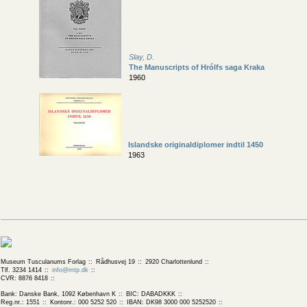
Slay, D.
The Manuscripts of Hrólfs saga Kraka
1960
Islandske originaldiplomer indtil 1450
1963
Museum Tusculanums Forlag
Rådhusvej 19
2920 Charlottenlund
Tlf. 3234 1414
info@mtp.dk
CVR: 8876 8418
Bank: Danske Bank, 1092 København K
BIC: DABADKKK
Reg.nr.: 1551
Kontonr.: 000 5252 520
IBAN: DK98 3000 000 5252520