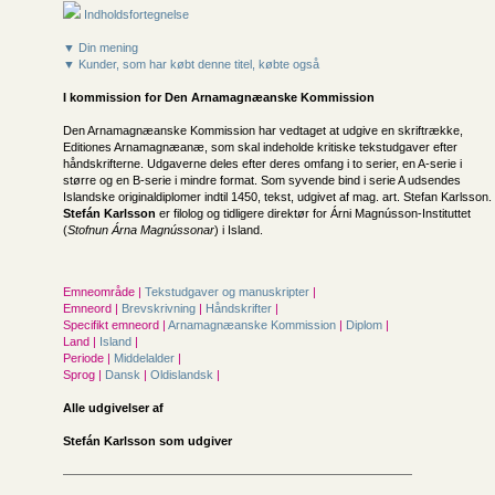
Indholdsfortegnelse
▼ Din mening
▼ Kunder, som har købt denne titel, købte også
I kommission for
Den Arnamagnæanske Kommission
Den Arnamagnæanske Kommission har vedtaget at udgive en skriftrække,
Editiones Arnamagnæanæ, som skal indeholde kritiske tekstudgaver efter
håndskrifterne. Udgaverne deles efter deres omfang i to serier, en A-serie i
større og en B-serie i mindre format. Som syvende bind i serie A udsendes
Islandske originaldiplomer indtil 1450, tekst, udgivet af mag. art. Stefan Karlsson.
Stefán Karlsson
er filolog og tidligere direktør for Árni Magnússon-Instituttet
(
Stofnun Árna Magnússonar
) i Island.
Emneområde |
Tekstudgaver og manuskripter
|
Emneord |
Brevskrivning
|
Håndskrifter
|
Specifikt emneord |
Arnamagnæanske Kommission
|
Diplom
|
Land |
Island
|
Periode |
Middelalder
|
Sprog |
Dansk
|
Oldislandsk
|
Alle udgivelser af
Stefán Karlsson som udgiver