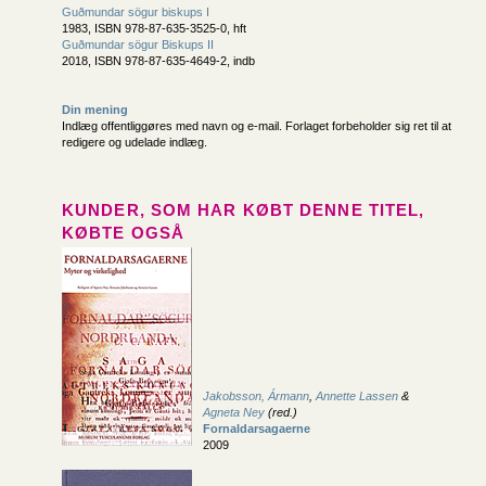
Guðmundar sögur biskups I
1983, ISBN 978-87-635-3525-0, hft
Guðmundar sögur Biskups II
2018, ISBN 978-87-635-4649-2, indb
Din mening
Indlæg offentliggøres med navn og e-mail. Forlaget forbeholder sig ret til at
redigere og udelade indlæg.
KUNDER, SOM HAR KØBT DENNE TITEL,
KØBTE OGSÅ
Jakobsson, Ármann
,
Annette Lassen
&
Agneta Ney
(red.)
Fornaldarsagaerne
2009