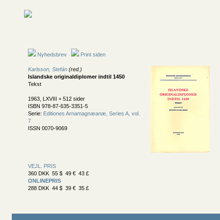
Nyhedsbrev
Print siden
Karlsson, Stefán
(red.)
Islandske originaldiplomer indtil 1450
Tekst
1963, LXVIII + 512 sider
ISBN 978-87-635-3351-5
Serie:
Editiones Arnamagnæanæ, Series A, vol.
7
ISSN 0070-9069
VEJL. PRIS
360 DKK 55 $ 49 € 43 £
ONLINEPRIS
288 DKK 44 $ 39 € 35 £