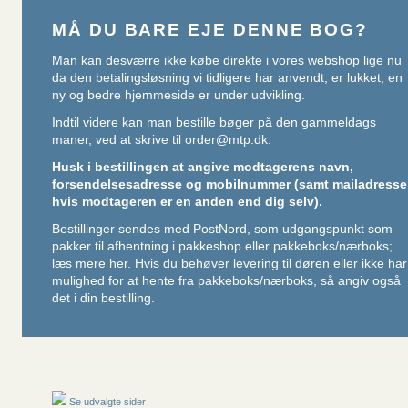
MÅ DU BARE EJE DENNE BOG?
Man kan desværre ikke købe direkte i vores webshop lige nu
da den betalingsløsning vi tidligere har anvendt, er lukket; en
ny og bedre hjemmeside er under udvikling.
Indtil videre kan man bestille bøger på den gammeldags
maner, ved at skrive til
order@mtp.dk
.
Husk i bestillingen at angive modtagerens navn,
forsendelsesadresse og mobilnummer (samt mailadresse
hvis modtageren er en anden end dig selv).
Bestillinger sendes med PostNord, som udgangspunkt som
pakker til afhentning i pakkeshop eller pakkeboks/nærboks;
læs mere her
. Hvis du behøver levering til døren eller ikke har
mulighed for at hente fra pakkeboks/nærboks, så angiv også
det i din bestilling.
Se udvalgte sider