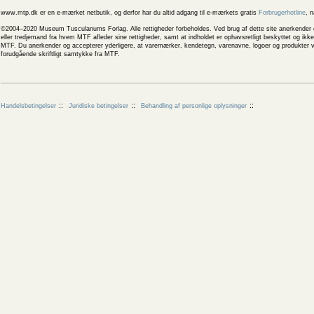
www.mtp.dk er en e-mærket netbutik, og derfor har du altid adgang til e-mærkets gratis
Forbrugerhotline
, 
©2004–2020 Museum Tusculanums Forlag. Alle rettigheder forbeholdes. Ved brug af dette site anerkender og
eller tredjemand fra hvem MTF afleder sine rettigheder, samt at indholdet er ophavsretligt beskyttet og ik
MTF. Du anerkender og accepterer yderligere, at varemærker, kendetegn, varenavne, logoer og produkter v
forudgående skriftligt samtykke fra MTF.
Handelsbetingelser
Juridiske betingelser
Behandling af personlige oplysninger