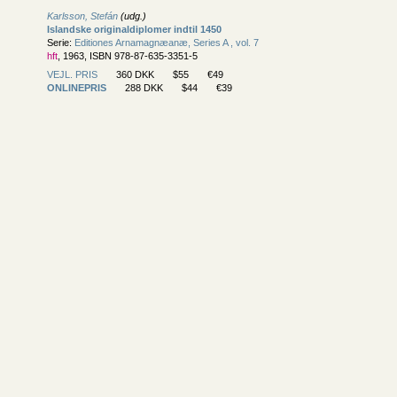
Karlsson, Stefán
(udg.)
Islandske originaldiplomer indtil 1450
Serie:
Editiones Arnamagnæanæ, Series A , vol. 7
hft
, 1963, ISBN 978-87-635-3351-5
VEJL. PRIS
360 DKK
$55
€49
ONLINEPRIS
288 DKK
$44
€39