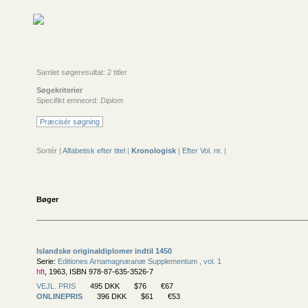
Samlet søgeresultat: 2 titler
Søgekriterier
Specifikt emneord:
Diplom
Præcisér søgning
Sortér |
Alfabetisk efter titel
|
Kronologisk
|
Efter Vol. nr.
|
Bøger
Islandske originaldiplomer indtil 1450
Serie:
Editiones Arnamagnæanæ Supplementum , vol. 1
hft
, 1963, ISBN 978-87-635-3526-7
VEJL. PRIS
495 DKK
$76
€67
ONLINEPRIS
396 DKK
$61
€53