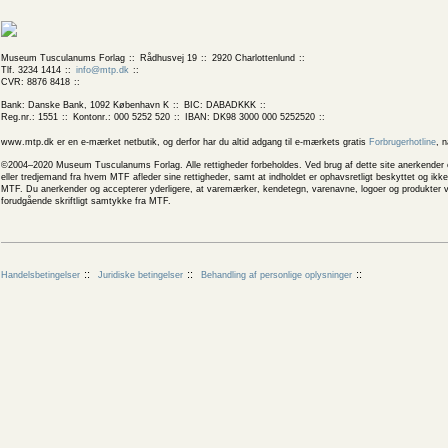
Museum Tusculanums Forlag
Rådhusvej 19
2920 Charlottenlund
Tlf. 3234 1414
info@mtp.dk
CVR: 8876 8418
Bank: Danske Bank, 1092 København K
BIC: DABADKKK
Reg.nr.: 1551
Kontonr.: 000 5252 520
IBAN: DK98 3000 000 5252520
www.mtp.dk er en e-mærket netbutik, og derfor har du altid adgang til e-mærkets gratis
Forbrugerhotline
, 
©2004–2020 Museum Tusculanums Forlag. Alle rettigheder forbeholdes. Ved brug af dette site anerkender og
eller tredjemand fra hvem MTF afleder sine rettigheder, samt at indholdet er ophavsretligt beskyttet og ik
MTF. Du anerkender og accepterer yderligere, at varemærker, kendetegn, varenavne, logoer og produkter v
forudgående skriftligt samtykke fra MTF.
Handelsbetingelser
Juridiske betingelser
Behandling af personlige oplysninger