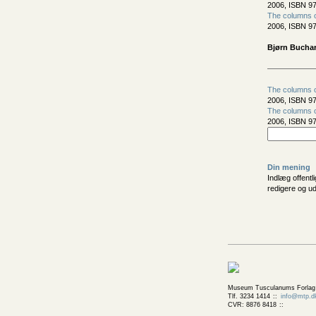
2006, ISBN 9
The columns of
2006, ISBN 9
Bjørn Buchar
The columns of
2006, ISBN 9
The columns of
2006, ISBN 9
Din mening
Indlæg offentl
redigere og u
Museum Tusculanums Forlag
Tlf. 3234 1414
info@mtp.d
CVR: 8876 8418