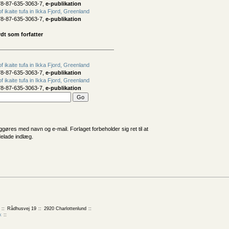
78-87-635-3063-7,
e-publikation
 ikaite tufa in Ikka Fjord, Greenland
78-87-635-3063-7,
e-publikation
dt som forfatter
 ikaite tufa in Ikka Fjord, Greenland
78-87-635-3063-7,
e-publikation
 ikaite tufa in Ikka Fjord, Greenland
78-87-635-3063-7,
e-publikation
iggøres med navn og e-mail. Forlaget forbeholder sig ret til at
delade indlæg.
Rådhusvej 19
2920 Charlottenlund
k