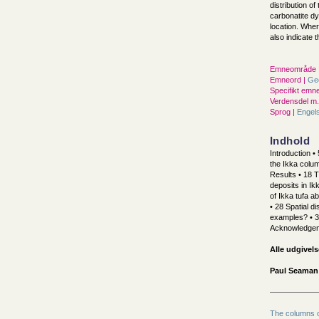
distribution o
carbonatite dy
location. Wher
also indicate 
Emneområde 
Emneord |
Ge
Specifikt emne
Verdensdel m.v
Sprog |
Engel
Indhold
Introduction • 
the Ikka colum
Results • 18 T
deposits in Ikk
of Ikka tufa a
• 28 Spatial di
examples? • 3
Acknowledgem
Alle udgivels
Paul Seaman 
The columns of