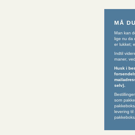
MÅ D
Man kan de
lige nu da 
er lukket;
Indtil vid
maner, ved 
Husk i be
forsendel
mailadres
selv).
Bestilling
som pakker
pakkeboks
levering ti
pakkeboks/