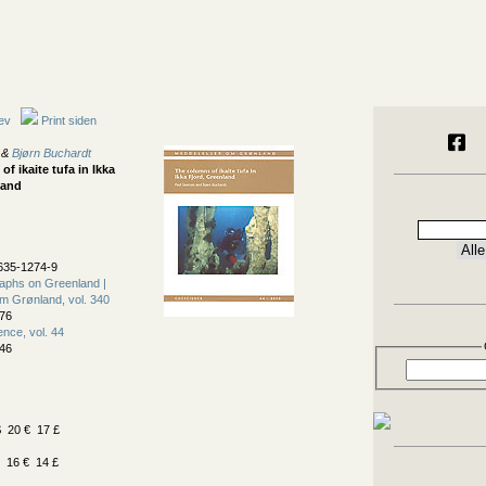
ev
Print siden
&
Bjørn Buchardt
f ikaite tufa in Ikka
land
635-1274-9
aphs on Greenland |
m Grønland, vol. 340
76
nce, vol. 44
46
 20 € 17 £
 16 € 14 £