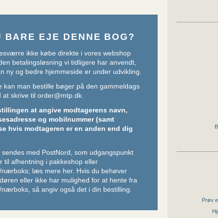
U BARE EJE DENNE BOG?
sværre ikke købe direkte i vores webshop
den betalingsløsning vi tidligere har anvendt,
 en ny og bedre hjemmeside er under udvikling.
ere kan man bestille bøger på den gammeldags
at skrive til
order@mtp.dk
.
stillingen at angive modtagerens navn,
sesadresse og mobilnummer (samt
B
se hvis modtageren er en anden end dig
er sendes med PostNord, som udgangspunkt
 til afhentning i pakkeshop eller
/nærboks;
læs mere her
. Hvis du behøver
l døren eller ikke har mulighed for at hente fra
nærboks, så angiv også det i din bestilling.
Prøv e
Hj