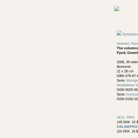
Nyhedsbr
Seaman, Paul
The columns o
Fjord, Green
2006, 39 sider
Illustreret
21 x 28 cm
ISBN 978-87-
Serie:
Monogr
Meddelelser o
ISSN 0025-66
Serie:
Geoscie
ISSN 0106-10
VEJL. PRIS
145 DKK 22 $
ONLINEPRIS
116 DKK 18 $