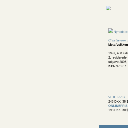
Nyhedsbr
Christiansen,
Metafysikken
1997, 400 sid
2. reviderede
udgave 2003, 
ISBN 978-87-
VEJL. PRIS
248 DKK 38 $
ONLINEPRIS
198 DKK 30 $