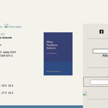
ev
Print siden
 Lars
s historie
er
3. oplag 2019
7289-874-2
 33 € 30 £
 27 € 24 £