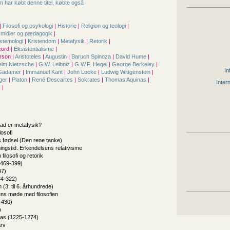
 har købt denne titel, købte også
|
Filosofi og psykologi
|
Historie
|
Religion og teologi
|
smidler og pædagogik
|
stemologi
|
Kristendom
|
Metafysik
|
Retorik
|
ord |
Eksistentialisme
|
rson |
Aristoteles
|
Augustin
|
Baruch Spinoza
|
David Hume
|
helm Nietzsche
|
G.W. Leibniz
|
G.W.F. Hegel
|
George Berkeley
|
In
 Gadamer
|
Immanuel Kant
|
John Locke
|
Ludwig Wittgenstein
|
gger
|
Platon
|
René Descartes
|
Sokrates
|
Thomas Aquinas
|
Inter
k
|
vad er metafysik?
losofi
 fødsel (Den rene tanke)
ngstid. Erkendelsens relativisme
filosofi og retorik
 469-399)
47)
84-322)
(3. til 6. århundrede)
ns møde med filosofien
-430)
n
as (1225-1274)
rv