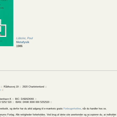
Lübcke, Poul
Metafysik
1986
Rådhusvej 19
2920 Charlottenlund
k
benhavn K
BIC: DABADKKK
0 5252 520
IBAN: DK98 3000 000 5252520
butik, og derfor har du altid adgang til e-mærkets gratis
Forbrugerhotline
, når du handler hos os.
 Forlag. Alle rettigheder forbeholdes. Ved brug af dette site anerkender og accepterer du, at indholdet 