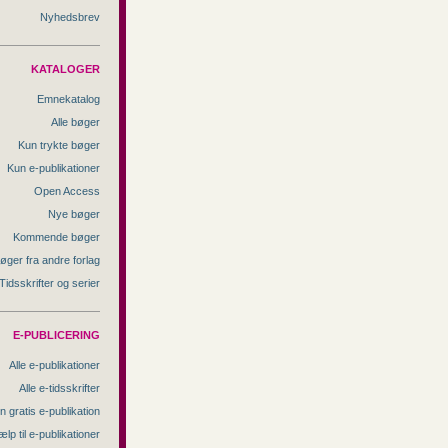
Nyhedsbrev
KATALOGER
Emnekatalog
Alle bøger
Kun trykte bøger
Kun e-publikationer
Open Access
Nye bøger
Kommende bøger
øger fra andre forlag
Tidsskrifter og serier
E-PUBLICERING
Alle e-publikationer
Alle e-tidsskrifter
n gratis e-publikation
ælp til e-publikationer