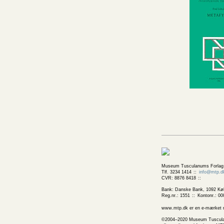
Museum Tusculanums Forlag
Tlf. 3234 1414
info@mtp.d
CVR: 8876 8418
Bank: Danske Bank, 1092 Kø
Reg.nr.: 1551
Kontonr.: 00
www.mtp.dk er en e-mærket net
©2004–2020 Museum Tusculanums