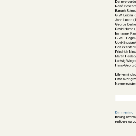
Det nye verde
René Descart
Baruch Spino
G.W. Leibniz 
John Locke (
George Berke
David Hume (
Immanuel Kan
G.W.F. Hegel 
Udviklingstan
Den eksistentie
Friedrich Nie
Martin Heideg
Ludwig Wittge
Hans-Georg 
Lille terminolo
Liste over gr
Navneregister
Din mening
Indlæg offentl
redigere og u