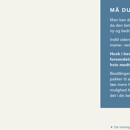
MÅ D
Man kan de
da den beta
ny og bedr
Indtil vid
maner, ved 
Husk i be
forsendel
hvis modt
Bestillin
pakker til
læs mere 
mulighed f
det i din be
▼ Din mening