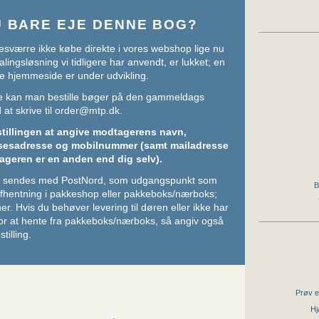
U BARE EJE DENNE BOG?
sværre ikke købe direkte i vores webshop lige nu
lingsløsning vi tidligere har anvendt, er lukket; en
e hjemmeside er under udvikling.
ere kan man bestille bøger på den gammeldags
at skrive til
order@mtp.dk
.
stillingen at angive modtagerens navn,
sesadresse og mobilnummer (samt mailadresse
ageren er en anden end dig selv).
ger sendes med PostNord, som udgangspunkt som
B
 afhentning i pakkeshop eller pakkeboks/nærboks;
her
. Hvis du behøver levering til døren eller ikke har
or at hente fra pakkeboks/nærboks, så angiv også
stilling.
Prøv e
Hj