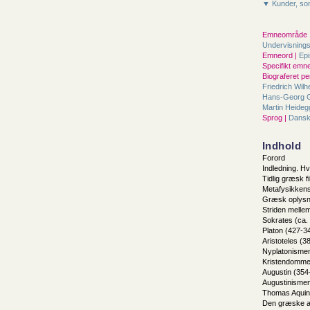
▼ Kunder, som
Emneområde 
Undervisning
Emneord |
Epi
Specifikt emne
Biograferet pe
Friedrich Wil
Hans-Georg
Martin Heide
Sprog |
Dans
Indhold
Forord
Indledning. H
Tidlig græsk fi
Metafysikkens
Græsk oplysni
Striden mellem 
Sokrates (ca.
Platon (427-3
Aristoteles (3
Nyplatonismen 
Kristendomme
Augustin (354
Augustinisme
Thomas Aquin
Den græske a