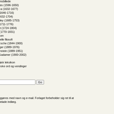
nsbillede
es (1596-1650)
za (1632-1677)
(1646-1716)
1632-1704)
ley (1685-1753)
1711-1776)
t (1724-1804)
(1770-1831)
ken
lle filosofi
tzsche (1844-1900)
ger (1889-1976)
nstein (1889-1951)
Gadamer (1900-2002)
gisk leksikon
æske ord og vendinger
iggøres med navn og e-mail. Forlaget forbeholder sig ret til at
delade indlæg.