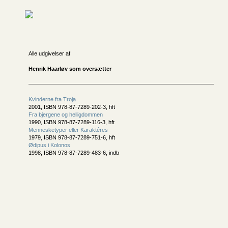
Alle udgivelser af
Henrik Haarløv som oversætter
Kvinderne fra Troja
2001, ISBN 978-87-7289-202-3, hft
Fra bjergene og helligdommen
1990, ISBN 978-87-7289-116-3, hft
Mennesketyper eller Karaktéres
1979, ISBN 978-87-7289-751-6, hft
Ødipus i Kolonos
1998, ISBN 978-87-7289-483-6, indb