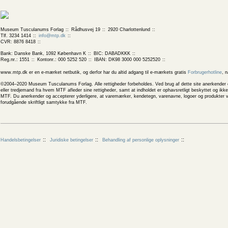
Museum Tusculanums Forlag
Rådhusvej 19
2920 Charlottenlund
Tlf. 3234 1414
info@mtp.dk
CVR: 8876 8418
Bank: Danske Bank, 1092 København K
BIC: DABADKKK
Reg.nr.: 1551
Kontonr.: 000 5252 520
IBAN: DK98 3000 000 5252520
www.mtp.dk er en e-mærket netbutik, og derfor har du altid adgang til e-mærkets gratis
Forbrugerhotline
, 
©2004–2020 Museum Tusculanums Forlag. Alle rettigheder forbeholdes. Ved brug af dette site anerkender og
eller tredjemand fra hvem MTF afleder sine rettigheder, samt at indholdet er ophavsretligt beskyttet og ik
MTF. Du anerkender og accepterer yderligere, at varemærker, kendetegn, varenavne, logoer og produkter v
forudgående skriftligt samtykke fra MTF.
Handelsbetingelser
Juridiske betingelser
Behandling af personlige oplysninger