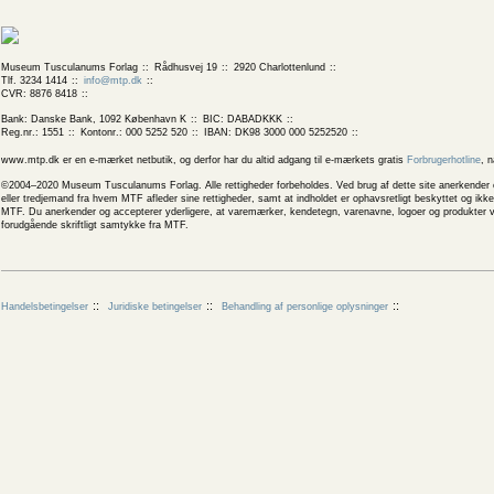
Museum Tusculanums Forlag
Rådhusvej 19
2920 Charlottenlund
Tlf. 3234 1414
info@mtp.dk
CVR: 8876 8418
Bank: Danske Bank, 1092 København K
BIC: DABADKKK
Reg.nr.: 1551
Kontonr.: 000 5252 520
IBAN: DK98 3000 000 5252520
www.mtp.dk er en e-mærket netbutik, og derfor har du altid adgang til e-mærkets gratis
Forbrugerhotline
, 
©2004–2020 Museum Tusculanums Forlag. Alle rettigheder forbeholdes. Ved brug af dette site anerkender og
eller tredjemand fra hvem MTF afleder sine rettigheder, samt at indholdet er ophavsretligt beskyttet og ik
MTF. Du anerkender og accepterer yderligere, at varemærker, kendetegn, varenavne, logoer og produkter v
forudgående skriftligt samtykke fra MTF.
Handelsbetingelser
Juridiske betingelser
Behandling af personlige oplysninger