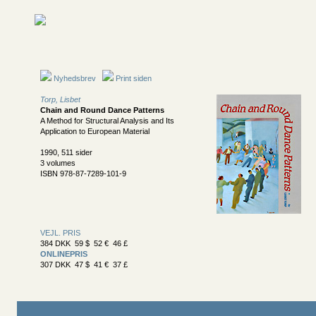
Nyhedsbrev
Print siden
Torp, Lisbet
Chain and Round Dance Patterns
A Method for Structural Analysis and Its
Application to European Material
1990, 511 sider
3 volumes
ISBN 978-87-7289-101-9
VEJL. PRIS
384 DKK 59 $ 52 € 46 £
ONLINEPRIS
307 DKK 47 $ 41 € 37 £