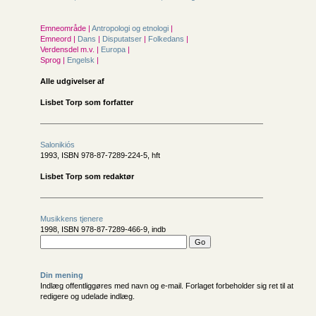
Emneområde |
Antropologi og etnologi
|
Emneord |
Dans
|
Disputatser
|
Folkedans
|
Verdensdel m.v. |
Europa
|
Sprog |
Engelsk
|
Alle udgivelser af
Lisbet Torp som forfatter
Salonikiós
1993, ISBN 978-87-7289-224-5, hft
Lisbet Torp som redaktør
Musikkens tjenere
1998, ISBN 978-87-7289-466-9, indb
Din mening
Indlæg offentliggøres med navn og e-mail. Forlaget forbeholder sig ret til at
redigere og udelade indlæg.