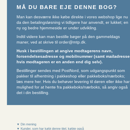
MÅ DU BARE EJE DENNE BOG?
Man kan desværre ikke købe direkte i vores webshop lige nu
da den betalingsløsning vi tidligere har anvendt, er lukket; en
ny og bedre hjemmeside er under udvikling.
Indtil videre kan man bestille bøger på den gammeldags
maner, ved at skrive til
order@mtp.dk
.
Husk i bestillingen at angive modtagerens navn,
forsendelsesadresse og mobilnummer (samt mailadresse
hvis modtageren er en anden end dig selv).
Bestillinger sendes med PostNord, som udgangspunkt som
pakker til afhentning i pakkeshop eller pakkeboks/nærboks;
læs mere her
. Hvis du behøver levering til døren eller ikke har
mulighed for at hente fra pakkeboks/nærboks, så angiv også
det i din bestilling.
▼ Din mening
▼ Kunder, som har købt denne titel, købte også