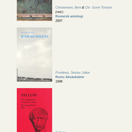
Christensen, Bent
&
Chr. Gorm Tortzen
(red.)
Romersk antologi
2007
Frontinus, Sextus Julius
Roms Akvædukter
1998