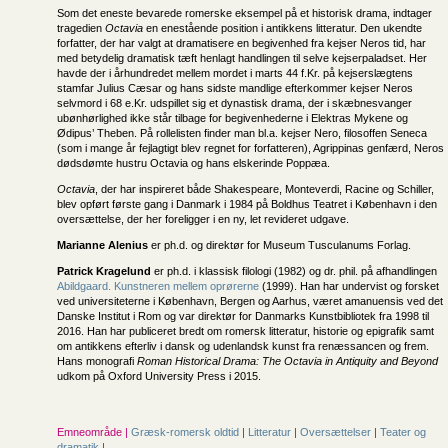
Som det eneste bevarede romerske eksempel på et historisk drama, indtager
tragedien
Octavia
en enestående position i antikkens litteratur. Den ukendte
forfatter, der har valgt at dramatisere en begivenhed fra kejser Neros tid, har
med betydelig dramatisk tæft henlagt handlingen til selve kejserpaladset. Her
havde der i århundredet mellem mordet i marts 44 f.Kr. på kejserslægtens
stamfar Julius Cæsar og hans sidste mandlige efterkommer kejser Neros
selvmord i 68 e.Kr. udspillet sig et dynastisk drama, der i skæbnesvanger
ubønhørlighed ikke står tilbage for begivenhederne i Elektras Mykene og
Ødipus’ Theben. På rollelisten finder man bl.a. kejser Nero, filosoffen Seneca
(som i mange år fejlagtigt blev regnet for forfatteren), Agrippinas genfærd, Neros
dødsdømte hustru Octavia og hans elskerinde Poppæa.
Octavia
, der har inspireret både Shakespeare, Monteverdi, Racine og Schiller,
blev opført første gang i Danmark i 1984 på Boldhus Teatret i København i den
oversættelse, der her foreligger i en ny, let revideret udgave.
Marianne Alenius
er ph.d. og direktør for Museum Tusculanums Forlag.
Patrick Kragelund
er ph.d. i klassisk filologi (1982) og dr. phil. på afhandlingen
Abildgaard. Kunstneren mellem oprørerne
(1999). Han har undervist og forsket
ved universiteterne i København, Bergen og Aarhus, været amanuensis ved det
Danske Institut i Rom og var direktør for Danmarks Kunstbibliotek fra 1998 til
2016. Han har publiceret bredt om romersk litteratur, historie og epigrafik samt
om antikkens efterliv i dansk og udenlandsk kunst fra renæssancen og frem.
Hans monografi
Roman Historical Drama: The Octavia in Antiquity and Beyond
udkom på Oxford University Press i 2015.
Emneområde |
Græsk-romersk oldtid
|
Litteratur
|
Oversættelser
|
Teater og
dramatik
|