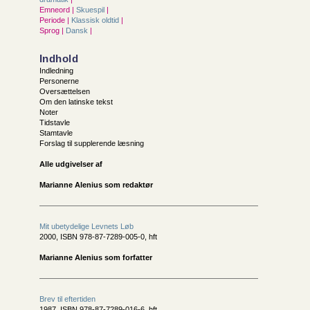
Emneord |
Skuespil
|
Periode |
Klassisk oldtid
|
Sprog |
Dansk
|
Indhold
Indledning
Personerne
Oversættelsen
Om den latinske tekst
Noter
Tidstavle
Stamtavle
Forslag til supplerende læsning
Alle udgivelser af
Marianne Alenius som redaktør
Mit ubetydelige Levnets Løb
2000, ISBN 978-87-7289-005-0, hft
Marianne Alenius som forfatter
Brev til eftertiden
1987, ISBN 978-87-7289-016-6, hft