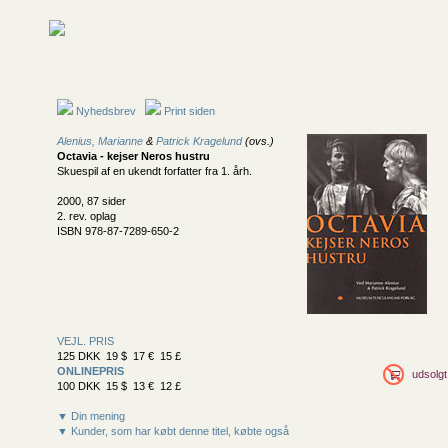
Nyhedsbrev
Print siden
Alenius, Marianne
&
Patrick Kragelund
(ovs.)
Octavia - kejser Neros hustru
Skuespil af en ukendt forfatter fra 1. årh.
2000, 87 sider
2. rev. oplag
ISBN 978-87-7289-650-2
VEJL. PRIS
125 DKK 19 $ 17 € 15 £
ONLINEPRIS
udsolgt
100 DKK 15 $ 13 € 12 £
▼ Din mening
▼ Kunder, som har købt denne titel, købte også