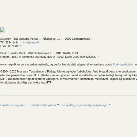
Museum Tusculanums Forlag
Rådhusvej 19
2920 Charlottenlund
Tlf. 3234 1414
info@mtp.dk
CVR: 8876 8418
Bank: Danske Bank, 1092 København K
BIC: DABADKKK
Reg.nr.: 1551
Kontonr.: 000 5252 520
IBAN: DK98 3000 000 5252520
www.mtp.dk er en e-mærket netbutik, og derfor har du altid adgang til e-mærkets gratis
Forbrugerhotline
, 
©2004–2020 Museum Tusculanums Forlag. Alle rettigheder forbeholdes. Ved brug af dette site anerkender og
eller tredjemand fra hvem MTF afleder sine rettigheder, samt at indholdet er ophavsretligt beskyttet og ik
MTF. Du anerkender og accepterer yderligere, at varemærker, kendetegn, varenavne, logoer og produkter v
forudgående skriftligt samtykke fra MTF.
Handelsbetingelser
Juridiske betingelser
Behandling af personlige oplysninger