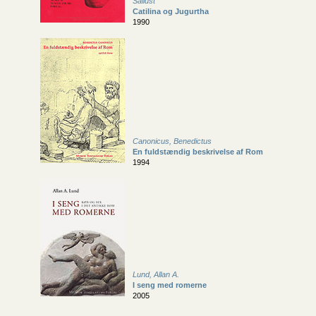
Sallust
Catilina og Jugurtha
1990
Canonicus, Benedictus
En fuldstændig beskrivelse af Rom
1994
Lund, Allan A.
I seng med romerne
2005