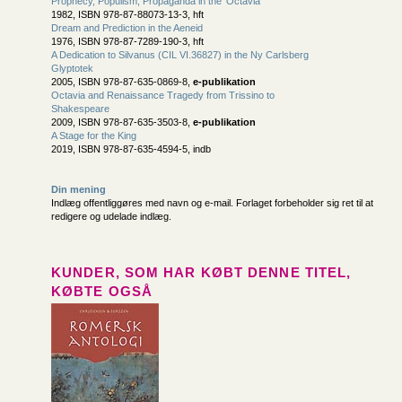
Prophecy, Populism, Propaganda in the 'Octavia'
1982, ISBN 978-87-88073-13-3, hft
Dream and Prediction in the Aeneid
1976, ISBN 978-87-7289-190-3, hft
A Dedication to Silvanus (CIL VI.36827) in the Ny Carlsberg
Glyptotek
2005, ISBN 978-87-635-0869-8,
e-publikation
Octavia and Renaissance Tragedy from Trissino to
Shakespeare
2009, ISBN 978-87-635-3503-8,
e-publikation
A Stage for the King
2019, ISBN 978-87-635-4594-5, indb
Din mening
Indlæg offentliggøres med navn og e-mail. Forlaget forbeholder sig ret til at
redigere og udelade indlæg.
KUNDER, SOM HAR KØBT DENNE TITEL,
KØBTE OGSÅ