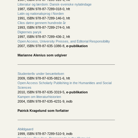
Litteratur og lærdom: Dansk-svenske nylatindage
1987, ISBN 978-87-7289-018-0, hft
Latin og nationalsprog i Norden
1991, ISBN 978-87-7289-146-0, hft
Clios døtre gennem hundrede år
1993, ISBN 978-87-7289-274-0, hft
Digternes paryk
1997, ISBN 978-87-7289-436-2, hft
Open Access, University Presses, and Editorial Responsibility
2007, ISBN 978-87-635-1086-8,
e-publikation
Marianne Alenius som udgiver
Studenterliv under besættelsen
2009, ISBN 978-87-635-0821-6, hft
Open Access Scholarly Publishing in the Humanities and Social
Sciences
2010, ISBN 978-87-635-3319-5,
e-publikation
Kampen om litteraturhistorien
2004, ISBN 978-87-635-4231-9, indb
Patrick Kragelund som forfatter
Abildgaard
1999, ISBN 978-87-7289-510-9, indb