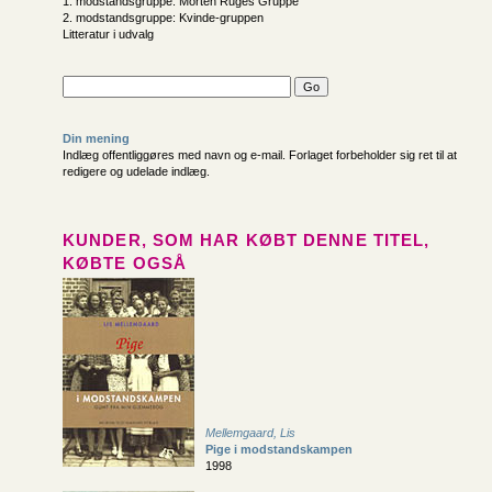
1. modstandsgruppe: Morten Ruges Gruppe
2. modstandsgruppe: Kvinde-gruppen
Litteratur i udvalg
Din mening
Indlæg offentliggøres med navn og e-mail. Forlaget forbeholder sig ret til at
redigere og udelade indlæg.
KUNDER, SOM HAR KØBT DENNE TITEL,
KØBTE OGSÅ
Mellemgaard, Lis
Pige i modstandskampen
1998