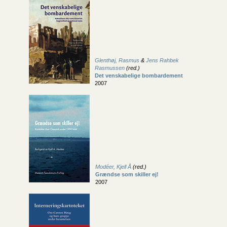
Glenthøj, Rasmus
&
Jens Rahbek
Rasmussen
(red.)
Det venskabelige bombardement
2007
Modéer, Kjell Å
(red.)
Grændse som skiller ej!
2007