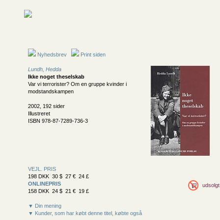
Nyhedsbrev
Print siden
Lundh, Hedda
Ikke noget theselskab
Var vi terrorister? Om en gruppe kvinder i
modstandskampen
2002, 192 sider
Illustreret
ISBN 978-87-7289-736-3
VEJL. PRIS
198 DKK 30 $ 27 € 24 £
ONLINEPRIS
udsolgt
158 DKK 24 $ 21 € 19 £
▼ Din mening
▼ Kunder, som har købt denne titel, købte også