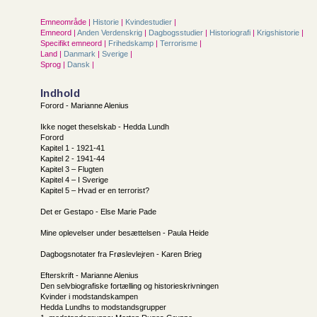
Emneområde |
Historie
|
Kvindestudier
|
Emneord |
Anden Verdenskrig
|
Dagbogsstudier
|
Historiografi
|
Krigshistorie
|
Specifikt emneord |
Frihedskamp
|
Terrorisme
|
Land |
Danmark
|
Sverige
|
Sprog |
Dansk
|
Indhold
Forord - Marianne Alenius
Ikke noget theselskab - Hedda Lundh
Forord
Kapitel 1 - 1921-41
Kapitel 2 - 1941-44
Kapitel 3 – Flugten
Kapitel 4 – I Sverige
Kapitel 5 – Hvad er en terrorist?
Det er Gestapo - Else Marie Pade
Mine oplevelser under besættelsen - Paula Heide
Dagbogsnotater fra Frøslevlejren - Karen Brieg
Efterskrift - Marianne Alenius
Den selvbiografiske fortælling og historieskrivningen
Kvinder i modstandskampen
Hedda Lundhs to modstandsgrupper