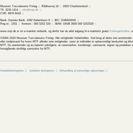
Museum Tusculanums Forlag
Rådhusvej 19
2920 Charlottenlund
Tlf. 3234 1414
info@mtp.dk
CVR: 8876 8418
Bank: Danske Bank, 1092 København K
BIC: DABADKKK
Reg.nr.: 1551
Kontonr.: 000 5252 520
IBAN: DK98 3000 000 5252520
www.mtp.dk er en e-mærket netbutik, og derfor har du altid adgang til e-mærkets gratis
Forbrugerhotline
, 
©2004–2020 Museum Tusculanums Forlag. Alle rettigheder forbeholdes. Ved brug af dette site anerkender og
eller tredjemand fra hvem MTF afleder sine rettigheder, samt at indholdet er ophavsretligt beskyttet og ik
MTF. Du anerkender og accepterer yderligere, at varemærker, kendetegn, varenavne, logoer og produkter v
forudgående skriftligt samtykke fra MTF.
Handelsbetingelser
Juridiske betingelser
Behandling af personlige oplysninger