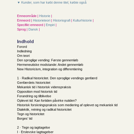
▼ Kunder, som har købt denne titel, købte også
Emneområde |
Historie
|
Emneord |
Historieteori
|
Historiografi
|
Kulturhistorie
|
Specifikt emneord |
Empiri
|
Sprog |
Dansk
|
Indhold
Forord
Indledning
Om teori
Den sproglige vending: Første gennemløb
Hermeneutiske modstande: Andet gennemløb
New Historicism, integration og differentiering
1 · Radikal historicitet. Den sproglige vendings genfærd
Genfærdets historicitet
Mekanisk tid i historisk videnspraksis
Opposition mod historisk tid
Forandring og tilblivelse
Oplevet tid: Kan fortiden påvirke nutiden?
Historisk forskningspraksis som mediering af oplevet og mekanisk tid
Dialektik, retning og radikal historicitet
Tegn og historicitet
Borges’ tid
2 · Tegn og iagttagelse
I · Erslevske Iagttagelser