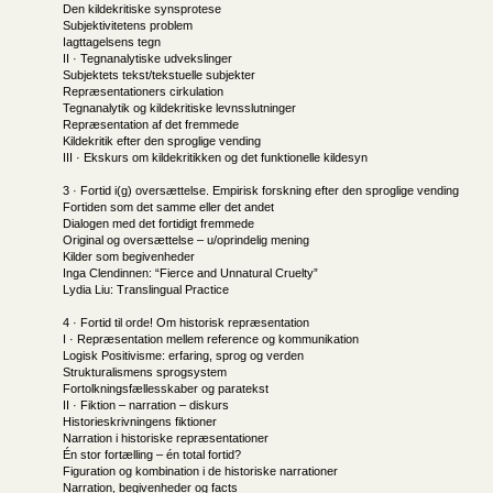
Den kildekritiske synsprotese
Subjektivitetens problem
Iagttagelsens tegn
II · Tegnanalytiske udvekslinger
Subjektets tekst/tekstuelle subjekter
Repræsentationers cirkulation
Tegnanalytik og kildekritiske levnsslutninger
Repræsentation af det fremmede
Kildekritik efter den sproglige vending
III · Ekskurs om kildekritikken og det funktionelle kildesyn
3 · Fortid i(g) oversættelse. Empirisk forskning efter den sproglige vending
Fortiden som det samme eller det andet
Dialogen med det fortidigt fremmede
Original og oversættelse – u/oprindelig mening
Kilder som begivenheder
Inga Clendinnen: “Fierce and Unnatural Cruelty”
Lydia Liu: Translingual Practice
4 · Fortid til orde! Om historisk repræsentation
I · Repræsentation mellem reference og kommunikation
Logisk Positivisme: erfaring, sprog og verden
Strukturalismens sprogsystem
Fortolkningsfællesskaber og paratekst
II · Fiktion – narration – diskurs
Historieskrivningens fiktioner
Narration i historiske repræsentationer
Én stor fortælling – én total fortid?
Figuration og kombination i de historiske narrationer
Narration, begivenheder og facts