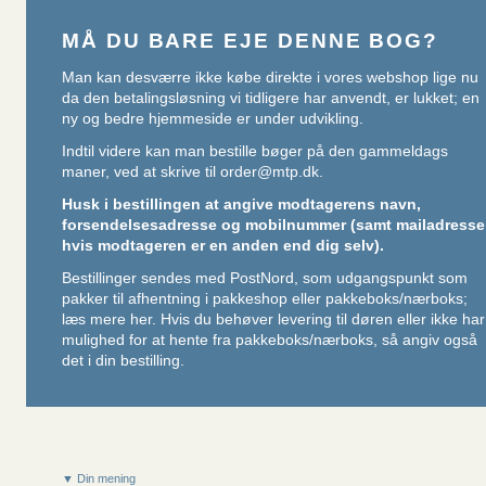
MÅ DU BARE EJE DENNE BOG?
Man kan desværre ikke købe direkte i vores webshop lige nu
da den betalingsløsning vi tidligere har anvendt, er lukket; en
ny og bedre hjemmeside er under udvikling.
Indtil videre kan man bestille bøger på den gammeldags
maner, ved at skrive til
order@mtp.dk
.
Husk i bestillingen at angive modtagerens navn,
forsendelsesadresse og mobilnummer (samt mailadresse
hvis modtageren er en anden end dig selv).
Bestillinger sendes med PostNord, som udgangspunkt som
pakker til afhentning i pakkeshop eller pakkeboks/nærboks;
læs mere her
. Hvis du behøver levering til døren eller ikke har
mulighed for at hente fra pakkeboks/nærboks, så angiv også
det i din bestilling.
▼ Din mening