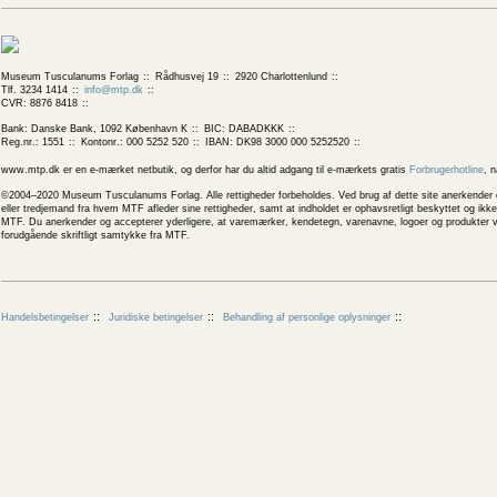
Museum Tusculanums Forlag
Rådhusvej 19
2920 Charlottenlund
Tlf. 3234 1414
info@mtp.dk
CVR: 8876 8418
Bank: Danske Bank, 1092 København K
BIC: DABADKKK
Reg.nr.: 1551
Kontonr.: 000 5252 520
IBAN: DK98 3000 000 5252520
www.mtp.dk er en e-mærket netbutik, og derfor har du altid adgang til e-mærkets gratis
Forbrugerhotline
, 
©2004–2020 Museum Tusculanums Forlag. Alle rettigheder forbeholdes. Ved brug af dette site anerkender og
eller tredjemand fra hvem MTF afleder sine rettigheder, samt at indholdet er ophavsretligt beskyttet og ik
MTF. Du anerkender og accepterer yderligere, at varemærker, kendetegn, varenavne, logoer og produkter v
forudgående skriftligt samtykke fra MTF.
Handelsbetingelser
Juridiske betingelser
Behandling af personlige oplysninger