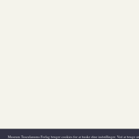
Museum Tusculanums Forlag bruger cookies for at huske dine indstillinger. Ved at bruge sit