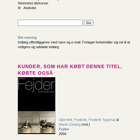
Historiske diskurser
III · Anekdot
Din mening
Indlæg offentliggøres med navn og e-mail. Forlaget forbeholder sig ret til at
redigere og udelade indlæg.
KUNDER, SOM HAR KØBT DENNE TITEL,
KØBTE OGSÅ
Stjernfelt, Frederik
,
Frederik Tygstrup
&
Martin Zerlang
(red.)
Fejder
2004