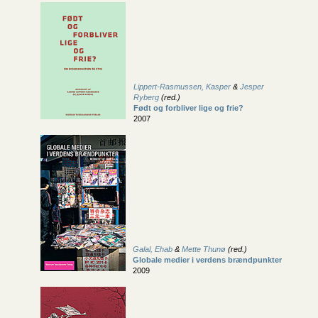
Lippert-Rasmussen, Kasper
&
Jesper
Ryberg
(red.)
Født og forbliver lige og frie?
2007
Galal, Ehab
&
Mette Thunø
(red.)
Globale medier i verdens brændpunkter
2009