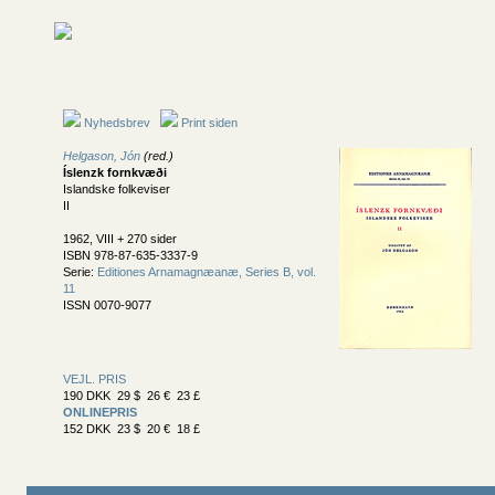
Nyhedsbrev
Print siden
Helgason, Jón
(red.)
Íslenzk fornkvæði
Islandske folkeviser
II
1962, VIII + 270 sider
ISBN 978-87-635-3337-9
Serie:
Editiones Arnamagnæanæ, Series B, vol.
11
ISSN 0070-9077
VEJL. PRIS
190 DKK 29 $ 26 € 23 £
ONLINEPRIS
152 DKK 23 $ 20 € 18 £