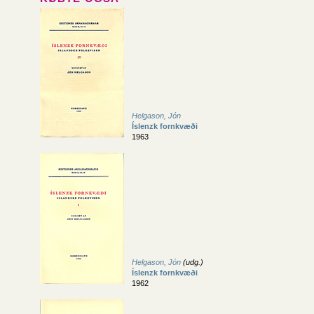
Helgason, Jón
Íslenzk fornkvæði
1963
Helgason, Jón
(udg.)
Íslenzk fornkvæði
1962