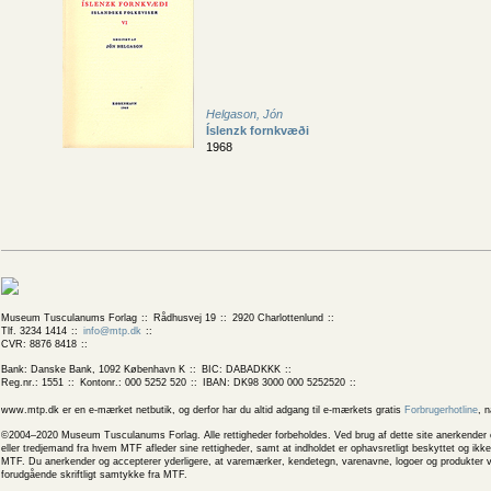
Helgason, Jón
Íslenzk fornkvæði
1968
Museum Tusculanums Forlag
Rådhusvej 19
2920 Charlottenlund
Tlf. 3234 1414
info@mtp.dk
CVR: 8876 8418
Bank: Danske Bank, 1092 København K
BIC: DABADKKK
Reg.nr.: 1551
Kontonr.: 000 5252 520
IBAN: DK98 3000 000 5252520
www.mtp.dk er en e-mærket netbutik, og derfor har du altid adgang til e-mærkets gratis
Forbrugerhotline
, 
©2004–2020 Museum Tusculanums Forlag. Alle rettigheder forbeholdes. Ved brug af dette site anerkender og
eller tredjemand fra hvem MTF afleder sine rettigheder, samt at indholdet er ophavsretligt beskyttet og ik
MTF. Du anerkender og accepterer yderligere, at varemærker, kendetegn, varenavne, logoer og produkter v
forudgående skriftligt samtykke fra MTF.