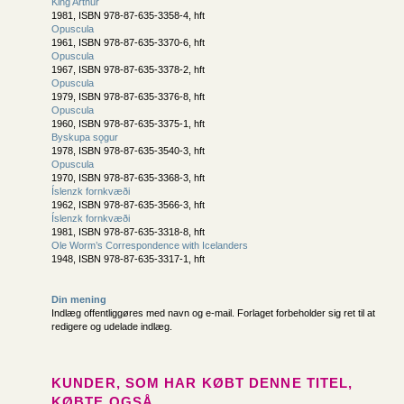
King Arthur
1981, ISBN 978-87-635-3358-4, hft
Opuscula
1961, ISBN 978-87-635-3370-6, hft
Opuscula
1967, ISBN 978-87-635-3378-2, hft
Opuscula
1979, ISBN 978-87-635-3376-8, hft
Opuscula
1960, ISBN 978-87-635-3375-1, hft
Byskupa sǫgur
1978, ISBN 978-87-635-3540-3, hft
Opuscula
1970, ISBN 978-87-635-3368-3, hft
Íslenzk fornkvæði
1962, ISBN 978-87-635-3566-3, hft
Íslenzk fornkvæði
1981, ISBN 978-87-635-3318-8, hft
Ole Worm’s Correspondence with Icelanders
1948, ISBN 978-87-635-3317-1, hft
Din mening
Indlæg offentliggøres med navn og e-mail. Forlaget forbeholder sig ret til at
redigere og udelade indlæg.
KUNDER, SOM HAR KØBT DENNE TITEL,
KØBTE OGSÅ