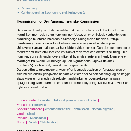
▼ Din mening
▼ Kunder, som har købt denne titel, købte også
I kommission for
Den Arnamagnæanske Kommission
Den samlede udgave af de islandske folkeviser er beregnet til seks tekstbind,
hvortil kommer registre og henvisninger. Udgaven er et filologisk arbejde; den
skal bringe teksterne med den nødvendige redegørelse for den skriftlige
overlevering, men visehistoriske kommentarer indgår ikke i dens plan.
Udgaven er anlagt således, at hver kilde trykkes for sig. Den ulempe, som dette
medfører, vil blive afhjulpet ved en samlet registrant ved værkets slutning. Det
nummer, som står under overskriften til hver vise, refererer hertil. Numrene er
overtaget fra Svend Grundtvigs og Jon Sigurðssons udgave (Íslenzk
Fornkvæði), indtil nr. 66, hvor denne udgave slutter.
Da den tidligste optegnelse af viser efter islandsk tradition er foretaget side om
side med islandsk gengivelse af danske viser efter Vedels visebog, og da begge
slags viser er forenede i de ældste håndskrifter, er oversættelserne også
optaget i udgaven, skønt de er af underordnet betydning. De oversatte viser er
trykt med mindre skrift.
Emneområde |
Litteratur
|
Tekstudgaver og manuskripter
|
Emneord |
Folkevise
|
Specifikt emneord |
Arnamagnæanske Kommission
|
Norrøn digtning
|
Land |
Island
|
Periode |
Middelalder
|
Sprog |
Dansk
|
Oldislandsk
|