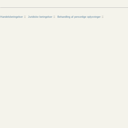
Handelsbetingelser
Juridiske betingelser
Behandling af personlige oplysninger