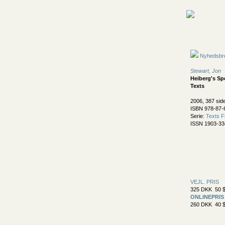
Nyhedsbr
Stewart, Jon
Heiberg's Sp
Texts
2006, 387 sid
ISBN 978-87-
Serie:
Texts F
ISSN 1903-33
VEJL. PRIS
325 DKK 50 $
ONLINEPRIS
260 DKK 40 $