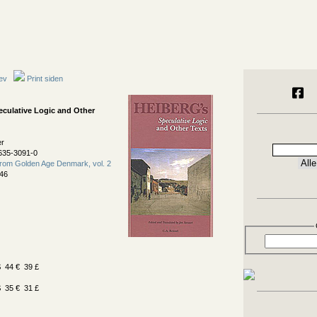
ev
Print siden
eculative Logic and Other
er
635-3091-0
rom Golden Age Denmark, vol. 2
46
 44 € 39 £
 35 € 31 £