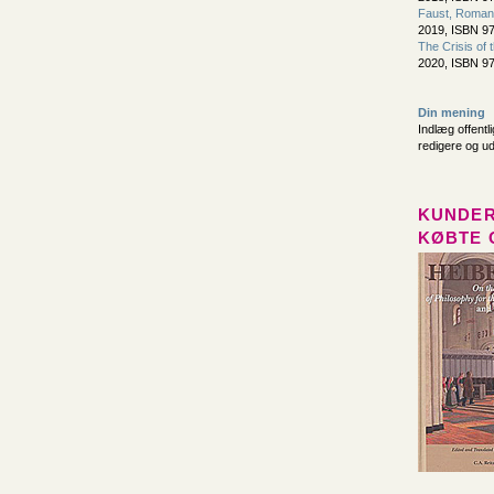
Faust, Romant
2019, ISBN 97
The Crisis of
2020, ISBN 97
Din mening
Indlæg offentl
redigere og u
KUNDER
KØBTE 