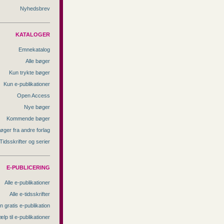
Nyhedsbrev
KATALOGER
Emnekatalog
Alle bøger
Kun trykte bøger
Kun e-publikationer
Open Access
Nye bøger
Kommende bøger
øger fra andre forlag
Tidsskrifter og serier
E-PUBLICERING
Alle e-publikationer
Alle e-tidsskrifter
n gratis e-publikation
ælp til e-publikationer