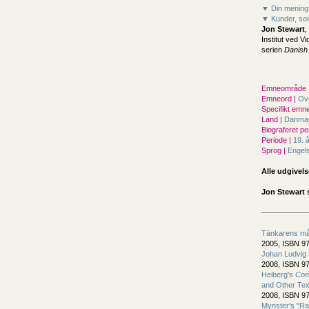
▼ Din mening
▼ Kunder, som
Jon Stewart
,
Institut ved V
serien
Danish
Emneområde 
Emneord |
Ov
Specifikt emne
Land |
Danma
Biograferet pe
Periode |
19. 
Sprog |
Engel
Alle udgivels
Jon Stewart 
Tänkarens må
2005, ISBN 97
Johan Ludvig 
2008, ISBN 97
Heiberg's
Con
and Other Tex
2008, ISBN 97
Mynster's "Ra