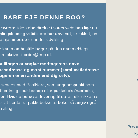
U BARE EJE DENNE BOG?
sværre ikke købe direkte i vores webshop lige nu
lingsløsning vi tidligere har anvendt, er lukket; en
e hjemmeside er under udvikling.
ere kan man bestille bøger på den gammeldags
at skrive til
order@mtp.dk
.
stillingen at angive modtagerens navn,
sesadresse og mobilnummer (samt mailadresse
ageren er en anden end dig selv).
B
ger sendes med PostNord, som udgangspunkt som
 afhentning i pakkeshop eller pakkeboks/nærboks;
her
. Hvis du behøver levering til døren eller ikke har
or at hente fra pakkeboks/nærboks, så angiv også
stilling.
Prøv e
Hj