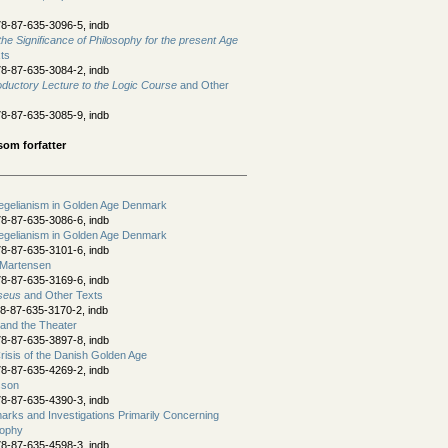
8-87-635-3096-5, indb
he Significance of Philosophy for the present Age
ts
8-87-635-3084-2, indb
oductory Lecture to the Logic Course
and Other
8-87-635-3085-9, indb
som forfatter
Hegelianism in Golden Age Denmark
8-87-635-3086-6, indb
Hegelianism in Golden Age Denmark
8-87-635-3101-6, indb
Martensen
8-87-635-3169-6, indb
seus
and Other Texts
8-87-635-3170-2, indb
and the Theater
8-87-635-3897-8, indb
risis of the Danish Golden Age
8-87-635-4269-2, indb
sson
8-87-635-4390-3, indb
arks and Investigations Primarily Concerning
sophy
8-87-635-4598-3, indb