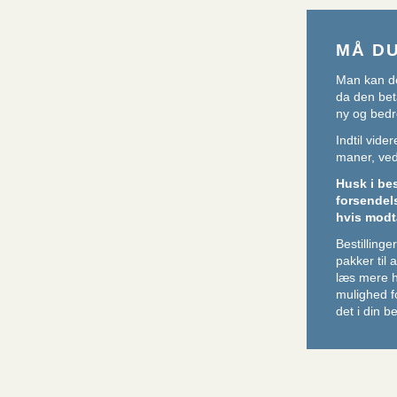
MÅ D
Man kan de
da den beta
ny og bedr
Indtil vid
maner, ved 
Husk i be
forsendel
hvis modt
Bestillin
pakker til
læs mere 
mulighed f
det i din be