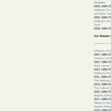
Mediation
2009, ISBN 97
Heiberg's
On t
and Other Tex
2005, ISBN 97
Heiberg's
Intr
Texts
2009, ISBN 97
Jon Stewart 
A History of 
2007, ISBN 97
A History of 
2007, ISBN 97
Hans Lassen 
2012, ISBN 97
Heiberg's
Per
2011, ISBN 97
The Heibergs 
2013, ISBN 97
The Cultural C
2015, ISBN 97
Magnús Eirík
2017, ISBN 97
Sibbern's Rem
Hegel's Philo
2018, ISBN 97