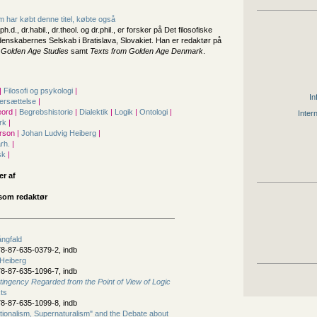
 har købt denne titel, købte også
 ph.d., dr.habil., dr.theol. og dr.phil., er forsker på Det filosofiske
idenskabernes Selskab i Bratislava, Slovakiet. Han er redaktør på
 Golden Age Studies
samt
Texts from Golden Age Denmark
.
|
Filosofi og psykologi
|
In
ersættelse
|
ord |
Begrebshistorie
|
Dialektik
|
Logik
|
Ontologi
|
Inter
rk
|
rson |
Johan Ludvig Heiberg
|
årh.
|
sk
|
er af
som redaktør
ngfald
8-87-635-0379-2, indb
Heiberg
8-87-635-1096-7, indb
tingency Regarded from the Point of View of Logic
ts
8-87-635-1099-8, indb
tionalism, Supernaturalism" and the Debate about