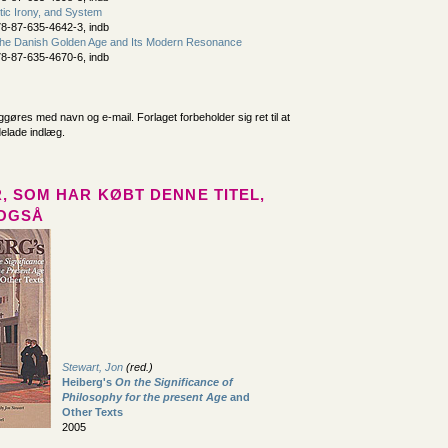
ic Irony, and System
8-87-635-4642-3, indb
 the Danish Golden Age and Its Modern Resonance
8-87-635-4670-6, indb
iggøres med navn og e-mail. Forlaget forbeholder sig ret til at
delade indlæg.
, SOM HAR KØBT DENNE TITEL,
OGSÅ
Stewart, Jon
(red.)
Heiberg's
On the Significance of
Philosophy for the present Age
and
Other Texts
2005