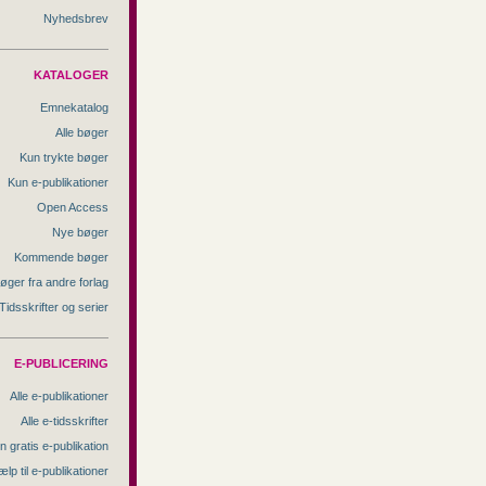
Nyhedsbrev
KATALOGER
Emnekatalog
Alle bøger
Kun trykte bøger
Kun e-publikationer
Open Access
Nye bøger
Kommende bøger
øger fra andre forlag
Tidsskrifter og serier
E-PUBLICERING
Alle e-publikationer
Alle e-tidsskrifter
n gratis e-publikation
ælp til e-publikationer