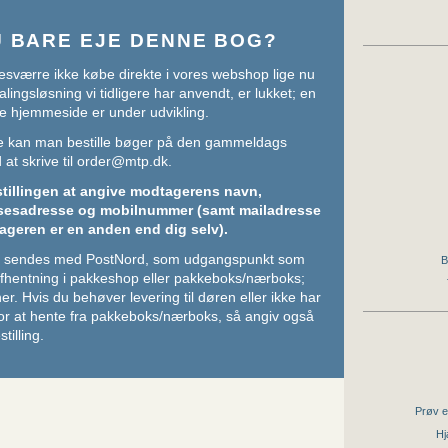
U BARE EJE DENNE BOG?
sværre ikke købe direkte i vores webshop lige nu
lingsløsning vi tidligere har anvendt, er lukket; en
e hjemmeside er under udvikling.
ere kan man bestille bøger på den gammeldags
at skrive til
order@mtp.dk
.
stillingen at angive modtagerens navn,
sesadresse og mobilnummer (samt mailadresse
ageren er en anden end dig selv).
ger sendes med PostNord, som udgangspunkt som
B
 afhentning i pakkeshop eller pakkeboks/nærboks;
her
. Hvis du behøver levering til døren eller ikke har
or at hente fra pakkeboks/nærboks, så angiv også
stilling.
Prøv e
Hj