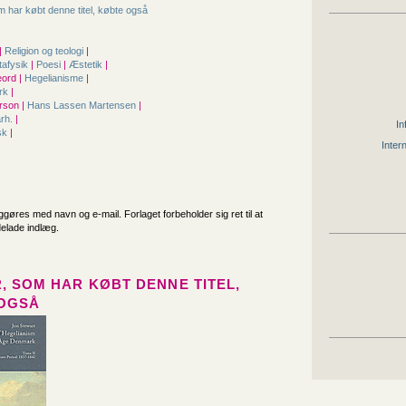
 har købt denne titel, købte også
|
Religion og teologi
|
tafysik
|
Poesi
|
Æstetik
|
ord |
Hegelianisme
|
rk
|
rson |
Hans Lassen Martensen
|
årh.
|
In
sk
|
Inter
iggøres med navn og e-mail. Forlaget forbeholder sig ret til at
delade indlæg.
, SOM HAR KØBT DENNE TITEL,
OGSÅ