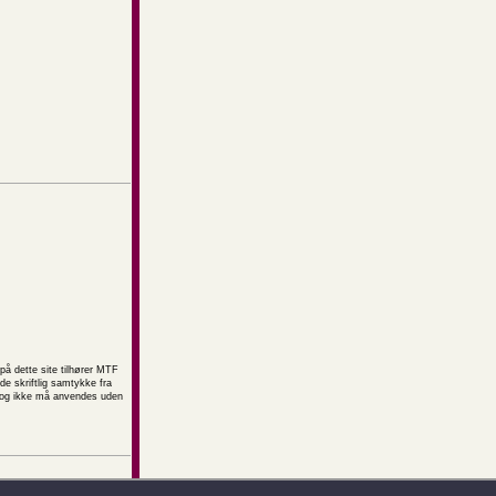
på dette site tilhører MTF
e skriftlig samtykke fra
t og ikke må anvendes uden