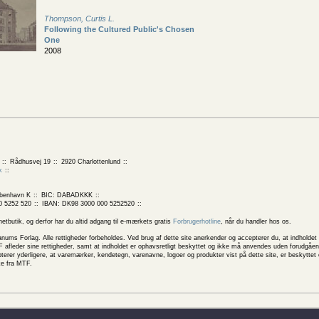
Thompson, Curtis L.
Following the Cultured Public's Chosen
One
2008
Rådhusvej 19
2920 Charlottenlund
k
benhavn K
BIC: DABADKKK
0 5252 520
IBAN: DK98 3000 000 5252520
butik, og derfor har du altid adgang til e-mærkets gratis
Forbrugerhotline
, når du handler hos os.
 Forlag. Alle rettigheder forbeholdes. Ved brug af dette site anerkender og accepterer du, at indholdet 
 afleder sine rettigheder, samt at indholdet er ophavsretligt beskyttet og ikke må anvendes uden forudgåend
rer yderligere, at varemærker, kendetegn, varenavne, logoer og produkter vist på dette site, er beskytte
ke fra MTF.
ske betingelser
Behandling af personlige oplysninger