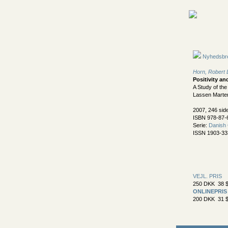
Nyhedsbr
Horn, Robert 
Positivity an
A Study of th
Lassen Marte
2007, 246 sid
ISBN 978-87-
Serie:
Danish 
ISSN 1903-33
VEJL. PRIS
250 DKK 38 $
ONLINEPRIS
200 DKK 31 $