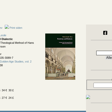
ev
Print siden
Leslie
d Dialectic
e Theological Method of Hans
nsen
er
635-3089-7
Golden Age Studies, vol. 2
38
 34 € 30 £
 27 € 24 £