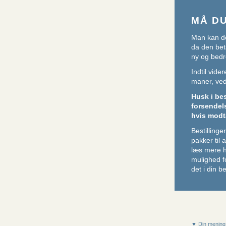
MÅ D
Man kan de
da den beta
ny og bedr
Indtil vid
maner, ved 
Husk i be
forsendel
hvis modt
Bestillin
pakker til
læs mere 
mulighed f
det i din be
▼ Din mening