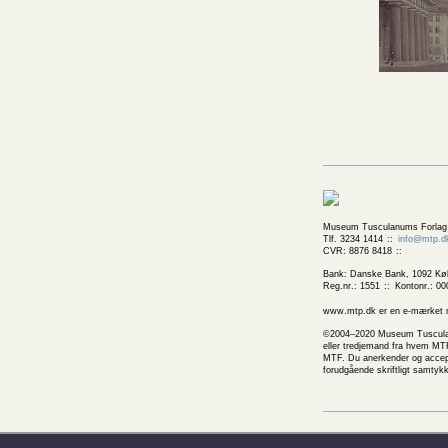
Museum Tusculanums Forlag
Tlf. 3234 1414
info@mtp.d
CVR: 8876 8418
Bank: Danske Bank, 1092 Kø
Reg.nr.: 1551
Kontonr.: 00
www.mtp.dk er en e-mærket net
©2004–2020 Museum Tusculanums
eller tredjemand fra hvem MTF
MTF. Du anerkender og accepte
forudgående skriftligt samtyk
Handelsbetingelser
Juridi