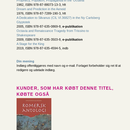
Prophecy, Populism, Propaganda in the 'Octavia'
1982, ISBN 978-87-88073-13-3, hft
Dream and Prediction in the Aeneid
1976, ISBN 978-87-7289-190-3, hft
A Dedication to Silvanus (CIL VI.36827) in the Ny Carlsberg
Glyptotek
2005, ISBN 978-87-635-0869-8,
e-publikation
Octavia and Renaissance Tragedy from Trissino to
Shakespeare
2009, ISBN 978-87-635-3503-8,
e-publikation
A Stage for the King
2019, ISBN 978-87-635-4594-5, indb
Din mening
Indlæg offentliggøres med navn og e-mail. Forlaget forbeholder sig ret til at
redigere og udelade indlæg.
KUNDER, SOM HAR KØBT DENNE TITEL,
KØBTE OGSÅ