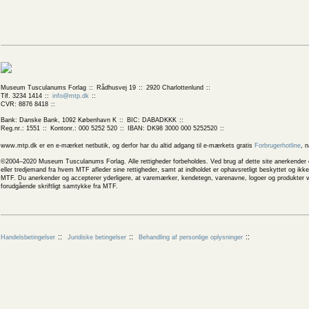
Museum Tusculanums Forlag
Rådhusvej 19
2920 Charlottenlund
Tlf. 3234 1414
info@mtp.dk
CVR: 8876 8418
Bank: Danske Bank, 1092 København K
BIC: DABADKKK
Reg.nr.: 1551
Kontonr.: 000 5252 520
IBAN: DK98 3000 000 5252520
www.mtp.dk er en e-mærket netbutik, og derfor har du altid adgang til e-mærkets gratis
Forbrugerhotline
, 
©2004–2020 Museum Tusculanums Forlag. Alle rettigheder forbeholdes. Ved brug af dette site anerkender og
eller tredjemand fra hvem MTF afleder sine rettigheder, samt at indholdet er ophavsretligt beskyttet og ik
MTF. Du anerkender og accepterer yderligere, at varemærker, kendetegn, varenavne, logoer og produkter v
forudgående skriftligt samtykke fra MTF.
Handelsbetingelser
Juridiske betingelser
Behandling af personlige oplysninger