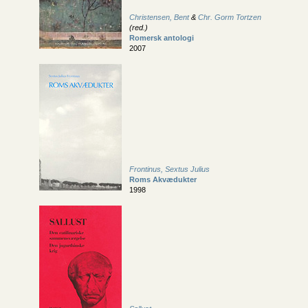
Christensen, Bent
&
Chr. Gorm Tortzen
(red.)
Romersk antologi
2007
Frontinus, Sextus Julius
Roms Akvædukter
1998