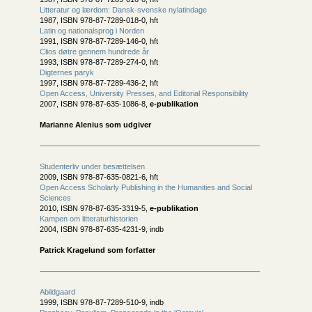
Litteratur og lærdom: Dansk-svenske nylatindage
1987, ISBN 978-87-7289-018-0, hft
Latin og nationalsprog i Norden
1991, ISBN 978-87-7289-146-0, hft
Clios døtre gennem hundrede år
1993, ISBN 978-87-7289-274-0, hft
Digternes paryk
1997, ISBN 978-87-7289-436-2, hft
Open Access, University Presses, and Editorial Responsibility
2007, ISBN 978-87-635-1086-8,
e-publikation
Marianne Alenius som udgiver
Studenterliv under besættelsen
2009, ISBN 978-87-635-0821-6, hft
Open Access Scholarly Publishing in the Humanities and Social
Sciences
2010, ISBN 978-87-635-3319-5,
e-publikation
Kampen om litteraturhistorien
2004, ISBN 978-87-635-4231-9, indb
Patrick Kragelund som forfatter
Abildgaard
1999, ISBN 978-87-7289-510-9, indb