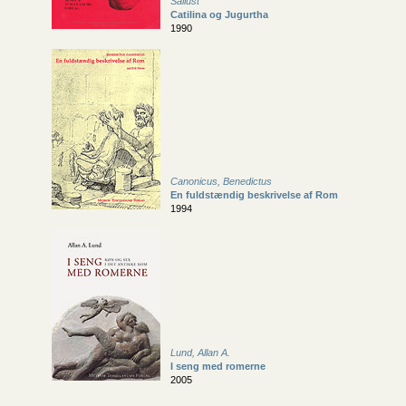
Sallust
Catilina og Jugurtha
1990
Canonicus, Benedictus
En fuldstændig beskrivelse af Rom
1994
Lund, Allan A.
I seng med romerne
2005