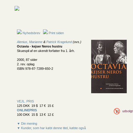
Nyhedsbrev
Print siden
Alenius, Marianne
&
Patrick Kragelund
(ovs.)
Octavia - kejser Neros hustru
Skuespil af en ukendt forfatter fra 1. årh.
2000, 87 sider
2. rev. oplag
ISBN 978-87-7289-650-2
VEJL. PRIS
125 DKK 19 $ 17 € 15 £
ONLINEPRIS
udsolgt
100 DKK 15 $ 13 € 12 £
▼ Din mening
▼ Kunder, som har købt denne titel, købte også