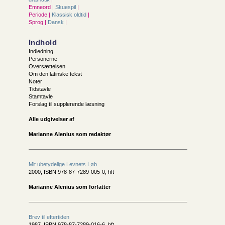
Emneord |
Skuespil
|
Periode |
Klassisk oldtid
|
Sprog |
Dansk
|
Indhold
Indledning
Personerne
Oversættelsen
Om den latinske tekst
Noter
Tidstavle
Stamtavle
Forslag til supplerende læsning
Alle udgivelser af
Marianne Alenius som redaktør
Mit ubetydelige Levnets Løb
2000, ISBN 978-87-7289-005-0, hft
Marianne Alenius som forfatter
Brev til eftertiden
1987, ISBN 978-87-7289-016-6, hft