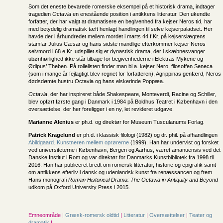
Som det eneste bevarede romerske eksempel på et historisk drama, indtager
tragedien
Octavia
en enestående position i antikkens litteratur. Den ukendte
forfatter, der har valgt at dramatisere en begivenhed fra kejser Neros tid, har
med betydelig dramatisk tæft henlagt handlingen til selve kejserpaladset. Her
havde der i århundredet mellem mordet i marts 44 f.Kr. på kejserslægtens
stamfar Julius Cæsar og hans sidste mandlige efterkommer kejser Neros
selvmord i 68 e.Kr. udspillet sig et dynastisk drama, der i skæbnesvanger
ubønhørlighed ikke står tilbage for begivenhederne i Elektras Mykene og
Ødipus’ Theben. På rollelisten finder man bl.a. kejser Nero, filosoffen Seneca
(som i mange år fejlagtigt blev regnet for forfatteren), Agrippinas genfærd, Neros
dødsdømte hustru Octavia og hans elskerinde Poppæa.
Octavia
, der har inspireret både Shakespeare, Monteverdi, Racine og Schiller,
blev opført første gang i Danmark i 1984 på Boldhus Teatret i København i den
oversættelse, der her foreligger i en ny, let revideret udgave.
Marianne Alenius
er ph.d. og direktør for Museum Tusculanums Forlag.
Patrick Kragelund
er ph.d. i klassisk filologi (1982) og dr. phil. på afhandlingen
Abildgaard. Kunstneren mellem oprørerne
(1999). Han har undervist og forsket
ved universiteterne i København, Bergen og Aarhus, været amanuensis ved det
Danske Institut i Rom og var direktør for Danmarks Kunstbibliotek fra 1998 til
2016. Han har publiceret bredt om romersk litteratur, historie og epigrafik samt
om antikkens efterliv i dansk og udenlandsk kunst fra renæssancen og frem.
Hans monografi
Roman Historical Drama: The Octavia in Antiquity and Beyond
udkom på Oxford University Press i 2015.
Emneområde |
Græsk-romersk oldtid
|
Litteratur
|
Oversættelser
|
Teater og
dramatik
|