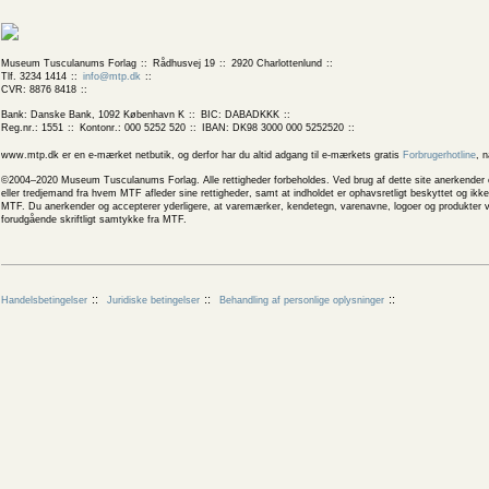
Museum Tusculanums Forlag
Rådhusvej 19
2920 Charlottenlund
Tlf. 3234 1414
info@mtp.dk
CVR: 8876 8418
Bank: Danske Bank, 1092 København K
BIC: DABADKKK
Reg.nr.: 1551
Kontonr.: 000 5252 520
IBAN: DK98 3000 000 5252520
www.mtp.dk er en e-mærket netbutik, og derfor har du altid adgang til e-mærkets gratis
Forbrugerhotline
, 
©2004–2020 Museum Tusculanums Forlag. Alle rettigheder forbeholdes. Ved brug af dette site anerkender og
eller tredjemand fra hvem MTF afleder sine rettigheder, samt at indholdet er ophavsretligt beskyttet og ik
MTF. Du anerkender og accepterer yderligere, at varemærker, kendetegn, varenavne, logoer og produkter v
forudgående skriftligt samtykke fra MTF.
Handelsbetingelser
Juridiske betingelser
Behandling af personlige oplysninger