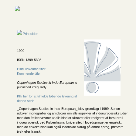
Print siden
1999
ISSN 1399-5308
Hidtil udkomne titler
Kommende titler
Copenhagen Studies in Indo-European
is
published irregularly.
Klik her for at tilmelde løbende levering af
denne serie
_Copenhagen Studies in Indo-European_ blev grundlagt i 1999. Serien
udgiver monografier og antologier om alle aspekter af indoeuropæiskstudier,
med den fællesnævner at alle bind er skrevet eller redigeret af forskere i
indoeuropæisk ved Københavns Universitet. Hovedsproget er engelsk,
men de enkelte bind kan også indeholde bidrag på andre sprog, primært
tysk eller fransk.