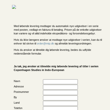
Med løbende levering modtager du automatisk nye udgivelser i en serie
med posten, vedlagt en faktura til betaling. Prisen på de enkelte udgivelser
kan variere og vil altid indeholde ekspeditions- og forsendelsesgebyr.
Hvis du ikke længere ønsker at modtage nye udgivelser i serien, kan du til
enhver tid skrive til
order@mtp.dk
og afmelde leveringsordningen.
Hvis du ønsker at tilmelde dig løbende levering, bedes du udfylde
nedenstående formular.
Ja tak, jeg ønsker at tilmelde mig løbende levering af titler i serien
Copenhagen Studies in Indo-European
Navn
Adresse
Postnummer
By
Land
Telefon