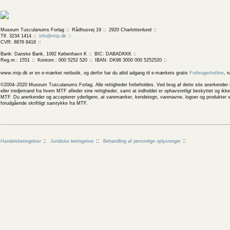
Museum Tusculanums Forlag
Rådhusvej 19
2920 Charlottenlund
Tlf. 3234 1414
info@mtp.dk
CVR: 8876 8418
Bank: Danske Bank, 1092 København K
BIC: DABADKKK
Reg.nr.: 1551
Kontonr.: 000 5252 520
IBAN: DK98 3000 000 5252520
www.mtp.dk er en e-mærket netbutik, og derfor har du altid adgang til e-mærkets gratis
Forbrugerhotline
, 
©2004–2020 Museum Tusculanums Forlag. Alle rettigheder forbeholdes. Ved brug af dette site anerkender og
eller tredjemand fra hvem MTF afleder sine rettigheder, samt at indholdet er ophavsretligt beskyttet og ik
MTF. Du anerkender og accepterer yderligere, at varemærker, kendetegn, varenavne, logoer og produkter v
forudgående skriftligt samtykke fra MTF.
Handelsbetingelser
Juridiske betingelser
Behandling af personlige oplysninger