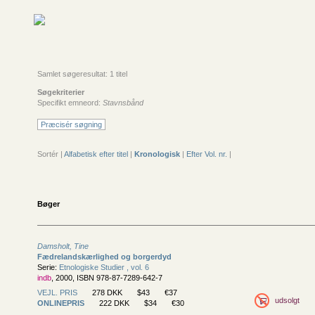
Samlet søgeresultat: 1 titel
Søgekriterier
Specifikt emneord:
Stavnsbånd
Præcisér søgning
Sortér |
Alfabetisk efter titel
|
Kronologisk
|
Efter Vol. nr.
|
Bøger
Damsholt, Tine
Fædrelandskærlighed og borgerdyd
Serie:
Etnologiske Studier , vol. 6
indb
, 2000, ISBN 978-87-7289-642-7
VEJL. PRIS
278 DKK
$43
€37
udsolgt
ONLINEPRIS
222 DKK
$34
€30