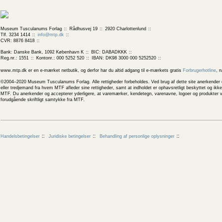
Museum Tusculanums Forlag
Rådhusvej 19
2920 Charlottenlund
Tlf. 3234 1414
info@mtp.dk
CVR: 8876 8418
Bank: Danske Bank, 1092 København K
BIC: DABADKKK
Reg.nr.: 1551
Kontonr.: 000 5252 520
IBAN: DK98 3000 000 5252520
www.mtp.dk er en e-mærket netbutik, og derfor har du altid adgang til e-mærkets gratis
Forbrugerhotline
, 
©2004–2020 Museum Tusculanums Forlag. Alle rettigheder forbeholdes. Ved brug af dette site anerkender og
eller tredjemand fra hvem MTF afleder sine rettigheder, samt at indholdet er ophavsretligt beskyttet og ik
MTF. Du anerkender og accepterer yderligere, at varemærker, kendetegn, varenavne, logoer og produkter v
forudgående skriftligt samtykke fra MTF.
Handelsbetingelser
Juridiske betingelser
Behandling af personlige oplysninger