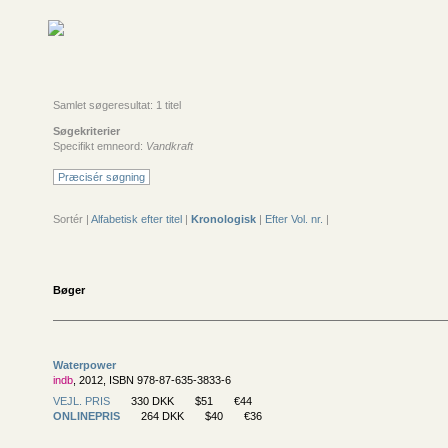
Samlet søgeresultat: 1 titel
Søgekriterier
Specifikt emneord:
Vandkraft
Præcisér søgning
Sortér |
Alfabetisk efter titel
|
Kronologisk
|
Efter Vol. nr.
|
Bøger
Waterpower
indb
, 2012, ISBN 978-87-635-3833-6
VEJL. PRIS
330 DKK
$51
€44
ONLINEPRIS
264 DKK
$40
€36