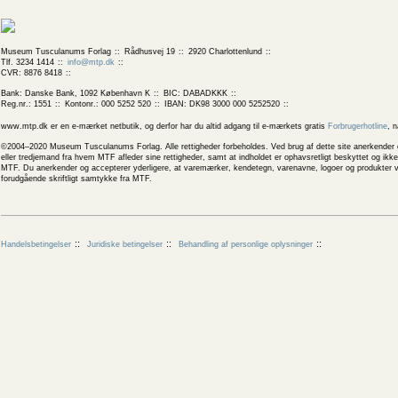
Museum Tusculanums Forlag
Rådhusvej 19
2920 Charlottenlund
Tlf. 3234 1414
info@mtp.dk
CVR: 8876 8418
Bank: Danske Bank, 1092 København K
BIC: DABADKKK
Reg.nr.: 1551
Kontonr.: 000 5252 520
IBAN: DK98 3000 000 5252520
www.mtp.dk er en e-mærket netbutik, og derfor har du altid adgang til e-mærkets gratis
Forbrugerhotline
, 
©2004–2020 Museum Tusculanums Forlag. Alle rettigheder forbeholdes. Ved brug af dette site anerkender og
eller tredjemand fra hvem MTF afleder sine rettigheder, samt at indholdet er ophavsretligt beskyttet og ik
MTF. Du anerkender og accepterer yderligere, at varemærker, kendetegn, varenavne, logoer og produkter v
forudgående skriftligt samtykke fra MTF.
Handelsbetingelser
Juridiske betingelser
Behandling af personlige oplysninger