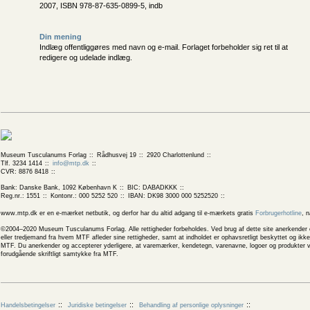
2007, ISBN 978-87-635-0899-5, indb
Din mening
Indlæg offentliggøres med navn og e-mail. Forlaget forbeholder sig ret til at
redigere og udelade indlæg.
Museum Tusculanums Forlag
Rådhusvej 19
2920 Charlottenlund
Tlf. 3234 1414
info@mtp.dk
CVR: 8876 8418
Bank: Danske Bank, 1092 København K
BIC: DABADKKK
Reg.nr.: 1551
Kontonr.: 000 5252 520
IBAN: DK98 3000 000 5252520
www.mtp.dk er en e-mærket netbutik, og derfor har du altid adgang til e-mærkets gratis
Forbrugerhotline
, 
©2004–2020 Museum Tusculanums Forlag. Alle rettigheder forbeholdes. Ved brug af dette site anerkender og
eller tredjemand fra hvem MTF afleder sine rettigheder, samt at indholdet er ophavsretligt beskyttet og ik
MTF. Du anerkender og accepterer yderligere, at varemærker, kendetegn, varenavne, logoer og produkter v
forudgående skriftligt samtykke fra MTF.
Handelsbetingelser
Juridiske betingelser
Behandling af personlige oplysninger