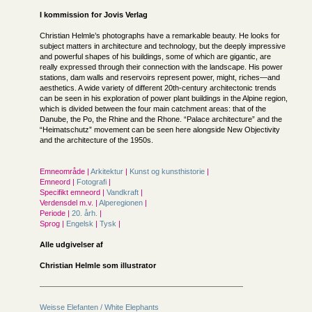
I kommission for
Jovis Verlag
Christian Helmle’s photographs have a remarkable beauty. He looks for
subject matters in architecture and technology, but the deeply impressive
and powerful shapes of his buildings, some of which are gigantic, are
really expressed through their connection with the landscape. His power
stations, dam walls and reservoirs represent power, might, riches—and
aesthetics. A wide variety of different 20th-century architectonic trends
can be seen in his exploration of power plant buildings in the Alpine region,
which is divided between the four main catchment areas: that of the
Danube, the Po, the Rhine and the Rhone. “Palace architecture” and the
“Heimatschutz” movement can be seen here alongside New Objectivity
and the architecture of the 1950s.
Emneområde |
Arkitektur
|
Kunst og kunsthistorie
|
Emneord |
Fotografi
|
Specifikt emneord |
Vandkraft
|
Verdensdel m.v. |
Alperegionen
|
Periode |
20. årh.
|
Sprog |
Engelsk
|
Tysk
|
Alle udgivelser af
Christian Helmle som illustrator
Weisse Elefanten / White Elephants