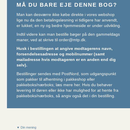
MÅ DU BARE EJE DENNE BOG?
Man kan desværre ikke købe direkte i vores webshop
lige nu da den betalingsløsning vi tidligere har anvendt,
er lukket; en ny og bedre hjemmeside er under udvikling.
Indtil videre kan man bestille bøger på den gammeldags
maner, ved at skrive til
order@mtp.dk
.
Husk i bestillingen at angive modtagerens navn,
forsendelsesadresse og mobilnummer (samt
mailadresse hvis modtageren er en anden end dig
selv).
Bestillinger sendes med PostNord, som udgangspunkt
som pakker til afhentning i pakkeshop eller
pakkeboks/nærboks;
læs mere her
. Hvis du behøver
levering til døren eller ikke har mulighed for at hente fra
pakkeboks/nærboks, så angiv også det i din bestilling.
▼ Din mening