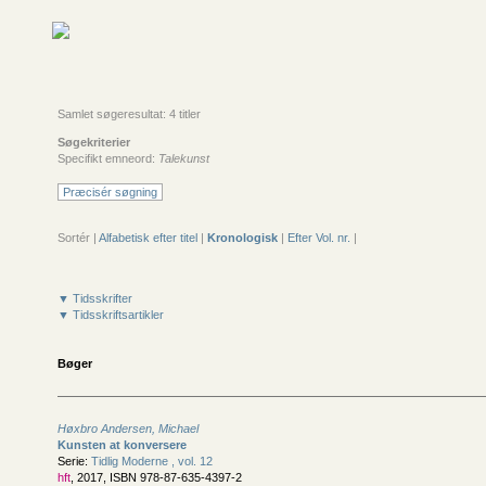
Samlet søgeresultat: 4 titler
Søgekriterier
Specifikt emneord:
Talekunst
Præcisér søgning
Sortér |
Alfabetisk efter titel
|
Kronologisk
|
Efter Vol. nr.
|
▼ Tidsskrifter
▼ Tidsskriftsartikler
Bøger
Høxbro Andersen, Michael
Kunsten at konversere
Serie:
Tidlig Moderne , vol. 12
hft
, 2017, ISBN 978-87-635-4397-2