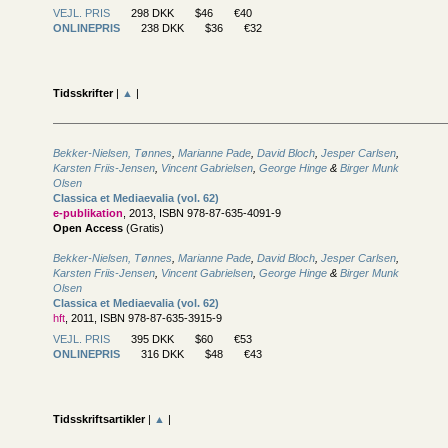
VEJL. PRIS
298 DKK
$46
€40
ONLINEPRIS
238 DKK
$36
€32
Tidsskrifter
|
▲
|
Bekker-Nielsen, Tønnes
,
Marianne Pade
,
David Bloch
,
Jesper Carlsen
,
Karsten Friis-Jensen
,
Vincent Gabrielsen
,
George Hinge
&
Birger Munk
Olsen
Classica et Mediaevalia (vol. 62)
e-publikation
, 2013, ISBN 978-87-635-4091-9
Open Access
(Gratis)
Bekker-Nielsen, Tønnes
,
Marianne Pade
,
David Bloch
,
Jesper Carlsen
,
Karsten Friis-Jensen
,
Vincent Gabrielsen
,
George Hinge
&
Birger Munk
Olsen
Classica et Mediaevalia (vol. 62)
hft
, 2011, ISBN 978-87-635-3915-9
VEJL. PRIS
395 DKK
$60
€53
ONLINEPRIS
316 DKK
$48
€43
Tidsskriftsartikler
|
▲
|