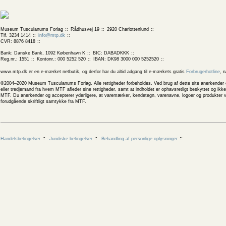
Museum Tusculanums Forlag
Rådhusvej 19
2920 Charlottenlund
Tlf. 3234 1414
info@mtp.dk
CVR: 8876 8418
Bank: Danske Bank, 1092 København K
BIC: DABADKKK
Reg.nr.: 1551
Kontonr.: 000 5252 520
IBAN: DK98 3000 000 5252520
www.mtp.dk er en e-mærket netbutik, og derfor har du altid adgang til e-mærkets gratis
Forbrugerhotline
, 
©2004–2020 Museum Tusculanums Forlag. Alle rettigheder forbeholdes. Ved brug af dette site anerkender og
eller tredjemand fra hvem MTF afleder sine rettigheder, samt at indholdet er ophavsretligt beskyttet og ik
MTF. Du anerkender og accepterer yderligere, at varemærker, kendetegn, varenavne, logoer og produkter v
forudgående skriftligt samtykke fra MTF.
Handelsbetingelser
Juridiske betingelser
Behandling af personlige oplysninger