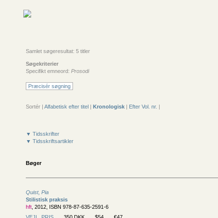
Samlet søgeresultat: 5 titler
Søgekriterier
Specifikt emneord:
Prosodi
Præcisér søgning
Sortér |
Alfabetisk efter titel
|
Kronologisk
|
Efter Vol. nr.
|
▼ Tidsskrifter
▼ Tidsskriftsartikler
Bøger
Quist, Pia
Stilistisk praksis
hft
, 2012, ISBN 978-87-635-2591-6
VEJL. PRIS
350 DKK
$54
€47