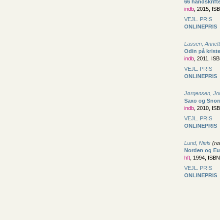
66 håndskrift
indb
, 2015, IS
VEJL. PRIS
ONLINEPRIS
Lassen, Annet
Odin på krist
indb
, 2011, IS
VEJL. PRIS
ONLINEPRIS
Jørgensen, Jo
Saxo og Snor
indb
, 2010, IS
VEJL. PRIS
ONLINEPRIS
Lund, Niels
(re
Norden og Eur
hft
, 1994, ISB
VEJL. PRIS
ONLINEPRIS