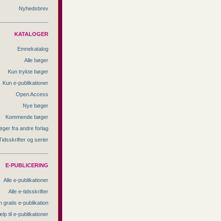
Nyhedsbrev
KATALOGER
Emnekatalog
Alle bøger
Kun trykte bøger
Kun e-publikationer
Open Access
Nye bøger
Kommende bøger
øger fra andre forlag
Tidsskrifter og serier
E-PUBLICERING
Alle e-publikationer
Alle e-tidsskrifter
 gratis e-publikation
lp til e-publikationer