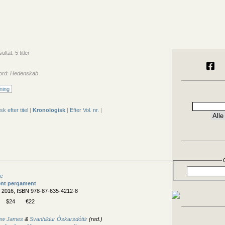
tat: 5 titler
ord:
Hedenskab
ning
sk efter titel
|
Kronologisk
|
Efter Vol. nr.
|
te
ent pergament
, 2016, ISBN 978-87-635-4212-8
$24
€22
hew James
&
Svanhildur Óskarsdóttir
(red.)