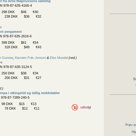
er fra Arne Magnussons samling
BN 978-87-635-4166-4
298 DKK
$46
€40
238 DKK
$36
€32
te
ent pergament
BN 978-87-635-2616-6
398 DKK
$61
€54
318 DKK
$49
€43
n Gunnar
,
Karsten Friis-Jensen
&
Else Mundal
(red.)
re
BN 978-87-635-3124-5
250 DKK
$38
€34
200 DKK
$31
€27
B
d.)
opa i vikingetid og tidlig middelalder
N 978-87-7289-240-5
98 DKK
$15
€13
udsolgt
78 DKK
$12
€11
Prøv en
Hjæ