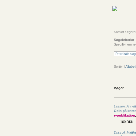
Samlet søgeresul
Søgekriterier
Specifikt emne
Præcisér søg
Sortér |
Alfabeti
Bøger
Lassen, Annet
Odin på krist
e-publikation
160 DKK
Driscoll, Matt