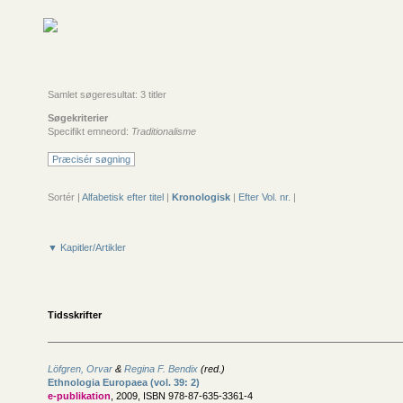
Samlet søgeresultat: 3 titler
Søgekriterier
Specifikt emneord:
Traditionalisme
Præcisér søgning
Sortér |
Alfabetisk efter titel
|
Kronologisk
|
Efter Vol. nr.
|
▼ Kapitler/Artikler
Tidsskrifter
Löfgren, Orvar
&
Regina F. Bendix
(red.)
Ethnologia Europaea (vol. 39: 2)
e-publikation
, 2009, ISBN 978-87-635-3361-4