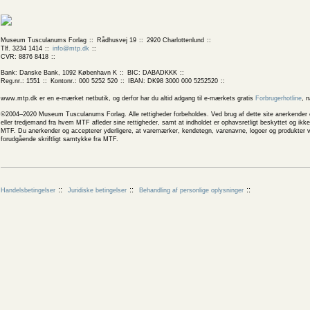
Museum Tusculanums Forlag
Rådhusvej 19
2920 Charlottenlund
Tlf. 3234 1414
info@mtp.dk
CVR: 8876 8418
Bank: Danske Bank, 1092 København K
BIC: DABADKKK
Reg.nr.: 1551
Kontonr.: 000 5252 520
IBAN: DK98 3000 000 5252520
www.mtp.dk er en e-mærket netbutik, og derfor har du altid adgang til e-mærkets gratis
Forbrugerhotline
, 
©2004–2020 Museum Tusculanums Forlag. Alle rettigheder forbeholdes. Ved brug af dette site anerkender og
eller tredjemand fra hvem MTF afleder sine rettigheder, samt at indholdet er ophavsretligt beskyttet og ik
MTF. Du anerkender og accepterer yderligere, at varemærker, kendetegn, varenavne, logoer og produkter v
forudgående skriftligt samtykke fra MTF.
Handelsbetingelser
Juridiske betingelser
Behandling af personlige oplysninger