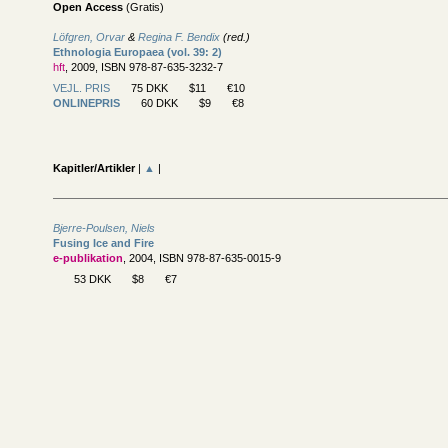
Open Access
(Gratis)
Löfgren, Orvar
&
Regina F. Bendix
(red.)
Ethnologia Europaea (vol. 39: 2)
hft
, 2009, ISBN 978-87-635-3232-7
VEJL. PRIS
75 DKK
$11
€10
ONLINEPRIS
60 DKK
$9
€8
Kapitler/Artikler
|
▲
|
Bjerre-Poulsen, Niels
Fusing Ice and Fire
e-publikation
, 2004, ISBN 978-87-635-0015-9
53 DKK
$8
€7