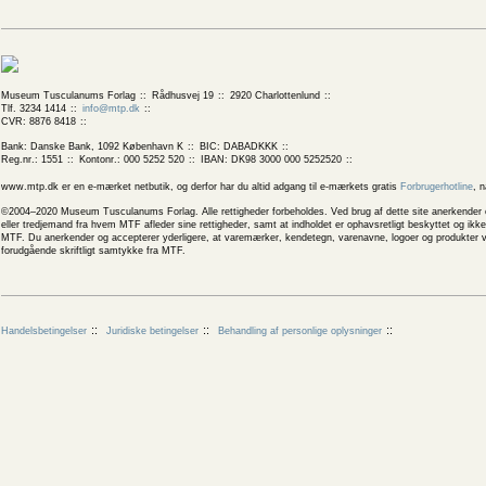
Museum Tusculanums Forlag
Rådhusvej 19
2920 Charlottenlund
Tlf. 3234 1414
info@mtp.dk
CVR: 8876 8418
Bank: Danske Bank, 1092 København K
BIC: DABADKKK
Reg.nr.: 1551
Kontonr.: 000 5252 520
IBAN: DK98 3000 000 5252520
www.mtp.dk er en e-mærket netbutik, og derfor har du altid adgang til e-mærkets gratis
Forbrugerhotline
, 
©2004–2020 Museum Tusculanums Forlag. Alle rettigheder forbeholdes. Ved brug af dette site anerkender og
eller tredjemand fra hvem MTF afleder sine rettigheder, samt at indholdet er ophavsretligt beskyttet og ik
MTF. Du anerkender og accepterer yderligere, at varemærker, kendetegn, varenavne, logoer og produkter v
forudgående skriftligt samtykke fra MTF.
Handelsbetingelser
Juridiske betingelser
Behandling af personlige oplysninger