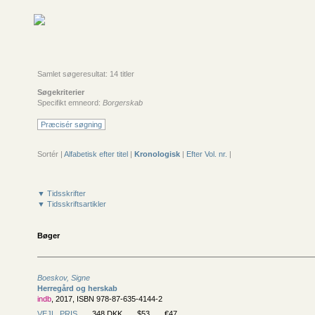
Samlet søgeresultat: 14 titler
Søgekriterier
Specifikt emneord:
Borgerskab
Præcisér søgning
Sortér |
Alfabetisk efter titel
|
Kronologisk
|
Efter Vol. nr.
|
▼ Tidsskrifter
▼ Tidsskriftsartikler
Bøger
Boeskov, Signe
Herregård og herskab
indb
, 2017, ISBN 978-87-635-4144-2
VEJL. PRIS
348 DKK
$53
€47