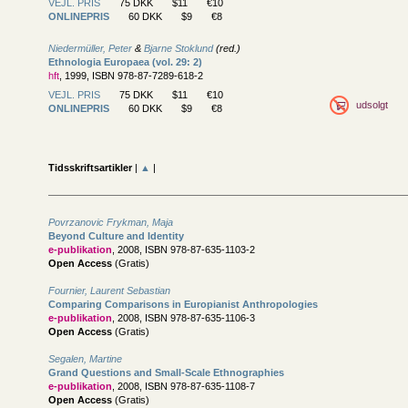
VEJL. PRIS
75 DKK
$11
€10
ONLINEPRIS
60 DKK
$9
€8
Niedermüller, Peter
&
Bjarne Stoklund
(red.)
Ethnologia Europaea (vol. 29: 2)
hft
, 1999, ISBN 978-87-7289-618-2
VEJL. PRIS
75 DKK
$11
€10
udsolgt
ONLINEPRIS
60 DKK
$9
€8
Tidsskriftsartikler
|
▲
|
Povrzanovic Frykman, Maja
Beyond Culture and Identity
e-publikation
, 2008, ISBN 978-87-635-1103-2
Open Access
(Gratis)
Fournier, Laurent Sebastian
Comparing Comparisons in Europianist Anthropologies
e-publikation
, 2008, ISBN 978-87-635-1106-3
Open Access
(Gratis)
Segalen, Martine
Grand Questions and Small-Scale Ethnographies
e-publikation
, 2008, ISBN 978-87-635-1108-7
Open Access
(Gratis)