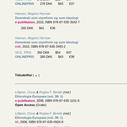
ONLINEPRIS
278 DKK
$43
€37
Hansen, Mogens Herman
Demokrati som styreform og som ideologi
e-publikation
, 2010, ISBN 978-87-635-3542-7
265 DKK
$41
€36
Hansen, Mogens Herman
Demokrati som styreform og som ideologi
indb
, 2010, ISBN 978-87-635-3493-2
VEJL. PRIS
350 DKK
$54
€47
ONLINEPRIS
280 DKK
$43
€38
Tidsskrifter
|
▲
|
Löfgren, Orvar
&
Regina F. Bendix
(red.)
Ethnologia Europaea (vol. 38: 1)
e-publikation
, 2008, ISBN 978-87-635-1101-8
Open Access
(Gratis)
Löfgren, Orvar
&
Regina F. Bendix
(red.)
Ethnologia Europaea (vol. 38: 1)
hft
, 2008, ISBN 978-87-635-0926-8