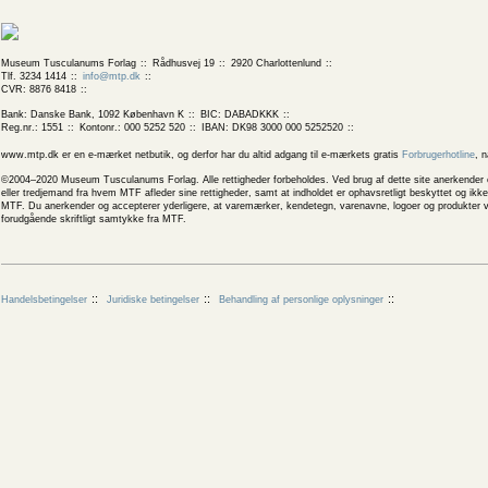
Museum Tusculanums Forlag
Rådhusvej 19
2920 Charlottenlund
Tlf. 3234 1414
info@mtp.dk
CVR: 8876 8418
Bank: Danske Bank, 1092 København K
BIC: DABADKKK
Reg.nr.: 1551
Kontonr.: 000 5252 520
IBAN: DK98 3000 000 5252520
www.mtp.dk er en e-mærket netbutik, og derfor har du altid adgang til e-mærkets gratis
Forbrugerhotline
, 
©2004–2020 Museum Tusculanums Forlag. Alle rettigheder forbeholdes. Ved brug af dette site anerkender og
eller tredjemand fra hvem MTF afleder sine rettigheder, samt at indholdet er ophavsretligt beskyttet og ik
MTF. Du anerkender og accepterer yderligere, at varemærker, kendetegn, varenavne, logoer og produkter v
forudgående skriftligt samtykke fra MTF.
Handelsbetingelser
Juridiske betingelser
Behandling af personlige oplysninger