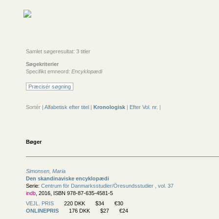
Samlet søgeresultat: 3 titler
Søgekriterier
Specifikt emneord:
Encyklopædi
Præcisér søgning
Sortér |
Alfabetisk efter titel
|
Kronologisk
|
Efter Vol. nr.
|
Bøger
Simonsen, Maria
Den skandinaviske encyklopædi
Serie:
Centrum för Danmarksstudier/
Öresundsstudier , vol. 37
indb
, 2016, ISBN 978-87-635-4581-5
VEJL. PRIS
220 DKK
$34
€30
ONLINEPRIS
176 DKK
$27
€24