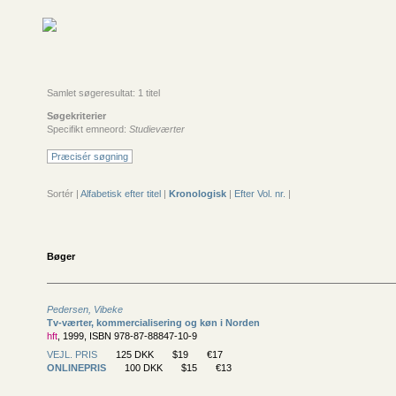
Samlet søgeresultat: 1 titel
Søgekriterier
Specifikt emneord:
Studieværter
Præcisér søgning
Sortér |
Alfabetisk efter titel
|
Kronologisk
|
Efter Vol. nr.
|
Bøger
Pedersen, Vibeke
Tv-værter, kommercialisering og køn i Norden
hft
, 1999, ISBN 978-87-88847-10-9
VEJL. PRIS
125 DKK
$19
€17
ONLINEPRIS
100 DKK
$15
€13