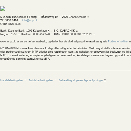
Museum Tusculanums Forlag
Rådhusvej 19
2920 Charlottenlund
Tlf. 3234 1414
info@mtp.dk
CVR: 8876 8418
Bank: Danske Bank, 1092 København K
BIC: DABADKKK
Reg.nr.: 1551
Kontonr.: 000 5252 520
IBAN: DK98 3000 000 5252520
www.mtp.dk er en e-mærket netbutik, og derfor har du altid adgang til e-mærkets gratis
Forbrugerhotline
, 
©2004–2020 Museum Tusculanums Forlag. Alle rettigheder forbeholdes. Ved brug af dette site anerkender og
eller tredjemand fra hvem MTF afleder sine rettigheder, samt at indholdet er ophavsretligt beskyttet og ik
MTF. Du anerkender og accepterer yderligere, at varemærker, kendetegn, varenavne, logoer og produkter v
forudgående skriftligt samtykke fra MTF.
Handelsbetingelser
Juridiske betingelser
Behandling af personlige oplysninger