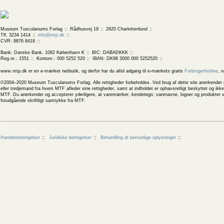
Museum Tusculanums Forlag
Rådhusvej 19
2920 Charlottenlund
Tlf. 3234 1414
info@mtp.dk
CVR: 8876 8418
Bank: Danske Bank, 1092 København K
BIC: DABADKKK
Reg.nr.: 1551
Kontonr.: 000 5252 520
IBAN: DK98 3000 000 5252520
www.mtp.dk er en e-mærket netbutik, og derfor har du altid adgang til e-mærkets gratis
Forbrugerhotline
, 
©2004–2020 Museum Tusculanums Forlag. Alle rettigheder forbeholdes. Ved brug af dette site anerkender og
eller tredjemand fra hvem MTF afleder sine rettigheder, samt at indholdet er ophavsretligt beskyttet og ik
MTF. Du anerkender og accepterer yderligere, at varemærker, kendetegn, varenavne, logoer og produkter v
forudgående skriftligt samtykke fra MTF.
Handelsbetingelser
Juridiske betingelser
Behandling af personlige oplysninger