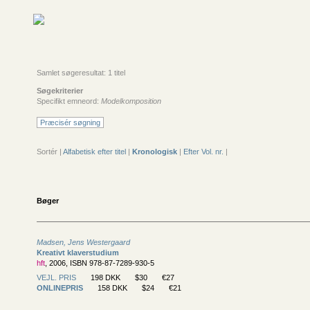
Samlet søgeresultat: 1 titel
Søgekriterier
Specifikt emneord:
Modelkomposition
Præcisér søgning
Sortér |
Alfabetisk efter titel
|
Kronologisk
|
Efter Vol. nr.
|
Bøger
Madsen, Jens Westergaard
Kreativt klaverstudium
hft
, 2006, ISBN 978-87-7289-930-5
VEJL. PRIS
198 DKK
$30
€27
ONLINEPRIS
158 DKK
$24
€21