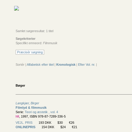
Samlet søgeresultat: 1 titel
Søgekriterier
Specifikt emneord:
Filmmusik
Præcisér søgning
Sortér |
Alfabetisk efter titel
|
Kronologisk
|
Efter Vol. nr.
|
Bøger
Langkjær, Birger
Filmlyd & filmmusik
Serie:
Teori og æstetik , vol. 4
hft
, 1997, ISBN 978-87-7289-336-5
VEJL. PRIS
193 DKK
$30
€26
ONLINEPRIS
154 DKK
$24
€21