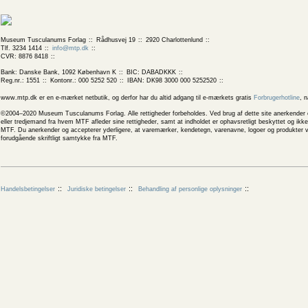
Museum Tusculanums Forlag
Rådhusvej 19
2920 Charlottenlund
Tlf. 3234 1414
info@mtp.dk
CVR: 8876 8418
Bank: Danske Bank, 1092 København K
BIC: DABADKKK
Reg.nr.: 1551
Kontonr.: 000 5252 520
IBAN: DK98 3000 000 5252520
www.mtp.dk er en e-mærket netbutik, og derfor har du altid adgang til e-mærkets gratis
Forbrugerhotline
, 
©2004–2020 Museum Tusculanums Forlag. Alle rettigheder forbeholdes. Ved brug af dette site anerkender og
eller tredjemand fra hvem MTF afleder sine rettigheder, samt at indholdet er ophavsretligt beskyttet og ik
MTF. Du anerkender og accepterer yderligere, at varemærker, kendetegn, varenavne, logoer og produkter v
forudgående skriftligt samtykke fra MTF.
Handelsbetingelser
Juridiske betingelser
Behandling af personlige oplysninger