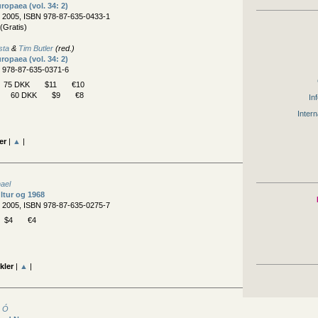
ropaea (vol. 34: 2)
, 2005, ISBN 978-87-635-0433-1
(Gratis)
sta
&
Tim Butler
(red.)
ropaea (vol. 34: 2)
N 978-87-635-0371-6
75 DKK
$11
€10
60 DKK
$9
€8
Inf
Intern
er
|
▲
|
ael
ultur og 1968
, 2005, ISBN 978-87-635-0275-7
$4
€4
kler
|
▲
|
n Ó