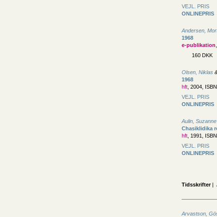
VEJL. PRIS
ONLINEPRIS
Andersen, Mor
1968
e-publikation
160 DKK
Olsen, Niklas
1968
hft
, 2004, ISB
VEJL. PRIS
ONLINEPRIS
Aulin, Suzanne
Chasiklidika r
hft
, 1991, ISB
VEJL. PRIS
ONLINEPRIS
Tidsskrifter
|
Arvastson, Gö