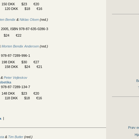
150 DKK
$23
€20
120 DKK
$18
€16
ten Bendix
&
Niklas Olsen
(red.)
, 2005, ISBN 978-87-635-0286-3
$24
€22
&
Morten Bendix Andersen
(red.)
N 978-87-7289-996-1
198 DKK
$30
€27
158 DKK
$24
€21
&
Peter Vejleskov
B
ebetika
N 978-87-7289-134-7
148 DKK
$23
€20
118 DKK
$18
€16
▲
|
Prøv en
Hjæ
sta
&
Tim Butler
(red.)