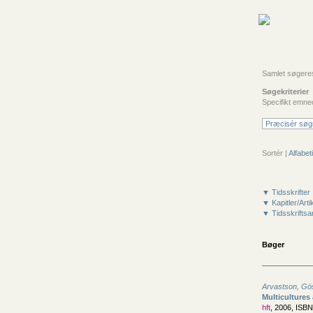
Samlet søgeresul
Søgekriterier
Specifikt emne
Præcisér søg
Sortér |
Alfabeti
▼ Tidsskrifter
▼ Kapitler/Arti
▼ Tidsskriftsar
Bøger
Arvastson, Gö
Multicultures 
hft
, 2006, ISB