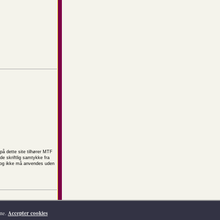
på dette site tilhører MTF
e skriftlig samtykke fra
t og ikke må anvendes uden
tte.
Accepter cookies