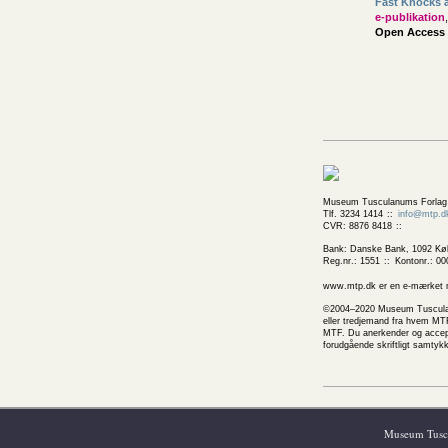
Fast Knocks 
e-publikation
Open Access
Museum Tusculanums Forlag
Tlf. 3234 1414
info@mtp.d
CVR: 8876 8418
Bank: Danske Bank, 1092 Kø
Reg.nr.: 1551
Kontonr.: 00
www.mtp.dk er en e-mærket net
©2004–2020 Museum Tusculanums
eller tredjemand fra hvem MTF
MTF. Du anerkender og accepte
forudgående skriftligt samtyk
Handelsbetingelser
Juridi
Museum Tuscul