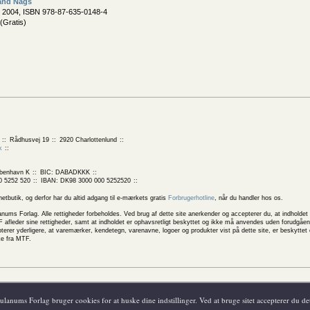
and Nags
, 2004, ISBN 978-87-635-0148-4
(Gratis)
Rådhusvej 19
2920 Charlottenlund
k
benhavn K
BIC: DABADKKK
0 5252 520
IBAN: DK98 3000 000 5252520
butik, og derfor har du altid adgang til e-mærkets gratis
Forbrugerhotline
, når du handler hos os.
 Forlag. Alle rettigheder forbeholdes. Ved brug af dette site anerkender og accepterer du, at indholdet 
 afleder sine rettigheder, samt at indholdet er ophavsretligt beskyttet og ikke må anvendes uden forudgåend
rer yderligere, at varemærker, kendetegn, varenavne, logoer og produkter vist på dette site, er beskytte
ke fra MTF.
ske betingelser
Behandling af personlige oplysninger
anums Forlag bruger cookies for at huske dine indstillinger. Ved at bruge sitet accepterer du de