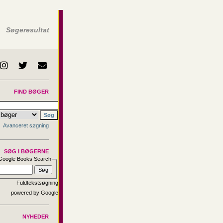
Søgeresultat
FIND BØGER
Avanceret søgning
SØG I BØGERNE
Google Books Search
Fuldtekstsøgning
NYHEDER