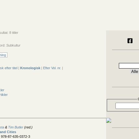
tat: 8 titler
ord:
Subkultur
ning
sk efter titel
|
Kronologisk
|
Efter Vol. nr.
|
kler
tikler
sta
&
Tim Butler
(red.)
and Cities
N 978-87-635-0372-3