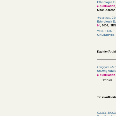
Ethnologia Eu
e-publikation
Open Access
Arvastson, Gö
Ethnologia Eu
hft
, 2004, ISB
VEJL. PRIS
ONLINEPRIS
Kapitler/Artikl
Langkjær, Mich
Stoffer, subk
e-publikation
27 DKK
Tidsskriftsarti
Cadhla, Stiofá