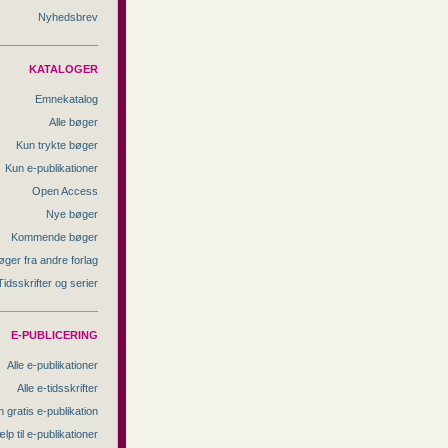
Nyhedsbrev
KATALOGER
Emnekatalog
Alle bøger
Kun trykte bøger
Kun e-publikationer
Open Access
Nye bøger
Kommende bøger
øger fra andre forlag
Tidsskrifter og serier
E-PUBLICERING
Alle e-publikationer
Alle e-tidsskrifter
 gratis e-publikation
lp til e-publikationer