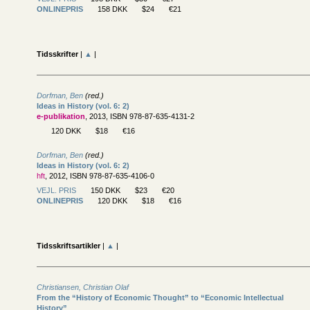
ONLINEPRIS
158 DKK
$24
€21
Tidsskrifter
|
▲
|
Dorfman, Ben
(red.)
Ideas in History (vol. 6: 2)
e-publikation
, 2013, ISBN 978-87-635-4131-2
120 DKK
$18
€16
Dorfman, Ben
(red.)
Ideas in History (vol. 6: 2)
hft
, 2012, ISBN 978-87-635-4106-0
VEJL. PRIS
150 DKK
$23
€20
ONLINEPRIS
120 DKK
$18
€16
Tidsskriftsartikler
|
▲
|
Christiansen, Christian Olaf
From the “History of Economic Thought” to “Economic Intellectual
History”