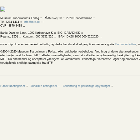
Museum Tusculanums Forlag
Rådhusvej 19
2920 Charlottenlund
Tlf. 3234 1414
info@mtp.dk
CVR: 8876 8418
Bank: Danske Bank, 1092 København K
BIC: DABADKKK
Reg.nr.: 1551
Kontonr.: 000 5252 520
IBAN: DK98 3000 000 5252520
www.mtp.dk er en e-mærket netbutik, og derfor har du altid adgang til e-mærkets gratis
Forbrugerhotline
, 
©2004–2020 Museum Tusculanums Forlag. Alle rettigheder forbeholdes. Ved brug af dette site anerkender og
eller tredjemand fra hvem MTF afleder sine rettigheder, samt at indholdet er ophavsretligt beskyttet og ik
MTF. Du anerkender og accepterer yderligere, at varemærker, kendetegn, varenavne, logoer og produkter v
forudgående skriftligt samtykke fra MTF.
Handelsbetingelser
Juridiske betingelser
Behandling af personlige oplysninger