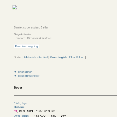
Samlet søgeresultat: 5 titler
Søgekriterier
Emneord:
Økonomisk historie
Præcisér søgning
Sortér |
Alfabetisk efter titel
|
Kronologisk
|
Efter Vol. nr.
|
▼ Tidsskrifter
▼ Tidsskriftsartikler
Bøger
Floto, Inga
Historie
hft
, 1999, ISBN 978-87-7289-381-5
VEJL. PRIS
198 DKK
$30
€27