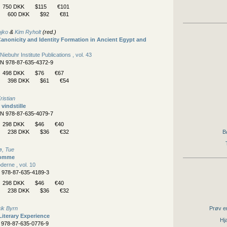
750 DKK
$115
€101
600 DKK
$92
€81
ojko
&
Kim Ryholt
(red.)
anonicity and Identity Formation in Ancient Egypt and
iebuhr Institute Publications , vol. 43
BN 978-87-635-4372-9
498 DKK
$76
€67
398 DKK
$61
€54
ristian
 vindstille
BN 978-87-635-4079-7
298 DKK
$46
€40
238 DKK
$36
€32
B
, Tue
somme
derne , vol. 10
N 978-87-635-4189-3
298 DKK
$46
€40
238 DKK
$36
€32
rik Byrn
Prøv en
iterary Experience
Hjæ
N 978-87-635-0776-9