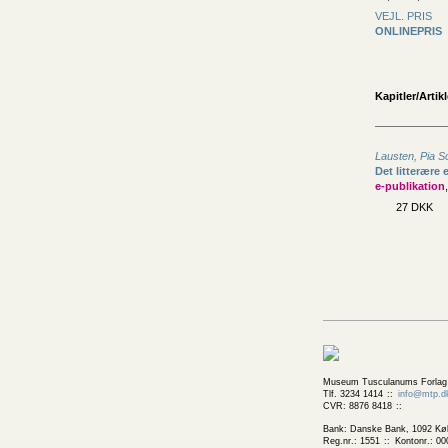
VEJL. PRIS
ONLINEPRIS
Kapitler/Artikl
Lausten, Pia 
Det litterære
e-publikation
27 DKK
Museum Tusculanums Forlag
Tlf. 3234 1414
info@mtp.d
CVR: 8876 8418
Bank: Danske Bank, 1092 Kø
Reg.nr.: 1551
Kontonr.: 00