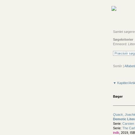
Samlet søgeresu
Søgekriterier
Emneord:
Litt
Præcisér søg
Sortér |
Alfabeti
▼ Kapitler/Arti
Bøger
Quack, Joachi
Demotic Liter
Serie:
Carsten N
Serie:
The Carl
indb
, 2019, IS