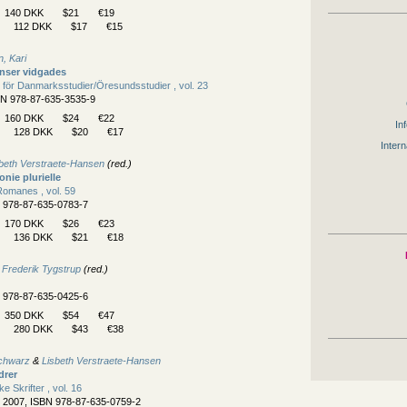
140 DKK
$21
€19
112 DKK
$17
€15
, Kari
nser vidgades
 för Danmarksstudier/
Öresundsstudier , vol. 23
BN 978-87-635-3535-9
160 DKK
$24
€22
Inf
128 DKK
$20
€17
Intern
beth Verstraete-Hansen
(red.)
nie plurielle
omanes , vol. 59
N 978-87-635-0783-7
170 DKK
$26
€23
136 DKK
$21
€18
&
Frederik Tygstrup
(red.)
N 978-87-635-0425-6
350 DKK
$54
€47
280 DKK
$43
€38
Schwarz
&
Lisbeth Verstraete-Hansen
drer
 Skrifter , vol. 16
, 2007, ISBN 978-87-635-0759-2