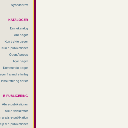
Nyhedsbrev
KATALOGER
Emnekatalog
Alle bøger
Kun trykte bøger
Kun e-publikationer
Open Access
Nye bøger
Kommende bøger
øger fra andre forlag
Tidsskrifter og serier
E-PUBLICERING
Alle e-publikationer
Alle e-tidsskrifter
 gratis e-publikation
lp til e-publikationer