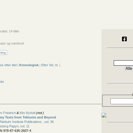
ltat: 14 titler
eratur og samfund
ning
sk efter titel
|
Kronologisk
|
Efter Vol. nr.
|
kler
m Friedrich
&
Kim Ryholt
(red.)
ary Texts from Tebtunis and Beyond
iebuhr Institute Publications , vol. 36
sberg Papyri, vol. 11
BN 978-87-635-2607-4