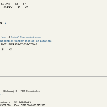
50 DKK
$8
€7
40 DKK
$6
€5
er
|
▲
|
Schwarz
&
Lisbeth Verstraete-Hansen
 engagement mellem ideologi og autonomi
, 2007, ISBN 978-87-635-0760-8
$4
€4
Rådhusvej 19
2920 Charlottenlund
k
benhavn K
BIC: DABADKKK
0 5252 520
IBAN: DK98 3000 000 5252520