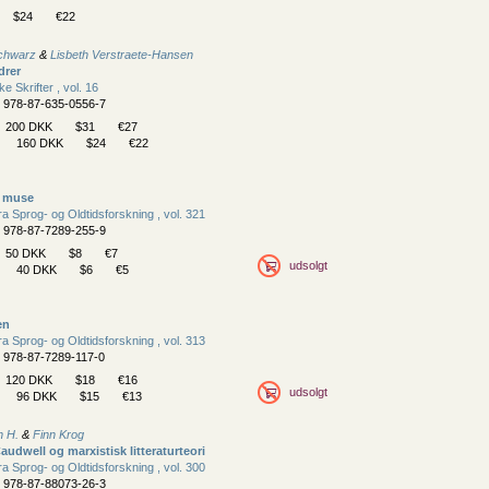
$24
€22
Schwarz
&
Lisbeth Verstraete-Hansen
drer
 Skrifter , vol. 16
N 978-87-635-0556-7
200 DKK
$31
€27
160 DKK
$24
€22
e muse
fra Sprog- og Oldtidsforskning , vol. 321
N 978-87-7289-255-9
50 DKK
$8
€7
udsolgt
40 DKK
$6
€5
en
fra Sprog- og Oldtidsforskning , vol. 313
N 978-87-7289-117-0
120 DKK
$18
€16
udsolgt
96 DKK
$15
€13
n H.
&
Finn Krog
audwell og marxistisk litteraturteori
fra Sprog- og Oldtidsforskning , vol. 300
N 978-87-88073-26-3