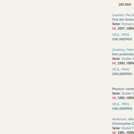
160 DKK
Lausten, Pia 
Ord der foran
Serie:
Romanske
hft
, 2007, ISB
VEJL. PRIS
ONLINEPRIS
Zeeberg, Peter
Den praktisk
Serie:
Studier 
hft
, 1993, ISB
VEJL. PRIS
ONLINEPRIS
Plautus' verd
Serie:
Studier 
hft
, 1990, ISB
VEJL. PRIS
ONLINEPRIS
Andersen, Alla
Christopher C
Serie:
Studier 
hft
, 1981, ISB