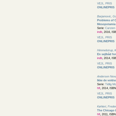
VEJL. PRIS
ONLINEPRIS
Barjamovic, G
Problems of C
Mesopotamia
Serie:
Carsten N
indb
, 2016, IS
VEJL. PRIS
ONLINEPRIS
Himmelstrup, K
En sejlbåd for
indb
, 2014, IS
VEJL. PRIS
ONLINEPRIS
Andersen Nexø
Ikke de vold
Serie:
Tidlig Mo
hft
, 2014, ISB
VEJL. PRIS
ONLINEPRIS
Køhlert, Frede
The Chicago L
hft
, 2011, ISB