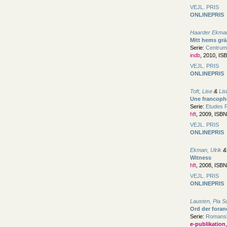
VEJL. PRIS
ONLINEPRIS
Haarder Ekman
Mitt hems grä
Serie:
Centrum
indb
, 2010, IS
VEJL. PRIS
ONLINEPRIS
Toft, Lise
&
Lis
Une francopho
Serie:
Etudes R
hft
, 2009, ISB
VEJL. PRIS
ONLINEPRIS
Ekman, Ulrik
Witness
hft
, 2008, ISB
VEJL. PRIS
ONLINEPRIS
Lausten, Pia 
Ord der foran
Serie:
Romanske
e-publikation