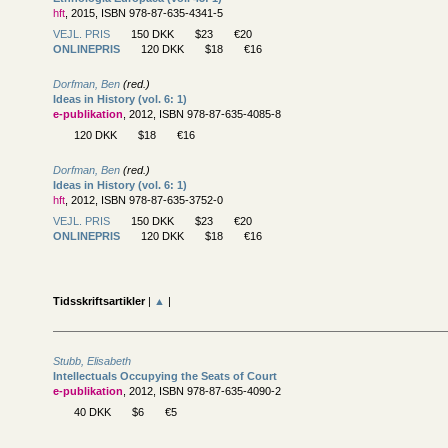
hft
, 2015, ISBN 978-87-635-4341-5
VEJL. PRIS
150 DKK
$23
€20
ONLINEPRIS
120 DKK
$18
€16
Dorfman, Ben
(red.)
Ideas in History (vol. 6: 1)
e-publikation
, 2012, ISBN 978-87-635-4085-8
120 DKK
$18
€16
Dorfman, Ben
(red.)
Ideas in History (vol. 6: 1)
hft
, 2012, ISBN 978-87-635-3752-0
VEJL. PRIS
150 DKK
$23
€20
ONLINEPRIS
120 DKK
$18
€16
Tidsskriftsartikler
|
▲
|
Stubb, Elisabeth
Intellectuals Occupying the Seats of Court
e-publikation
, 2012, ISBN 978-87-635-4090-2
40 DKK
$6
€5