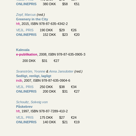
ONLINEPRIS
380 DKK
$58
€51
Zepf, Marcus
(red.)
Greenery in the City
hft
, 2015, ISBN 978-87-635-4342-2
VEJL. PRIS
190 DKK
$29
€26
ONLINEPRIS
152 DKK
$23
€20
Kalevala
e-publikation
, 2008, ISBN 978-87-635-0905-3
200 DKK
$31
€27
Svanström, Yvonne
&
Anna Jansdotter
(red.)
Sedligt, renligt, lagligt
indb
, 2007, ISBN 978-87-635-0904-6
VEJL. PRIS
250 DKK
$38
€34
ONLINEPRIS
200 DKK
$31
€27
Schoultz, Solveig von
Påskebrev
hft
, 1997, ISBN 978-87-7289-410-2
VEJL. PRIS
175 DKK
$27
€24
ONLINEPRIS
140 DKK
$21
€19