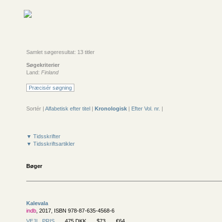
Samlet søgeresultat: 13 titler
Søgekriterier
Land:
Finland
Præcisér søgning
Sortér |
Alfabetisk efter titel
|
Kronologisk
|
Efter Vol. nr.
|
▼ Tidsskrifter
▼ Tidsskriftsartikler
Bøger
Kalevala
indb
, 2017, ISBN 978-87-635-4568-6
VEJL. PRIS
475 DKK
$73
€64