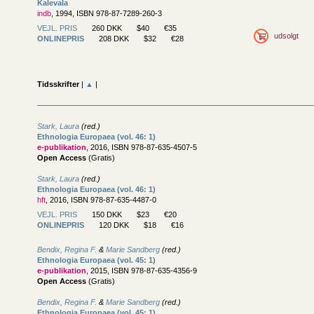
Kalevala
indb
, 1994, ISBN 978-87-7289-260-3
VEJL. PRIS
260 DKK
$40
€35
udsolgt
ONLINEPRIS
208 DKK
$32
€28
Tidsskrifter
|
▲
|
Stark, Laura
(red.)
Ethnologia Europaea (vol. 46: 1)
e-publikation
, 2016, ISBN 978-87-635-4507-5
Open Access
(Gratis)
Stark, Laura
(red.)
Ethnologia Europaea (vol. 46: 1)
hft
, 2016, ISBN 978-87-635-4487-0
VEJL. PRIS
150 DKK
$23
€20
ONLINEPRIS
120 DKK
$18
€16
Bendix, Regina F.
&
Marie Sandberg
(red.)
Ethnologia Europaea (vol. 45: 1)
e-publikation
, 2015, ISBN 978-87-635-4356-9
Open Access
(Gratis)
Bendix, Regina F.
&
Marie Sandberg
(red.)
Ethnologia Europaea (vol. 45: 1)