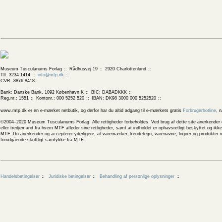
Museum Tusculanums Forlag
Rådhusvej 19
2920 Charlottenlund
Tlf. 3234 1414
info@mtp.dk
CVR: 8876 8418
Bank: Danske Bank, 1092 København K
BIC: DABADKKK
Reg.nr.: 1551
Kontonr.: 000 5252 520
IBAN: DK98 3000 000 5252520
www.mtp.dk er en e-mærket netbutik, og derfor har du altid adgang til e-mærkets gratis
Forbrugerhotline
, 
©2004–2020 Museum Tusculanums Forlag. Alle rettigheder forbeholdes. Ved brug af dette site anerkender og
eller tredjemand fra hvem MTF afleder sine rettigheder, samt at indholdet er ophavsretligt beskyttet og ik
MTF. Du anerkender og accepterer yderligere, at varemærker, kendetegn, varenavne, logoer og produkter v
forudgående skriftligt samtykke fra MTF.
Handelsbetingelser
Juridiske betingelser
Behandling af personlige oplysninger