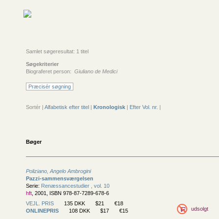
Samlet søgeresultat: 1 titel
Søgekriterier
Biograferet person:
Giuliano de Medici
Præcisér søgning
Sortér |
Alfabetisk efter titel
|
Kronologisk
|
Efter Vol. nr.
|
Bøger
Poliziano, Angelo Ambrogini
Pazzi-sammensværgelsen
Serie:
Renæssancestudier , vol. 10
hft
, 2001, ISBN 978-87-7289-678-6
VEJL. PRIS
135 DKK
$21
€18
udsolgt
ONLINEPRIS
108 DKK
$17
€15