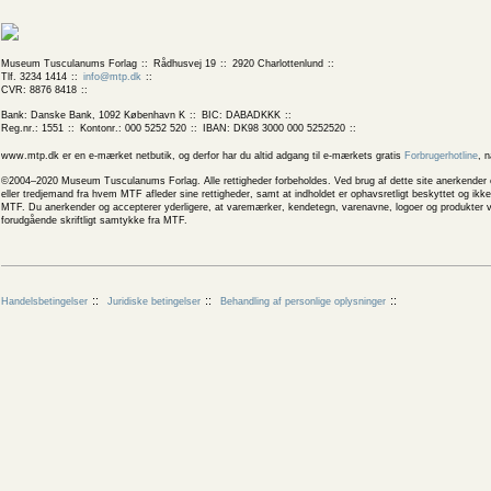
Museum Tusculanums Forlag
Rådhusvej 19
2920 Charlottenlund
Tlf. 3234 1414
info@mtp.dk
CVR: 8876 8418
Bank: Danske Bank, 1092 København K
BIC: DABADKKK
Reg.nr.: 1551
Kontonr.: 000 5252 520
IBAN: DK98 3000 000 5252520
www.mtp.dk er en e-mærket netbutik, og derfor har du altid adgang til e-mærkets gratis
Forbrugerhotline
, 
©2004–2020 Museum Tusculanums Forlag. Alle rettigheder forbeholdes. Ved brug af dette site anerkender og
eller tredjemand fra hvem MTF afleder sine rettigheder, samt at indholdet er ophavsretligt beskyttet og ik
MTF. Du anerkender og accepterer yderligere, at varemærker, kendetegn, varenavne, logoer og produkter v
forudgående skriftligt samtykke fra MTF.
Handelsbetingelser
Juridiske betingelser
Behandling af personlige oplysninger