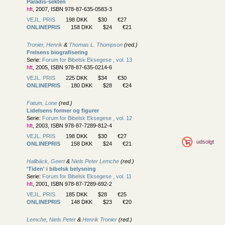
Paradis-sekten
hft
, 2007, ISBN 978-87-635-0583-3
VEJL. PRIS
198 DKK
$30
€27
ONLINEPRIS
158 DKK
$24
€21
Tronier, Henrik
&
Thomas L. Thompson
(red.)
Frelsens biografisering
Serie:
Forum for Bibelsk Eksegese , vol. 13
hft
, 2005, ISBN 978-87-635-0214-6
VEJL. PRIS
225 DKK
$34
€30
ONLINEPRIS
180 DKK
$28
€24
Fatum, Lone
(red.)
Lidelsens former og figurer
Serie:
Forum for Bibelsk Eksegese , vol. 12
hft
, 2003, ISBN 978-87-7289-812-4
VEJL. PRIS
198 DKK
$30
€27
udsolgt
ONLINEPRIS
158 DKK
$24
€21
Hallbäck, Geert
&
Niels Peter Lemche
(red.)
'Tiden' i bibelsk belysning
Serie:
Forum for Bibelsk Eksegese , vol. 11
hft
, 2001, ISBN 978-87-7289-692-2
VEJL. PRIS
185 DKK
$28
€25
ONLINEPRIS
148 DKK
$23
€20
Lemche, Niels Peter
&
Henrik Tronier
(red.)