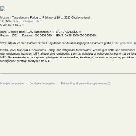
Museum Tusculanums Forlag
Rådhusvej 19
2920 Charlottenlund
Tlf. 3234 1414
info@mtp.dk
CVR: 8876 8418
Bank: Danske Bank, 1092 København K
BIC: DABADKKK
Reg.nr.: 1551
Kontonr.: 000 5252 520
IBAN: DK98 3000 000 5252520
www.mtp.dk er en e-mærket netbutik, og derfor har du altid adgang til e-mærkets gratis
Forbrugerhotline
, 
©2004–2020 Museum Tusculanums Forlag. Alle rettigheder forbeholdes. Ved brug af dette site anerkender og
eller tredjemand fra hvem MTF afleder sine rettigheder, samt at indholdet er ophavsretligt beskyttet og ik
MTF. Du anerkender og accepterer yderligere, at varemærker, kendetegn, varenavne, logoer og produkter v
forudgående skriftligt samtykke fra MTF.
Handelsbetingelser
Juridiske betingelser
Behandling af personlige oplysninger