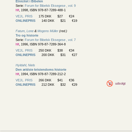
Etnicitet i Bibelen
Serie:
Forum for Bibelsk Eksegese , vol. 9
hft
, 1998, ISBN 978-87-7289-488-1
VEJL. PRIS
175 DKK
$27
€24
ONLINEPRIS
140 DKK
$21
€19
Fatum, Lone
&
Mogens Müller
(red.)
Tro og historie
Serie:
Forum for Bibelsk Eksegese , vol. 7
hft
, 1996, ISBN 978-87-7289-364-8
VEJL. PRIS
250 DKK
$38
€34
ONLINEPRIS
200 DKK
$31
€27
Hyldahl, Niels
Den ældste kristendoms historie
hft
, 1994, ISBN 978-87-7289-212-2
VEJL. PRIS
266 DKK
$41
€36
udsolgt
ONLINEPRIS
212 DKK
$32
€29