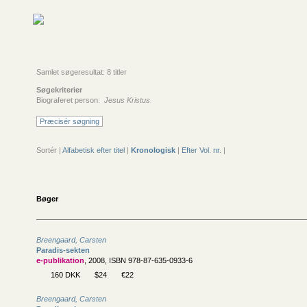
Samlet søgeresultat: 8 titler
Søgekriterier
Biograferet person:
Jesus Kristus
Præcisér søgning
Sortér |
Alfabetisk efter titel
|
Kronologisk
|
Efter Vol. nr.
|
Bøger
Breengaard, Carsten
Paradis-sekten
e-publikation
, 2008, ISBN 978-87-635-0933-6
160 DKK
$24
€22
Breengaard, Carsten