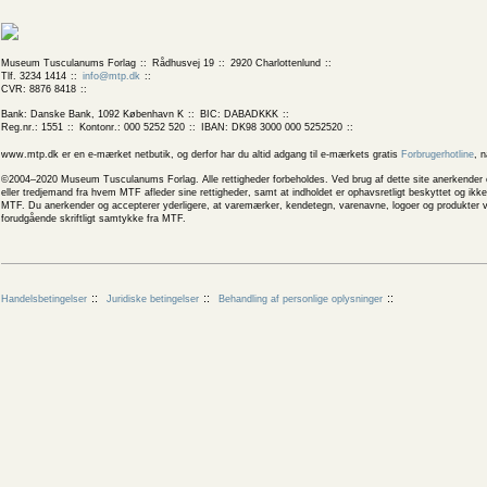
Museum Tusculanums Forlag
Rådhusvej 19
2920 Charlottenlund
Tlf. 3234 1414
info@mtp.dk
CVR: 8876 8418
Bank: Danske Bank, 1092 København K
BIC: DABADKKK
Reg.nr.: 1551
Kontonr.: 000 5252 520
IBAN: DK98 3000 000 5252520
www.mtp.dk er en e-mærket netbutik, og derfor har du altid adgang til e-mærkets gratis
Forbrugerhotline
, 
©2004–2020 Museum Tusculanums Forlag. Alle rettigheder forbeholdes. Ved brug af dette site anerkender og
eller tredjemand fra hvem MTF afleder sine rettigheder, samt at indholdet er ophavsretligt beskyttet og ik
MTF. Du anerkender og accepterer yderligere, at varemærker, kendetegn, varenavne, logoer og produkter v
forudgående skriftligt samtykke fra MTF.
Handelsbetingelser
Juridiske betingelser
Behandling af personlige oplysninger