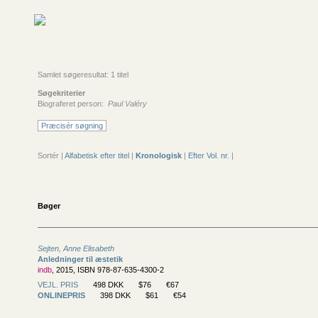
Samlet søgeresultat: 1 titel
Søgekriterier
Biograferet person:
Paul Valéry
Præcisér søgning
Sortér |
Alfabetisk efter titel
|
Kronologisk
|
Efter Vol. nr.
|
Bøger
Sejten, Anne Elisabeth
Anledninger til æstetik
indb
, 2015, ISBN 978-87-635-4300-2
VEJL. PRIS
498 DKK
$76
€67
ONLINEPRIS
398 DKK
$61
€54